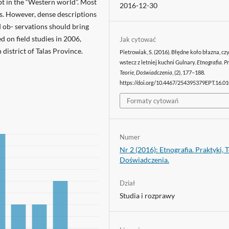
pt in the “Western world”. Most
2016-12-30
rs. However, dense descriptions
d ob- servations should bring
d on field studies in 2006,
Jak cytować
district of Talas Province.
Pietrowiak, S. (2016). Błędne koło błazna, czy
wstecz z letniej kuchni Gulnary.
Etnografia. Pr
Teorie, Doświadczenia
, (2), 177–188.
https://doi.org/10.4467/254395379EPT.16.0
Formaty cytowań
Numer
Nr 2 (2016): Etnografia. Praktyki, T
Doświadczenia.
Dział
Studia i rozprawy