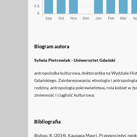
Biogram autora
Sylwia Pietrowiak -
Uniwersytet Gdański
antropolożka kulturowa, doktorantka na Wydziale Hi
Gdańskiego. Zainteresowania: etnologia i antropologi
rodziny, antropologia pokrewieństwa, rola kobiet w ż
zmienność i ciągłość kulturowa;
Bibliografia
Bishop, R. (2014). Kaupapa Maori. Przezwyciężyć neo