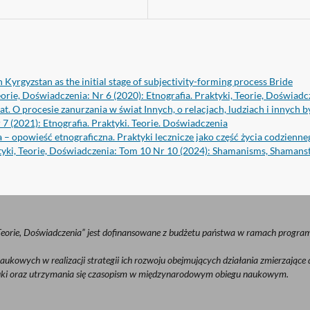
Kyrgyzstan as the initial stage of subjectivity-forming process Bride
eorie, Doświadczenia: Nr 6 (2020): Etnografia. Praktyki, Teorie, Doświadc
t. O procesie zanurzania w świat Innych, o relacjach, ludziach i innych 
 7 (2021): Etnografia. Praktyki. Teorie. Doświadczenia
 – opowieść etnograficzna. Praktyki lecznicze jako część życia codzienne
ktyki, Teorie, Doświadczenia: Tom 10 Nr 10 (2024): Shamanisms, Shamans
eorie, Doświadczenia” jest dofinansowane z budżetu państwa w ramach program
ukowych w realizacji strategii ich rozwoju obejmujących działania zmierzające
auki oraz utrzymania się czasopism w międzynarodowym obiegu naukowym.