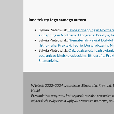
Inne teksty tego samego autora
Sylwia Pietrowiak,
Bride kidnapping in Northern 
kidnapping in Northern
,
Etnografia. Praktyki, T
Sylwia Pietrowiak,
Niematerialny świat Dul-dul a
,
Etnografia. Praktyki, Teorie, Doświadczenia: Nr
Sylwia Pietrowiak,
O dziedziczności uzdrawiania
pograniczu kirgisko-uzbeckim
,
Etnografia. Pra
Shamanizing
W latach 2022–2024 czasopismo „Etnografia. Praktyki, T
Nauki.
Przedmiotem programu jest wsparcie polskich czasopism na
edytorskich, zwiększenia wpływu czasopism na rozwój n