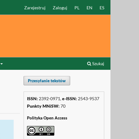
Zarejestruj
Zaloguj
PL
EN
ES
Szukaj
Przesyłanie tekstów
ISSN:
2392-0971,
e-ISSN:
2543-9537
Punkty
MNiSW
:
70
Polityka Open Access