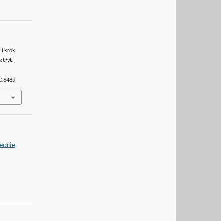
li krok
aktyki,
10.6489
eorie,