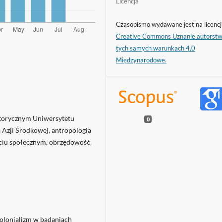
Licencja
Czasopismo wydawane jest na licencj
Creative Commons Uznanie autorst
tych samych warunkach 4.0
Międzynarodowe.
storycznym Uniwersytetu
0
a Azji Środkowej, antropologia
yciu społecznym, obrzędowość,
kolonializm w badaniach