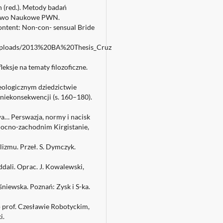
ln (red.). Metody badań
ictwo Naukowe PWN.
Content: Non-con- sensual Bride
les/uploads/2013%20BA%20Thesis_Cruz
leksje na tematy filozoficzne.
teologicznym dziedzictwie
niekonsekwencji (s. 160–180).
iwa… Perswazja, normy i nacisk
nocno-zachodnim Kirgistanie,
lizmu. Przeł. S. Dymczyk.
ddali. Oprac. J. Kowalewski,
śniewska. Poznań: Zysk i S-ka.
 prof. Czesławie Robotyckim,
i.