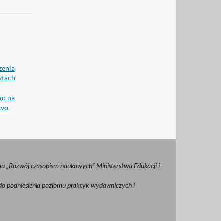
zenia
bytach
go na
tvo,
u „Rozwój czasopism naukowych” Ministerstwa Edukacji i
 do podniesienia poziomu praktyk wydawniczych i