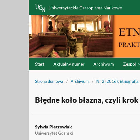
Uniwersyteckie Czasopisma Naukowe
Start
Aktualny numer
Archiwum
Zespół r
Strona domowa
/
Archiwum
/
Nr 2 (2016): Etnografia.
Błędne koło błazna, czyli krok
Sylwia Pietrowiak
Uniwersytet Gdański