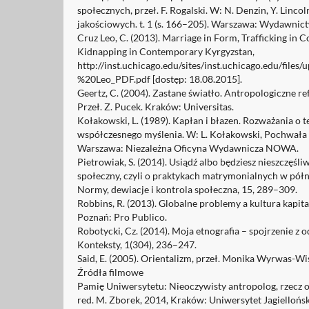
społecznych, przeł. F. Rogalski. W: N. Denzin, Y. Linco
jakościowych. t. 1 (s. 166–205). Warszawa: Wydawn
Cruz Leo, C. (2013). Marriage in Form, Trafficking in 
Kidnapping in Contemporary Kyrgyzstan,
http://inst.uchicago.edu/sites/inst.uchicago.edu/fi
%20Leo_PDF.pdf [dostęp: 18.08.2015].
Geertz, C. (2004). Zastane światło. Antropologiczne ref
Przeł. Z. Pucek. Kraków: Universitas.
Kołakowski, L. (1989). Kapłan i błazen. Rozważania o 
współczesnego myślenia. W: L. Kołakowski, Pochwała 
Warszawa: Niezależna Oficyna Wydawnicza NOWA.
Pietrowiak, S. (2014). Usiądź albo będziesz nieszczęśl
społeczny, czyli o praktykach matrymonialnych w pół
Normy, dewiacje i kontrola społeczna, 15, 289–309.
Robbins, R. (2013). Globalne problemy a kultura kapita
Poznań: Pro Publico.
Robotycki, Cz. (2014). Moja etnografia – spojrzenie z o
Konteksty, 1(304), 236–247.
Said, E. (2005). Orientalizm, przeł. Monika Wyrwas-Wi
Źródła filmowe
Pamię Uniwersytetu: Nieoczywisty antropolog, rzecz o
red. M. Zborek, 2014, Kraków: Uniwersytet Jagiellońsk