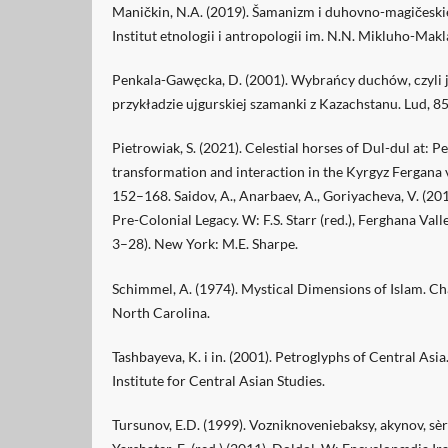
Maničkin, N.A. (2019). Šamanizm i duhovno-magičeskie
Institut etnologii i antropologii im. N.N. Mikluho-Mak
Penkala-Gawęcka, D. (2001). Wybrańcy duchów, czyli 
przykładzie ujgurskiej szamanki z Kazachstanu. Lud, 8
Pietrowiak, S. (2021). Celestial horses of Dul-dul at: Pe
transformation and interaction in the Kyrgyz Fergana v
152–168. Saidov, A., Anarbaev, A., Goriyacheva, V. (20
Pre-Colonial Legacy. W: F.S. Starr (red.), Ferghana Valle
3–28). New York: M.E. Sharpe.
Schimmel, A. (1974). Mystical Dimensions of Islam. Cha
North Carolina.
Tashbayeva, K. i in. (2001). Petroglyphs of Central Asia
Institute for Central Asian Studies.
Tursunov, E.D. (1999). Vozniknoveniebaksy, akynov, sèri