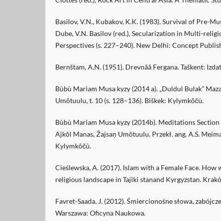
Basilov, V.N., Kubakov, K.K. (1983). Survival of Pre-Mus
Dube, V.N. Basilov (red.), Secularization in Multi-religi
Perspectives (s. 227–240). New Delhi: Concept Publi
Bernštam, A.N. (1951). Drevnââ Fergana. Taškent: Izd
Bùbù Mariam Musa kyzy (2014 a). „Duldul Bulak” Maza.
Umôtuulu, t. 10 (s. 128–136). Biškek: Kylymkôčù.
Bùbù Mariam Musa kyzy (2014b). Meditations Section
Ajkôl Manas, Žajsan̦ Umôtuulu. Przekł. ang. A.S. Meimana
Kylymkôčù.
Cieślewska, A. (2017). Islam with a Female Face. How
religious landscape in Tajiki stanand Kyrgyzstan. Kra
Favret-Saada, J. (2012). Śmiercionośne słowa, zabójcze
Warszawa: Oficyna Naukowa.