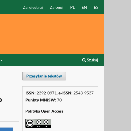
Zarejestruj
Zaloguj
PL
EN
ES
Szukaj
Przesyłanie tekstów
ISSN:
2392-0971,
e-ISSN:
2543-9537
o
Punkty
MNiSW
:
70
Polityka Open Access