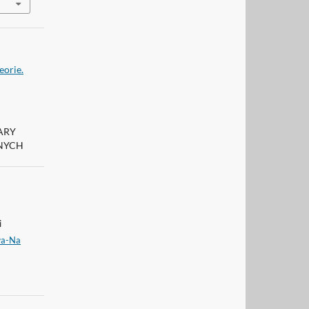
eorie.
ARY
NYCH
i
wa-Na