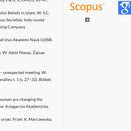
lim Beliefs in Islam. W: S.C.
ous Societies. Indo-soviet
0
shing Company.
atelʹstvo Akademi Nauk UzSSR.
 W: Ajkôl Manas, Žajsan̦
 – unexpected meeting. W:
liev, t. 1 (s. 27–32). Biškek:
 women are changing the
ków: Księgarnia Akademicka.
 uroki. Przeł. K. Marczewska.