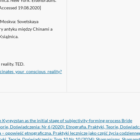
ranica. New York: Eisenbrauns.
Accessed 19.08.2020]
K. Moskva: Sovetskaya
ury antyku między Chinami a
siążnica.
reality. TED.
cinates_your_conscious_reality?
Kyrgyzstan as the initial stage of subjectivity-forming process Bride
eorie, Doświadczenia: Nr 6 (2020): Etnografia. Praktyki, Teorie, Doświadc
 – opowieść etnograficzna. Praktyki lecznicze jako część życia codzienne
ktyki, Teorie, Doświadczenia: Tom 10 Nr 10 (2024): Shamanisms, Shamans