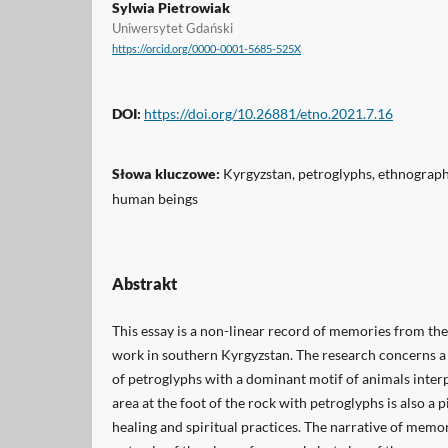
Sylwia Pietrowiak
Uniwersytet Gdański
https://orcid.org/0000-0001-5685-525X
DOI:
https://doi.org/10.26881/etno.2021.7.16
Słowa kluczowe:
Kyrgyzstan, petroglyphs, ethnograp
human beings
Abstrakt
This essay is a non-linear record of memories from the
work in southern Kyrgyzstan. The research concerns a p
of petroglyphs with a dominant motif of animals interp
area at the foot of the rock with petroglyphs is also a p
healing and spiritual practices. The narrative of mem