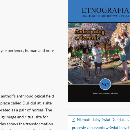
hy experience, human and non-
 author’s anthropological field-
lace called Dul-dul at, a site
reted as a pair of horses. The
ilgrimage and ritual site for
Niematerialny świat Dul-dul at.
ories shows the transformation
procesie zanurzania w świat Innych