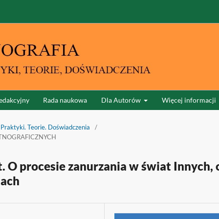
edakcyjny
Rada naukowa
Dla Autorów
Więcej informacji
 Praktyki. Teorie. Doświadczenia
/
ETNOGRAFICZNYCH
. O procesie zanurzania w świat Innych, 
tach