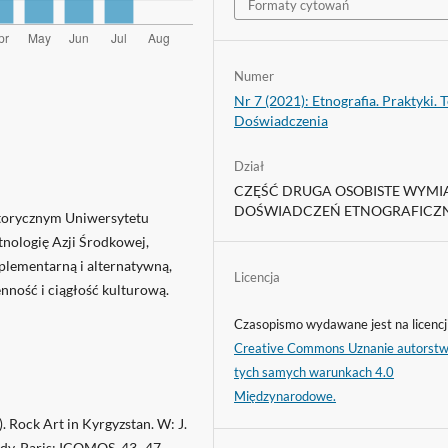
Formaty cytowań
Numer
Nr 7 (2021): Etnografia. Praktyki. T
Doświadczenia
Dział
CZĘŚĆ DRUGA OSOBISTE WYMI
DOŚWIADCZEŃ ETNOGRAFICZ
storycznym Uniwersytetu
nologię Azji Środkowej,
lementarną i alternatywną,
Licencja
ość i ciągłość kulturową.
Czasopismo wydawane jest na licencj
Creative Commons Uznanie autorst
tych samych warunkach 4.0
Międzynarodowe.
. Rock Art in Kyrgyzstan. W: J.
tudy. Paris: ICOMOS, 43–47.