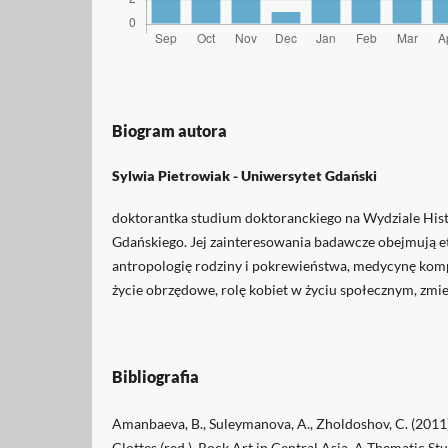
Biogram autora
Sylwia Pietrowiak -
Uniwersytet Gdański
doktorantka studium doktoranckiego na Wydziale Hi
Gdańskiego. Jej zainteresowania badawcze obejmują et
antropologię rodziny i pokrewieństwa, medycynę komp
życie obrzędowe, rolę kobiet w życiu społecznym, zmienn
Bibliografia
Amanbaeva, B., Suleymanova, A., Zholdoshov, C. (2011)
Clottes (red.), Rock Art in Central Asia. A Thematic S