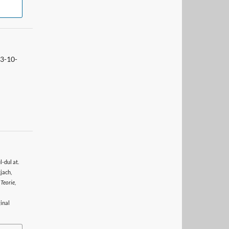
3-10-
-dul at.
jach,
 Teorie,
inal