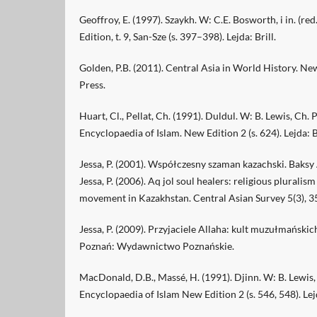
Geoffroy, E. (1997). Szaykh. W: C.E. Bosworth, i in. (re
Edition, t. 9, San-Sze (s. 397–398). Lejda: Brill.
Golden, P.B. (2011). Central Asia in World History. N
Press.
Huart, Cl., Pellat, Ch. (1991). Duldul. W: B. Lewis, Ch. Pe
Encyclopaedia of Islam. New Edition 2 (s. 624). Lejda: Br
Jessa, P. (2001). Współczesny szaman kazachski. Baksy
Jessa, P. (2006). Aq jol soul healers: religious plural
movement in Kazakhstan. Central Asian Survey 5(3), 
Jessa, P. (2009). Przyjaciele Allaha: kult muzułmański
Poznań: Wydawnictwo Poznańskie.
MacDonald, D.B., Massé, H. (1991). Djinn. W: B. Lewis, C
Encyclopaedia of Islam New Edition 2 (s. 546, 548). Lejd