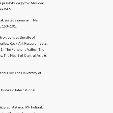
 praktyki kyrgyzov. Moskva:
laâ RAN.
jak zostać szamanem. Na
5, 153–191.
troglyphs as the site of
alley. Rock Art Research 38(2),
11). The Ferghana Valley: The
y. The Heart of Central Asia (s.
pel Hill: The University of
. Bishkek: International
ižyrau. Astana: IKF Foliant.