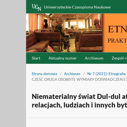
Uniwersyteckie Czasopisma Naukowe
Start
Aktualny numer
Archiwum
Zespół r
Strona domowa
/
Archiwum
/
Nr 7 (2021): Etnografia.
CZĘŚĆ DRUGA OSOBISTE WYMIARY DOŚWIADCZEŃ 
Niematerialny świat Dul-dul at
relacjach, ludziach i innych by