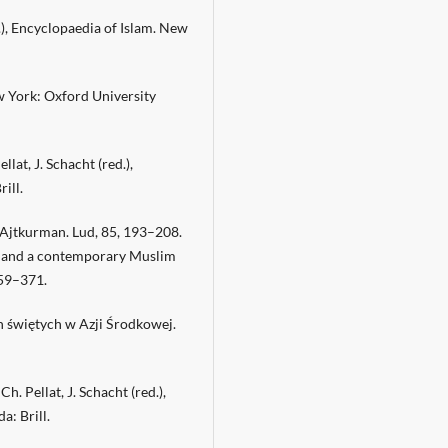
d.), Encyclopaedia of Islam. New
ew York: Oxford University
llat, J. Schacht (red.),
ill.
 Ajtkurman. Lud, 85, 193–208.
ism and a contemporary Muslim
359–371.
ch świętych w Azji Środkowej.
h. Pellat, J. Schacht (red.),
a: Brill.