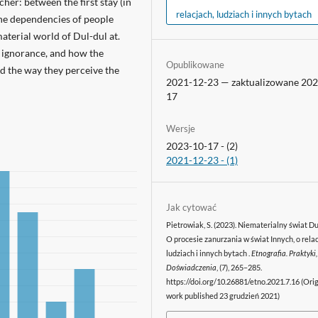
cher: between the first stay (in
relacjach, ludziach i innych bytach
 the dependencies of people
material world of Dul-dul at.
 ignorance, and how the
Opublikowane
d the way they perceive the
2021-12-23 — zaktualizowane 202
17
Wersje
2023-10-17 - (2)
2021-12-23 - (1)
Jak cytować
Pietrowiak, S. (2023). Niematerialny świat Dul
O procesie zanurzania w świat Innych, o relac
ludziach i innych bytach .
Etnografia. Praktyki,
Doświadczenia
, (7), 265–285.
https://doi.org/10.26881/etno.2021.7.16 (Orig
work published 23 grudzień 2021)