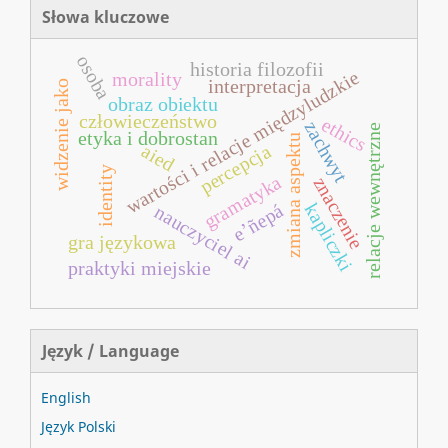
Słowa kluczowe
osoba
historia filozofii
wartości i relacje międzyludzkie
morality
interpretacja
widzenie jako
obraz obiektu
człowieczeństwo
ethics
zachwyt
relacje wewnętrzne
etyka i dobrostan
zmiana aspektu
percepcja
aied
identity
gramatyka
znaczenie
kapliczki
e’ñepá
nauczyciel ai
gra językowa
praktyki miejskie
Język / Language
English
Język Polski