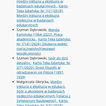
między inkluzją a ekskluzją w
badaniach edukacyjnych
,
Karto-
Teka Gdańska: Nr 1(2) (2018):
Między inkluzją a ekskluzją
społeczną w badaniach
edukacyjnych
Szymon Dąbrowski,
Wanda
Kamińska (1964–2022). Praca
akademicka
,
Karto-Teka Gdańska:
Nr 1(14) (2024): Edukacja wobec
nie(oczywistych)wyzwań
współczesności
Szymon Dąbrowski,
Spór do dziś
aktualny
,
Karto-Teka Gdańska: Nr
2(7) (2020): Drogi filozofii w
odradzającej się Polsce (1897-
1939)
Małgorzata Obrycka,
Między
inkluzją a ekskluzją w edukacji.
Spór o aksjologię w badaniach
społeczno-edukacyjnych (relacja z
Sympozjum Naukowego)
,
Karto-
Teka Gdańska: Nr 2(3) (2018):