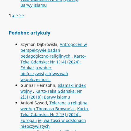
Barwy islamu
1
2
>
>>
Podobne artykuły
Szymon Dąbrowski,
Antropocen w
perspektywie badań
pedagogiczno-religijnych
,
Karto-
Teka Gdańska: Nr 1(14) (2024):
Edukacja wobec
nie(oczywistych)wyzwań
współczesności
Gunnar Heinsohn,
Islamski index
wojny
,
Karto-Teka Gdańska: Nr
2(3) (2018): Barwy islamu
Antoni Szwed,
Tolerancja religijna
według Thomasa Browne’a
,
Karto-
Teka Gdańska: Nr 2(15) (2024):
Europa i jej wartości w odsłonach
nieoczywistych