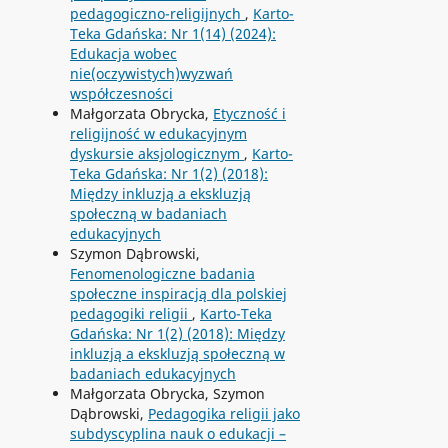
pedagogiczno-religijnych
,
Karto-
Teka Gdańska: Nr 1(14) (2024):
Edukacja wobec
nie(oczywistych)wyzwań
współczesności
Małgorzata Obrycka,
Etyczność i
religijność w edukacyjnym
dyskursie aksjologicznym
,
Karto-
Teka Gdańska: Nr 1(2) (2018):
Między inkluzją a ekskluzją
społeczną w badaniach
edukacyjnych
Szymon Dąbrowski,
Fenomenologiczne badania
społeczne inspiracją dla polskiej
pedagogiki religii
,
Karto-Teka
Gdańska: Nr 1(2) (2018): Między
inkluzją a ekskluzją społeczną w
badaniach edukacyjnych
Małgorzata Obrycka, Szymon
Dąbrowski,
Pedagogika religii jako
subdyscyplina nauk o edukacji –