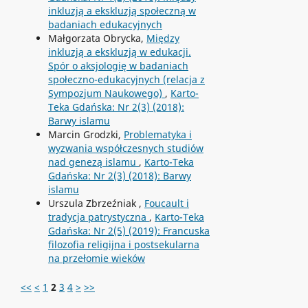
inkluzją a ekskluzją społeczną w
badaniach edukacyjnych
Małgorzata Obrycka,
Między
inkluzją a ekskluzją w edukacji.
Spór o aksjologię w badaniach
społeczno-edukacyjnych (relacja z
Sympozjum Naukowego)
,
Karto-
Teka Gdańska: Nr 2(3) (2018):
Barwy islamu
Marcin Grodzki,
Problematyka i
wyzwania współczesnych studiów
nad genezą islamu
,
Karto-Teka
Gdańska: Nr 2(3) (2018): Barwy
islamu
Urszula Zbrzeźniak ,
Foucault i
tradycja patrystyczna
,
Karto-Teka
Gdańska: Nr 2(5) (2019): Francuska
filozofia religijna i postsekularna
na przełomie wieków
<<
<
1
2
3
4
>
>>