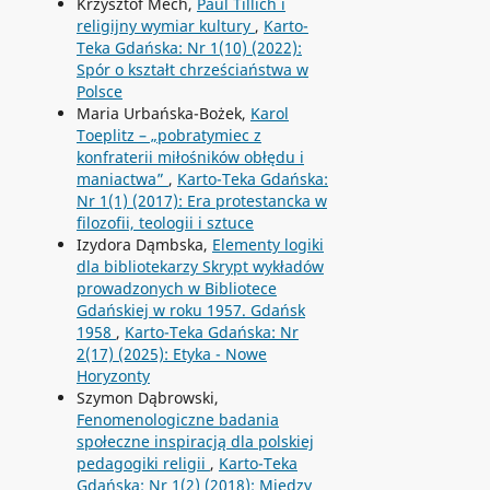
Krzysztof Mech,
Paul Tillich i
religijny wymiar kultury
,
Karto-
Teka Gdańska: Nr 1(10) (2022):
Spór o kształt chrześciaństwa w
Polsce
Maria Urbańska-Bożek,
Karol
Toeplitz – „pobratymiec z
konfraterii miłośników obłędu i
maniactwa”
,
Karto-Teka Gdańska:
Nr 1(1) (2017): Era protestancka w
filozofii, teologii i sztuce
Izydora Dąmbska,
Elementy logiki
dla bibliotekarzy Skrypt wykładów
prowadzonych w Bibliotece
Gdańskiej w roku 1957. Gdańsk
1958
,
Karto-Teka Gdańska: Nr
2(17) (2025): Etyka - Nowe
Horyzonty
Szymon Dąbrowski,
Fenomenologiczne badania
społeczne inspiracją dla polskiej
pedagogiki religii
,
Karto-Teka
Gdańska: Nr 1(2) (2018): Między