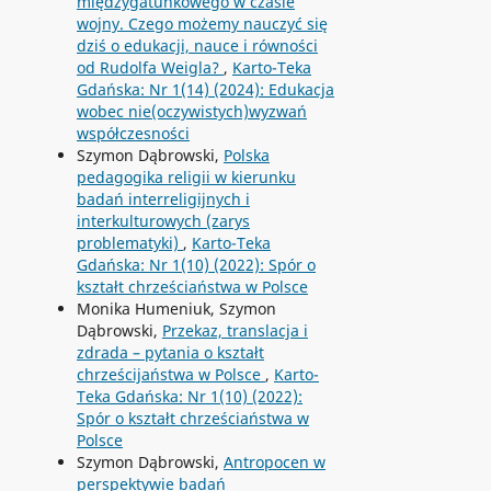
międzygatunkowego w czasie
wojny. Czego możemy nauczyć się
dziś o edukacji, nauce i równości
od Rudolfa Weigla?
,
Karto-Teka
Gdańska: Nr 1(14) (2024): Edukacja
wobec nie(oczywistych)wyzwań
współczesności
Szymon Dąbrowski,
Polska
pedagogika religii w kierunku
badań interreligijnych i
interkulturowych (zarys
problematyki)
,
Karto-Teka
Gdańska: Nr 1(10) (2022): Spór o
kształt chrześciaństwa w Polsce
Monika Humeniuk, Szymon
Dąbrowski,
Przekaz, translacja i
zdrada – pytania o kształt
chrześcijaństwa w Polsce
,
Karto-
Teka Gdańska: Nr 1(10) (2022):
Spór o kształt chrześciaństwa w
Polsce
Szymon Dąbrowski,
Antropocen w
perspektywie badań