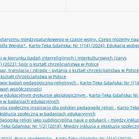
itaryzmu międzygatunkowego w czasie wojny. Czego możemy nau
dolfa Weigla?
,
Karto-Teka Gdańska: Nr 1(14) (2024): Edukacja wobe
i w kierunku badań interreligijnych i interkulturowych (zarys
 (2022): Spór o kształt chrześciaństwa w Polsce
kaz, translacja i zdrada – pytania o kształt chrześcijaństwa w Polsc
 kształt chrześciaństwa w Polsce
wie badań pedagogiczno-religijnych
,
Karto-Teka Gdańska: Nr 1(14
zwań współczesności
ść w edukacyjnym dyskursie aksjologicznym
,
Karto-Teka Gdańska: Nr 
zną w badaniach edukacyjnych
a społeczne inspiracją dla polskiej pedagogiki religii
,
Karto-Tek
 ekskluzją społeczną w badaniach edukacyjnych
dagogika religii jako subdyscyplina nauk o edukacji – między inkluz
-Teka Gdańska: Nr 1(2) (2018): Między inkluzją a ekskluzją społecz
2022). Praca akademicka
,
Karto-Teka Gdańska: Nr 1(14) (2024):