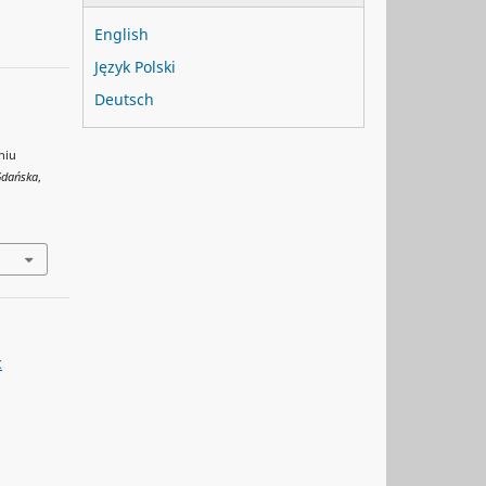
English
Język Polski
Deutsch
niu
Gdańska
,
c