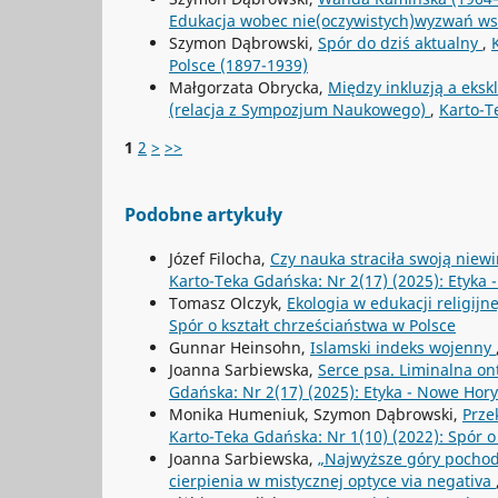
Edukacja wobec nie(oczywistych)wyzwań ws
Szymon Dąbrowski,
Spór do dziś aktualny
,
Polsce (1897-1939)
Małgorzata Obrycka,
Między inkluzją a eksk
(relacja z Sympozjum Naukowego)
,
Karto-T
1
2
>
>>
Podobne artykuły
Józef Filocha,
Czy nauka straciła swoją niew
Karto-Teka Gdańska: Nr 2(17) (2025): Etyka
Tomasz Olczyk,
Ekologia w edukacji religijn
Spór o kształt chrześciaństwa w Polsce
Gunnar Heinsohn,
Islamski indeks wojenny
Joanna Sarbiewska,
Serce psa. Liminalna o
Gdańska: Nr 2(17) (2025): Etyka - Nowe Hor
Monika Humeniuk, Szymon Dąbrowski,
Prze
Karto-Teka Gdańska: Nr 1(10) (2022): Spór o
Joanna Sarbiewska,
„Najwyższe góry pochod
cierpienia w mistycznej optyce via negativa