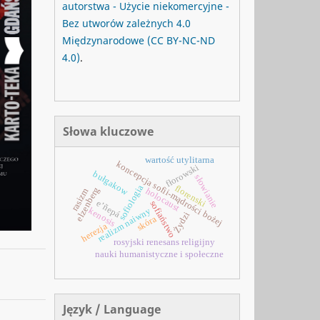
autorstwa - Użycie niekomercyjne -
Bez utworów zależnych 4.0
Międzynarodowe
(CC BY-NC-ND
4.0)
.
Słowa kluczowe
wartość utylitarna
koncepcja sofii-mądrości bożej
fłorowski
bułgakow
słowianie
sofiologia
florenski
elzenberg
holocaust
rasizm
e’ñepá
sofiaństwo
kenosis
realizm naiwny
Żydzi
skóra
herezja
rosyjski renesans religijny
nauki humanistyczne i społeczne
Język / Language