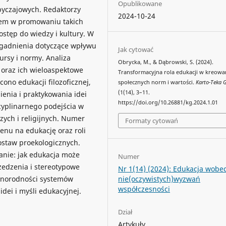
Opublikowane
byczajowych. Redaktorzy
2024-10-24
ziem w promowaniu takich
ostęp do wiedzy i kultury. W
agadnienia dotyczące wpływu
Jak cytować
ursy i normy. Analiza
Obrycka, M., & Dąbrowski, S. (2024).
 oraz ich wieloaspektowe
Transformacyjna rola edukacji w kreowa
ono edukacji filozoficznej,
społecznych norm i wartości.
Karto-Teka 
(1(14), 3–11.
ienia i praktykowania idei
https://doi.org/10.26881/kg.2024.1.01
cyplinarnego podejścia w
ych i religijnych. Numer
Formaty cytowań
enu na edukację oraz roli
postaw proekologicznych.
nie: jak edukacja może
Numer
rzedzenia i stereotypowe
Nr 1(14) (2024): Edukacja wobe
nie(oczywistych)wyzwań
żnorodności systemów
współczesności
dei i myśli edukacyjnej.
Dział
Artykuły