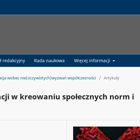
ł redakcyjny
Rada naukowa
Więcej informacji
kacja wobec nie(oczywistych)wyzwań współczesności
/
Artykuły
cji w kreowaniu społecznych norm i