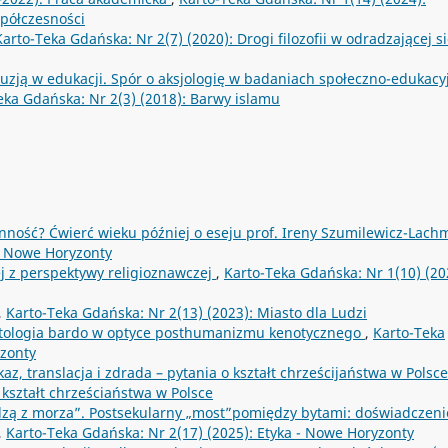
półczesności
Karto-Teka Gdańska: Nr 2(7) (2020): Drogi filozofii w odradzającej s
luzją w edukacji. Spór o aksjologię w badaniach społeczno-edukacy
eka Gdańska: Nr 2(3) (2018): Barwy islamu
inność? Ćwierć wieku później o eseju prof. Ireny Szumilewicz-Lac
 - Nowe Horyzonty
ej z perspektywy religioznawczej
,
Karto-Teka Gdańska: Nr 1(10) (20
,
Karto-Teka Gdańska: Nr 2(13) (2023): Miasto dla Ludzi
ntologia bardo w optyce posthumanizmu kenotycznego
,
Karto-Teka
yzonty
kaz, translacja i zdrada – pytania o kształt chrześcijaństwa w Polsc
 kształt chrześciaństwa w Polsce
zą z morza”. Postsekularny „most”pomiędzy bytami: doświadczeni
,
Karto-Teka Gdańska: Nr 2(17) (2025): Etyka - Nowe Horyzonty