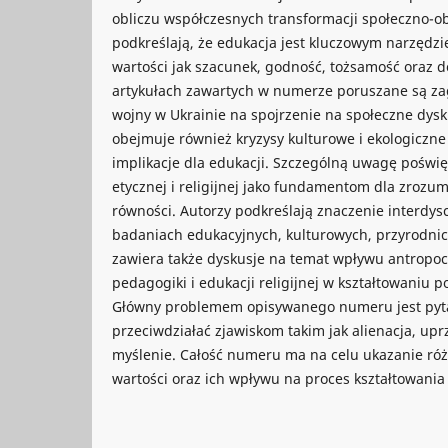
obliczu współczesnych transformacji społeczno-o
podkreślają, że edukacja jest kluczowym narzęd
wartości jak szacunek, godność, tożsamość oraz d
artykułach zawartych w numerze poruszane są z
wojny w Ukrainie na spojrzenie na społeczne dysk
obejmuje również kryzysy kulturowe i ekologiczne
implikacje dla edukacji. Szczególną uwagę poświęc
etycznej i religijnej jako fundamentom dla zrozum
równości. Autorzy podkreślają znaczenie interdys
badaniach edukacyjnych, kulturowych, przyrodnicz
zawiera także dyskusje na temat wpływu antropoc
pedagogiki i edukacji religijnej w kształtowaniu 
Główny problemem opisywanego numeru jest pyta
przeciwdziałać zjawiskom takim jak alienacja, up
myślenie. Całość numeru ma na celu ukazanie ró
wartości oraz ich wpływu na proces kształtowania i