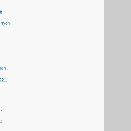
ię
jnych
hman
,
22):
e
,
e