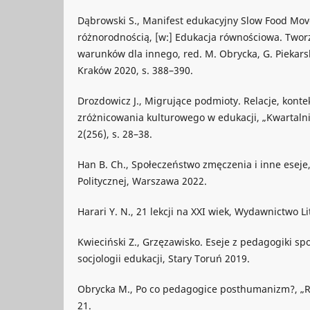
Dąbrowski S., Manifest edukacyjny Slow Food Mo
różnorodnością, [w:] Edukacja równościowa. Tworz
warunków dla innego, red. M. Obrycka, G. Piekarsk
Kraków 2020, s. 388–390.
Drozdowicz J., Migrujące podmioty. Relacje, konte
zróżnicowania kulturowego w edukacji, „Kwartaln
2(256), s. 28–38.
Han B. Ch., Społeczeństwo zmęczenia i inne eseje
Politycznej, Warszawa 2022.
Harari Y. N., 21 lekcji na XXI wiek, Wydawnictwo L
Kwieciński Z., Grzęzawisko. Eseje z pedagogiki spo
socjologii edukacji, Stary Toruń 2019.
Obrycka M., Po co pedagogice posthumanizm?, „Ref
21.