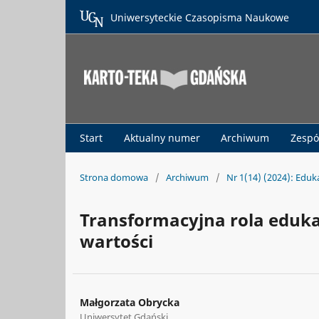
Uniwersyteckie Czasopisma Naukowe
Start
Aktualny numer
Archiwum
Zespó
Strona domowa
/
Archiwum
/
Nr 1(14) (2024): Edu
Transformacyjna rola eduka
wartości
Małgorzata Obrycka
Uniwersytet Gdański