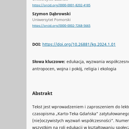
https://orcid.org/0000-0001-8202-4185
Szymon Dąbrowski
Uniwersytet Pomorski
https://orcid.org/0000-0002-7268-5665
DOI:
https://doi.org/10.26881/kg.2024.1.01
Słowa kluczowe:
edukacja, wyzwania współczesn
antropocen, wojna i pokój, religia i ekologia
Abstrakt
Tekst jest wprowadzeniem i zaproszeniem do le
czasopisma „Karto-Teka Gdańska” zatytułowaneg
(nie)oczywistych wyzwań współczesności”. Numer 
wszystkim na roli edukacji w kształtowaniu społe