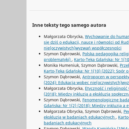
Inne teksty tego samego autora
Małgorzata Obrycka,
Wychowanie do human
się dziś o edukacji, nauce i równości od Ru
nie(oczywistych)wyzwań współczesności
Szymon Dąbrowski,
Polska pedagogika religi
problematyki)
,
Karto-Teka Gdańska: Nr 1(10)
Monika Humeniuk, Szymon Dąbrowski,
Prze
Karto-Teka Gdańska: Nr 1(10) (2022): Spór o
Szymon Dąbrowski,
Antropocen w perspekty
(2024): Edukacja wobec nie(oczywistych)wy
Małgorzata Obrycka,
Etyczność i religijno
(2018): Między inkluzją a ekskluzją społec
Szymon Dąbrowski,
Fenomenologiczne badani
Gdańska: Nr 1(2) (2018): Między inkluzją a
Małgorzata Obrycka, Szymon Dąbrowski,
Pe
ekskluzją w badaniach edukacyjnych
,
Karto
badaniach edukacyjnych
Szymon Dąbrowski,
Wanda Kamińska (1964–