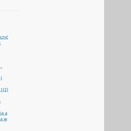
czyć
c
e
,
)
1(2)
a
ją a
ną w