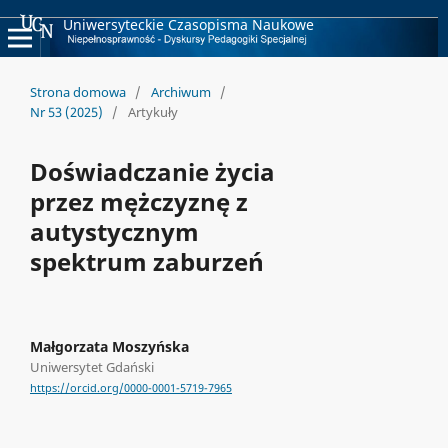
Uniwersyteckie Czasopisma Naukowe
Strona domowa
/
Archiwum
/
Nr 53 (2025)
/
Artykuły
Doświadczanie życia
przez mężczyznę z
autystycznym
spektrum zaburzeń
Małgorzata Moszyńska
Uniwersytet Gdański
https://orcid.org/0000-0001-5719-7965