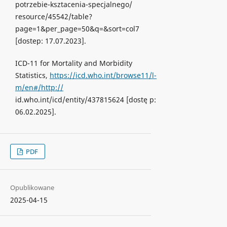
potrzebie-ksztacenia-specjalnego/
resource/45542/table?
page=1&per_page=50&q=&sort=col7
[dostep: 17.07.2023].
ICD-11 for Mortality and Morbidity
Statistics,
https://icd.who.int/browse11/l-
m/en#/http://
id.who.int/icd/entity/437815624 [dostę p:
06.02.2025].
PDF
Opublikowane
2025-04-15