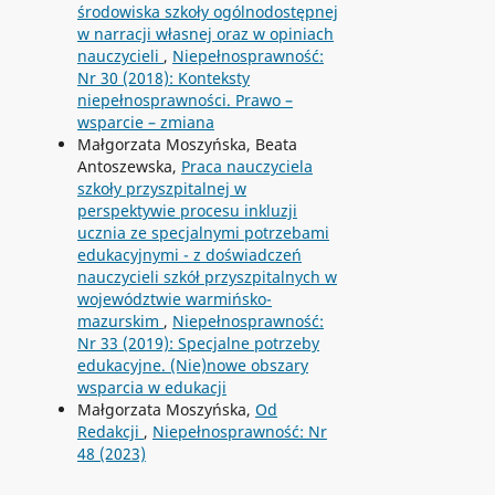
środowiska szkoły ogólnodostępnej
w narracji własnej oraz w opiniach
nauczycieli
,
Niepełnosprawność:
Nr 30 (2018): Konteksty
niepełnosprawności. Prawo –
wsparcie – zmiana
Małgorzata Moszyńska, Beata
Antoszewska,
Praca nauczyciela
szkoły przyszpitalnej w
perspektywie procesu inkluzji
ucznia ze specjalnymi potrzebami
edukacyjnymi - z doświadczeń
nauczycieli szkół przyszpitalnych w
województwie warmińsko-
mazurskim
,
Niepełnosprawność:
Nr 33 (2019): Specjalne potrzeby
edukacyjne. (Nie)nowe obszary
wsparcia w edukacji
Małgorzata Moszyńska,
Od
Redakcji
,
Niepełnosprawność: Nr
48 (2023)