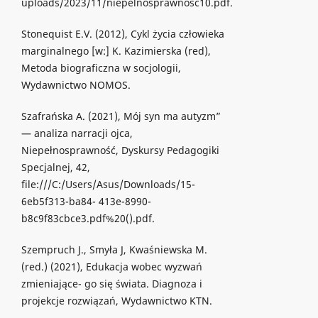
uploads/2023/11/niepelnosprawnosc10.pdf.
Stonequist E.V. (2012), Cykl życia człowieka
marginalnego [w:] K. Kazimierska (red),
Metoda biograficzna w socjologii,
Wydawnictwo NOMOS.
Szafrańska A. (2021), Mój syn ma autyzm”
— analiza narracji ojca,
Niepełnosprawność, Dyskursy Pedagogiki
Specjalnej, 42,
file:///C:/Users/Asus/Downloads/15-
6eb5f313-ba84- 413e-8990-
b8c9f83cbce3.pdf%20().pdf.
Szempruch J., Smyła J, Kwaśniewska M.
(red.) (2021), Edukacja wobec wyzwań
zmieniające- go się świata. Diagnoza i
projekcje rozwiązań, Wydawnictwo KTN.