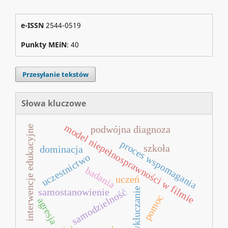
e-ISSN
2544-0519
Punkty MEiN
: 40
Przesyłanie tekstów
Słowa kluczowe
model niepełnosprawności w filmie
interwencje edukacyjne
podwójna diagnoza
proces wspomagania
szkoła
dominacja
uczestnictwo
badania
uczeń
wykluczanie
samostanowienie
samodzielność
pomoc
agresja