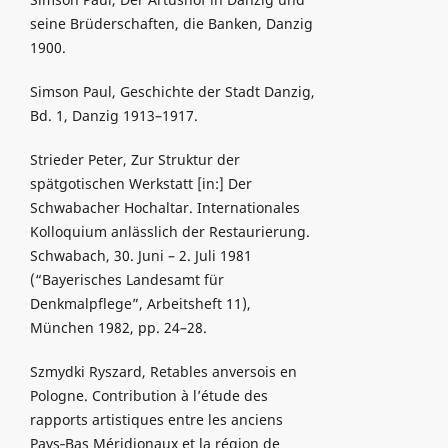
seine Brüderschaften, die Banken, Danzig
1900.
Simson Paul, Geschichte der Stadt Danzig,
Bd. 1, Danzig 1913–1917.
Strieder Peter, Zur Struktur der
spätgotischen Werkstatt [in:] Der
Schwabacher Hochaltar. Internationales
Kolloquium anlässlich der Restaurierung.
Schwabach, 30. Juni – 2. Juli 1981
(“Bayerisches Landesamt für
Denkmalpflege”, Arbeitsheft 11),
München 1982, pp. 24–28.
Szmydki Ryszard, Retables anversois en
Pologne. Contribution à l’étude des
rapports artistiques entre les anciens
Pays‑Bas Méridionaux et la région de