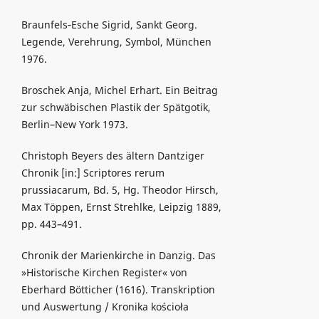
Braunfels‑Esche Sigrid, Sankt Georg.
Legende, Verehrung, Symbol, München
1976.
Broschek Anja, Michel Erhart. Ein Beitrag
zur schwäbischen Plastik der Spätgotik,
Berlin–New York 1973.
Christoph Beyers des ältern Dantziger
Chronik [in:] Scriptores rerum
prussiacarum, Bd. 5, Hg. Theodor Hirsch,
Max Töppen, Ernst Strehlke, Leipzig 1889,
pp. 443–491.
Chronik der Marienkirche in Danzig. Das
»Historische Kirchen Register« von
Eberhard Bötticher (1616). Transkription
und Auswertung / Kronika kościoła