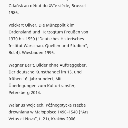
Gdańsk au début du XVIe siècle, Brussel
1986.
Volckart Oliver, Die Münzpolitik im
Ordensland und Herzogtum Preußen von
1370 bis 1550 (“Deutsches Historisches
Institut Warschau. Quellen und Studien”,
Bd. 4), Wiesbaden 1996.
Wagner Berit, Bilder ohne Auftraggeber.
Der deutsche Kunsthandel im 15. und
frühen 16. Jahrhundert. Mit
Überlegungen zum Kulturtransfer,
Petersberg 2014.
Walanus Wojciech, Późnogotycka rzeźba
drewniana w Małopolsce 1490–1540 (“Ars
Vetus et Nova”, t. 21), Kraków 2006.