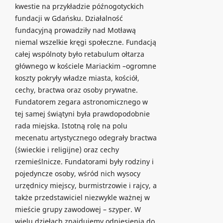
kwestie na przykładzie późnogotyckich
fundacji w Gdańsku. Działalność
fundacyjną prowadziły nad Motławą
niemal wszelkie kręgi społeczne. Fundacją
całej wspólnoty było retabulum ołtarza
głównego w kościele Mariackim –ogromne
koszty pokryły władze miasta, kościół,
cechy, bractwa oraz osoby prywatne.
Fundatorem zegara astronomicznego w
tej samej świątyni była prawdopodobnie
rada miejska. Istotną rolę na polu
mecenatu artystycznego odegrały bractwa
(świeckie i religijne) oraz cechy
rzemieślnicze. Fundatorami były rodziny i
pojedyncze osoby, wśród nich wysocy
urzędnicy miejscy, burmistrzowie i rajcy, a
także przedstawiciel niezwykle ważnej w
mieście grupy zawodowej – szyper. W
wielu dziełach znajdujemy odniesienia do