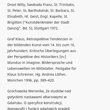
Drost Willy, Swoboda Franz, St. Trinitatis,
St. Peter, St. Bartholomäi, St. Barbara, St.
Elisabeth, Hl. Geist, Engl. Kapelle, St.
Brigitten (“Kunstdenkmäler der Stadt
Danzig”, Bd. 5), Stuttgart 1972.
Graf Klaus, Retrospektive Tendenzen in
der bildenden Kunst vom 14. bis zum 16.
Jahrhundert. Kritische Überlegungen aus
der Perspektive des Historikers [in:]
Mundus in imagine. Bildersprache und
Lebenswelten im Mittelalter. Festgabe für
Klaus Schreiner, Hg. Andrea Löther,
München 1996, pp. 389–420.
Grochowska Weronika, Ze studiów nad
gotyckimi nastawami ołtarzowymi w
Gdańsku. O specyfice konstrukcji,
ikonografii i funkcji gdańskich predell,