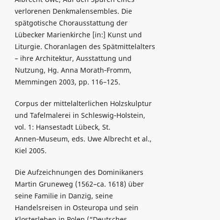
verlorenen Denkmalensembles. Die
spätgotische Chorausstattung der
Lübecker Marienkirche [in:] Kunst und
Liturgie. Choranlagen des Spätmittelalters
– ihre Architektur, Ausstattung und
Nutzung, Hg. Anna Morath‑Fromm,
Memmingen 2003, pp. 116–125.
Corpus der mittelalterlichen Holzskulptur
und Tafelmalerei in Schleswig‑Holstein,
vol. 1: Hansestadt Lübeck, St.
Annen‑Museum, eds. Uwe Albrecht et al.,
Kiel 2005.
Die Aufzeichnungen des Dominikaners
Martin Gruneweg (1562–ca. 1618) über
seine Familie in Danzig, seine
Handelsreisen in Osteuropa und sein
Klosterleben in Polen (“Deutsches