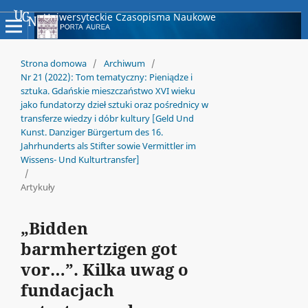
Uniwersyteckie Czasopisma Naukowe
Strona domowa
/
Archiwum
/
Nr 21 (2022): Tom tematyczny: Pieniądze i
sztuka. Gdańskie mieszczaństwo XVI wieku
jako fundatorzy dzieł sztuki oraz pośrednicy w
transferze wiedzy i dóbr kultury [Geld Und
Kunst. Danziger Bürgertum des 16.
Jahrhunderts als Stifter sowie Vermittler im
Wissens- Und Kulturtransfer]
/
Artykuły
„Bidden
barmhertzigen got
vor…”. Kilka uwag o
fundacjach