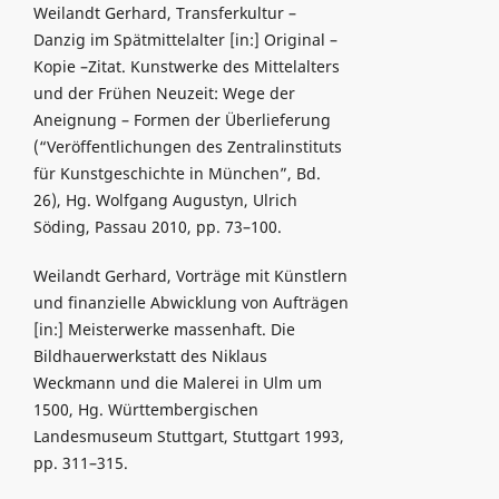
Weilandt Gerhard, Transferkultur –
Danzig im Spätmittelalter [in:] Original –
Kopie –Zitat. Kunstwerke des Mittelalters
und der Frühen Neuzeit: Wege der
Aneignung – Formen der Überlieferung
(“Veröffentlichungen des Zentralinstituts
für Kunstgeschichte in München”, Bd.
26), Hg. Wolfgang Augustyn, Ulrich
Söding, Passau 2010, pp. 73–100.
Weilandt Gerhard, Vorträge mit Künstlern
und finanzielle Abwicklung von Aufträgen
[in:] Meisterwerke massenhaft. Die
Bildhauerwerkstatt des Niklaus
Weckmann und die Malerei in Ulm um
1500, Hg. Württembergischen
Landesmuseum Stuttgart, Stuttgart 1993,
pp. 311–315.