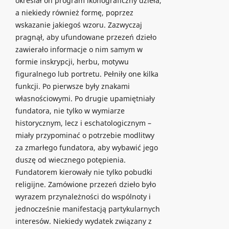
określał on program ikonograficzny dzieła,
a niekiedy również formę, poprzez
wskazanie jakiegoś wzoru. Zazwyczaj
pragnął, aby ufundowane przezeń dzieło
zawierało informacje o nim samym w
formie inskrypcji, herbu, motywu
figuralnego lub portretu. Pełniły one kilka
funkcji. Po pierwsze były znakami
własnościowymi. Po drugie upamiętniały
fundatora, nie tylko w wymiarze
historycznym, lecz i eschatologicznym –
miały przypominać o potrzebie modlitwy
za zmarłego fundatora, aby wybawić jego
duszę od wiecznego potępienia.
Fundatorem kierowały nie tylko pobudki
religijne. Zamówione przezeń dzieło było
wyrazem przynależności do wspólnoty i
jednocześnie manifestacją partykularnych
interesów. Niekiedy wydatek związany z