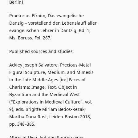
Berlin)
Praetorius Efraim, Das evangelische
Danzig – vorstellend den Lebenslauff aller
evangelischen Lehrer in Dantzig, Bd. 1,
Ms. Boruss. Fol. 267.
Published sources and studies
Ackley Joseph Salvatore, Precious‑Metal
Figural Sculpture, Medium, and Mimesis
in the Late Middle Ages [in:] Faces of
Charisma: Image, Text, Object in
Byzantium and the Medieval West
(“Explorations in Medieval Culture”, vol.
9), eds. Brigitte Miriam Bedos‑Rezak,
Martha Dana Rust, Leiden‑Boston 2018,
pp. 348–385.
Albrecht Uwe, Auf den Spuren eines