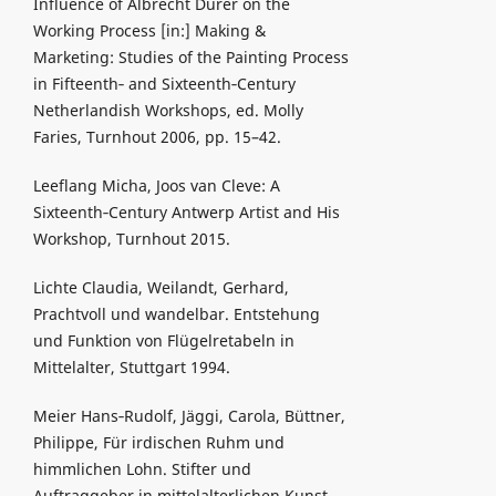
Influence of Albrecht Durer on the
Working Process [in:] Making &
Marketing: Studies of the Painting Process
in Fifteenth‑ and Sixteenth‑Century
Netherlandish Workshops, ed. Molly
Faries, Turnhout 2006, pp. 15–42.
Leeflang Micha, Joos van Cleve: A
Sixteenth‑Century Antwerp Artist and His
Workshop, Turnhout 2015.
Lichte Claudia, Weilandt, Gerhard,
Prachtvoll und wandelbar. Entstehung
und Funktion von Flügelretabeln in
Mittelalter, Stuttgart 1994.
Meier Hans‑Rudolf, Jäggi, Carola, Büttner,
Philippe, Für irdischen Ruhm und
himmlichen Lohn. Stifter und
Auftraggeber in mittelalterlichen Kunst.