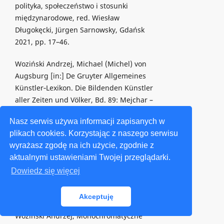
polityka, społeczeństwo i stosunki
międzynarodowe, red. Wiesław
Długokęcki, Jürgen Sarnowsky, Gdańsk
2021, pp. 17–46.
Woziński Andrzej, Michael (Michel) von
Augsburg [in:] De Gruyter Allgemeines
Künstler‑Lexikon. Die Bildenden Künstler
aller Zeiten und Völker, Bd. 89: Mejchar –
Minguzzi, Hg. Andreas Beyer, Bénédicte
Nasz serwis używa informacji zapisanych w
Savoy, Wolfgang Tegethoff, Berlin–Boston
plikach cookies. Korzystając z naszego serwisu
2016, pp. 311–312.
wyrażasz zgodę na ich użycie, zgodnie z
aktualnymi ustawieniami Twojej przeglądarki.
Woziński Andrzej, Michał z Augsburga,
Mistrz Paweł i epilog gotyckiej rzeźby
Dowiedz się więcej
gdańskiej, “Rocznik Historii Sztuki” 2002,
t. 27, pp. 5–91.
Akceptuję
Woziński Andrzej, Monochromatyczne