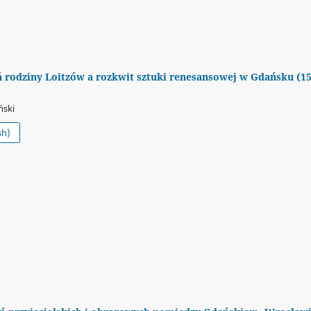
ń rodziny Loitzów a rozkwit sztuki renesansowej w Gdańsku (1
ński
sh)