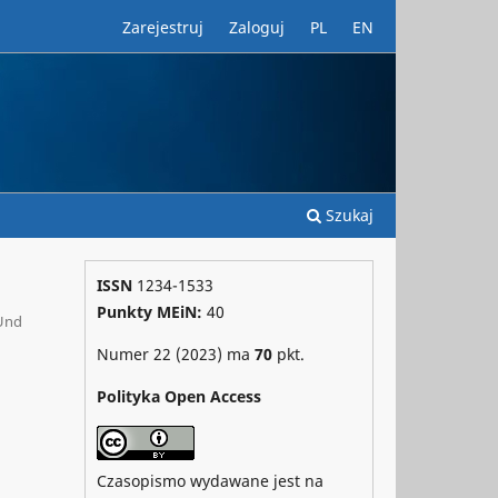
Zarejestruj
Zaloguj
PL
EN
Szukaj
ISSN
1234-1533
Punkty MEiN:
40
 Und
Numer 22 (2023) ma
70
pkt.
Polityka Open Access
Czasopismo wydawane jest na