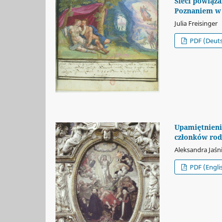
Sieci powiąz
Poznaniem w 
Julia Freisinger
PDF (Deut
Upamiętnieni
członków rod
Aleksandra Jaś
PDF (Engli