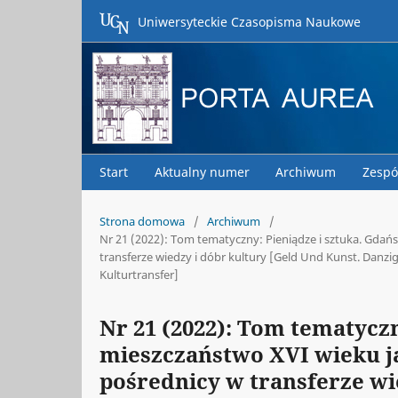
Uniwersyteckie Czasopisma Naukowe
Start
Aktualny numer
Archiwum
Zespó
Strona domowa
/
Archiwum
/
Nr 21 (2022): Tom tematyczny: Pieniądze i sztuka. Gdańs
transferze wiedzy i dóbr kultury [Geld Und Kunst. Danzig
Kulturtransfer]
Nr 21 (2022): Tom tematyczn
mieszczaństwo XVI wieku ja
pośrednicy w transferze wi