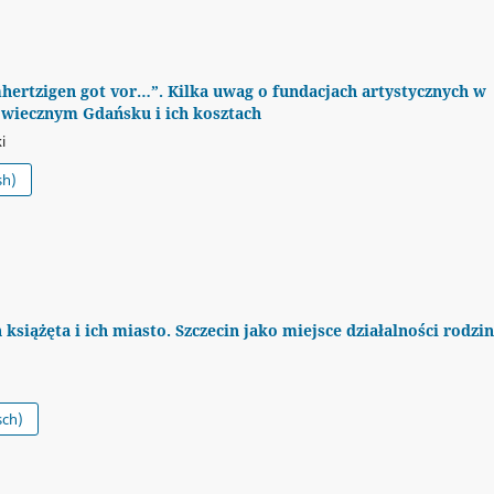
hertzigen got vor…”. Kilka uwag o fundacjach artystycznych w
wiecznym Gdańsku i ich kosztach
i
sh)
h książęta i ich miasto. Szczecin jako miejsce działalności rodzi
sch)