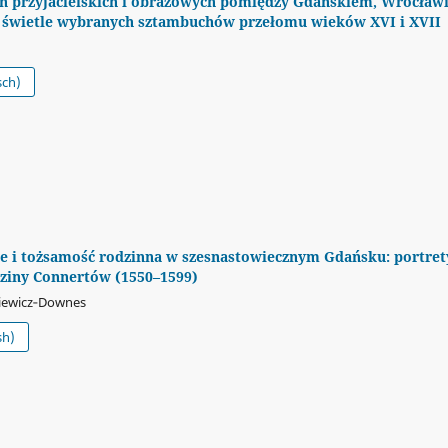
ań przyjacielskich i obrazowych pomiędzy Gdańskiem, Wrocław
świetle wybranych sztambuchów przełomu wieków XVI i XVII
sch)
e i tożsamość rodzinna w szesnastowiecznym Gdańsku: portret
ziny Connertów (1550–1599)
niewicz‑Downes
sh)