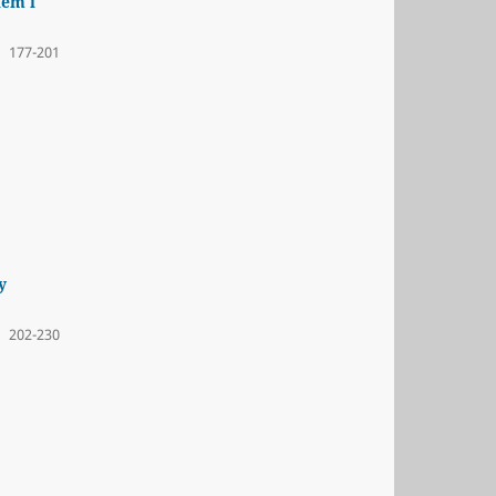
iem i
177-201
y
202-230