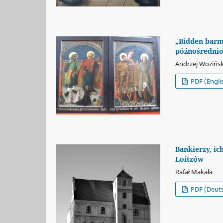
„Bidden barm
późnośrednio
Andrzej Wozińsk
PDF (Engli
Bankierzy, ic
Loitzów
Rafał Makała
PDF (Deut