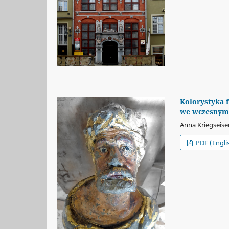
Kolorystyka 
we wczesnym
Anna Kriegseise
PDF (Engli