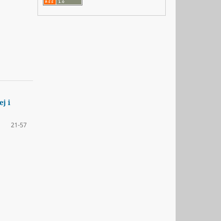
j i
21-57