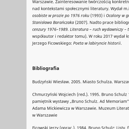
Warszawie. Zainteresowanie twórczością konkretnyc
nad kontekstami społecznymi literatury. Wydał m.
osobiste w prozie po 1976 roku
(1993) i
Ocalony w g
Stanisława Barańczaka
(2007). Nadto prace bibliogr
cenzury 1976–1989. Literatura – ruch wydawniczy – te
współautor i redaktor tomu). W roku 2017 wydał ks
Jerzego Ficowskiego:
Poeta w labiryncie historii
.
Bibliografia
Budzyński Wiesław. 2005. Miasto Schulza. Warszaw
Chmurzyński Wojciech (red.). 1995. Bruno Schulz 
pamiętnik wystawy „Bruno Schulz. Ad Memoriam”
Adama Mickiewicza w Warszawie. Muzeum Literat
w Warszawie
Ficowski Jerzy (oprac.). 1984. Bruno Schulz: List