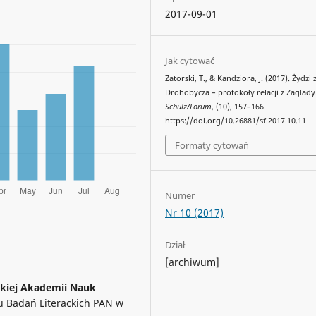
2017-09-01
Jak cytować
Zatorski, T., & Kandziora, J. (2017). Żydzi 
Drohobycza – protokoły relacji z Zagłady
Schulz/Forum
, (10), 157–166.
https://doi.org/10.26881/sf.2017.10.11
Formaty cytowań
Numer
Nr 10 (2017)
Dział
[archiwum]
skiej Akademii Nauk
tu Badań Literackich PAN w