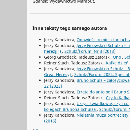
Gdańsk: Wydawnictwo Marabut.
Inne teksty tego samego autora
Jerzy Kandziora,
Opowieści o mieszkaniach 
Jerzy Kandziora,
Jerzy Ficowski o Schulzu – 
herezji”)
,
Schulz/Forum: Nr 3 (2013)
Georg Groddeck, Tadeusz Zatorski,
Ono
,
Sc
Reiner Stach, Tadeusz Zatorski,
Kafka dzień
Jerzy Kandziora,
Jerzy Ficowski on Schulz – 
Great Heresy)
,
Schulz/Forum: 2024: Special 
Jerzy Kandziora,
Bruno Schulz – całożyciowa
22 (2023)
Jerzy Kandziora,
Errata do antologii Bruno
Reiner Stach, Tadeusz Zatorski,
Czy to Kafk
Jerzy Kandziora,
Ukryci świadkowie, czyli co
kolegach Brunona Schulza
,
Schulz/Forum: N
Jerzy Kandziora,
Nieletnia muza portrecisty
(2016)