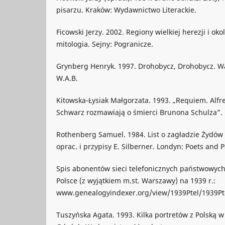
pisarzu. Kraków: Wydawnictwo Literackie.
Ficowski Jerzy. 2002. Regiony wielkiej herezji i oko
mitologia. Sejny: Pogranicze.
Grynberg Henryk. 1997. Drohobycz, Drohobycz. 
W.A.B.
Kitowska-Łysiak Małgorzata. 1993. „Requiem. Alf
Schwarz rozmawiają o śmierci Brunona Schulza”. 
Rothenberg Samuel. 1984. List o zagładzie Żydów
oprac. i przypisy E. Silberner. Londyn: Poets and P
Spis abonentów sieci telefonicznych państwowyc
Polsce (z wyjątkiem m.st. Warszawy) na 1939 r.:
www.genealogyindexer.org/view/1939Ptel/1939P
Tuszyńska Agata. 1993. Kilka portretów z Polską w 