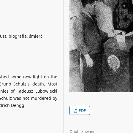
st, biografia, śmierć
 shed some new light on the
runo Schulz’s death. Most
onies of Tadeusz Lubowiecki
 Schulz was not murdered by
edrich Dengg.
PDF
Opublikowane