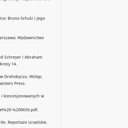
lice: Bruno Schulz i jego
Warszawa: Wydawnictwo
red Schreyer i Abraham
Kresy 14.
 w Drohobyczu. Wstęp,
ainters Press.
h i koncesjonowanych w
tel%20-%200656.pdf.
tle. Reportaże izraelskie.