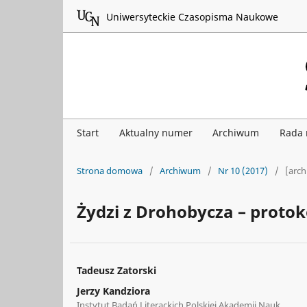
Uniwersyteckie Czasopisma Naukowe
Start
Aktualny numer
Archiwum
Rada
Strona domowa
/
Archiwum
/
Nr 10 (2017)
/
[arc
Żydzi z Drohobycza – protoko
Tadeusz Zatorski
Jerzy Kandziora
Instytut Badań Literackich Polskiej Akademii Nauk