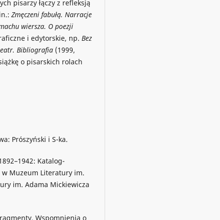
h pisarzy łączy z refleksją
in.:
Zmęczeni fabułą. Narracje
machu wiersza. O poezji
aficzne i edytorskie, np.
Bez
atr. Bibliografia
(1999,
iążkę o pisarskich rolach
a: Prószyński i S-ka.
1892–1942: Katalog-
 w Muzeum Literatury im.
ury im. Adama Mickiewicza
y, fragmenty. Wspomnienia o