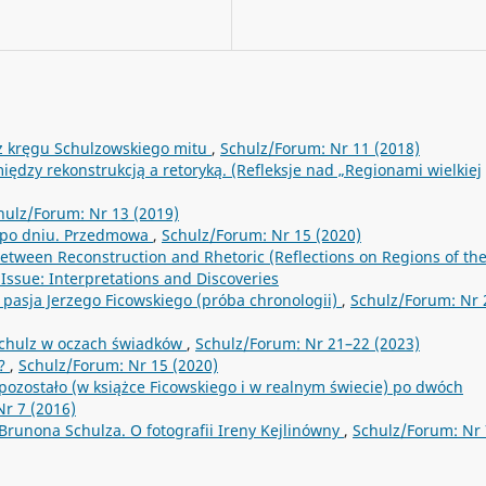
z kręgu Schulzowskiego mitu
,
Schulz/Forum: Nr 11 (2018)
między rekonstrukcją a retoryką. (Refleksje nad „Regionami wielkiej
hulz/Forum: Nr 13 (2019)
 po dniu. Przedmowa
,
Schulz/Forum: Nr 15 (2020)
Between Reconstruction and Rhetoric (Reflections on Regions of th
Issue: Interpretations and Discoveries
 pasja Jerzego Ficowskiego (próba chronologii)
,
Schulz/Forum: Nr 
 Schulz w oczach świadków
,
Schulz/Forum: Nr 21–22 (2023)
a?
,
Schulz/Forum: Nr 15 (2020)
 pozostało (w książce Ficowskiego i w realnym świecie) po dwóch
r 7 (2016)
 Brunona Schulza. O fotografii Ireny Kejlinówny
,
Schulz/Forum: Nr 