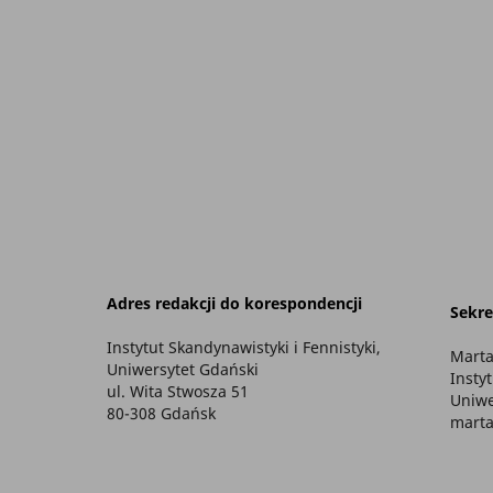
Adres redakcji do korespondencji
Sekre
Instytut Skandynawistyki i Fennistyki,
Marta
Uniwersytet Gdański
Insty
ul. Wita Stwosza 51
Uniwe
80-308 Gdańsk
marta