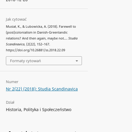
Jak cytować
Musiał, K., & Lubowicka, A. (2018). Farewell to
(post)colonialism in Danish-Greenlandic
relations? And then again, maybe not….
Studia
Scandinavica
, (2(22), 152–167.
https://doi.org/10.26881/ss.2018.22.09
Formaty cytowań
Numer
Nr 2(22) (2018): Studia Scandinavica
Dział
Historia, Polityka i Społeczeństwo