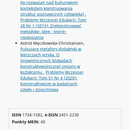
tle rozważań nad kulturowym
kontekstem konstruowania
struktur poznawczych człowieka)
,
Problemy Wczesnej Edukacji: Tom
28 Nr 1 (2015): Zrekonstruować
metodykę: idee - teorie-
rozwiązania
Astrid Męczkowska-Christiansen,
Pulsujące metafory dydaktyki w
kleszczach języka. O
lingwistycznych blokadach
konstruktywistycznej zmiany w
kształceniu
,
Problemy Wczesnej
Edukacji: Tom 51 Nr 4 (2020):
Konstruktywizm w badaniach
szkoły i dzieciństwa
ISSN
1734-1582,
e-ISSN
2451-2230
Punkty MEiN:
40