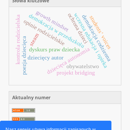
Słowa kluczowe
growth mindset
wczesna edukacja i opieka
ochrona dzieci
demokracja w przedszkolu
demokracja codzienna
students’ voices
kontrola rodzicielska
opinie rodzicielskie
steam
poezja dziecięca
dziecięca autonomia
dyskurs praw dziecka
dziecięcy autor
obywatelstwo
projekt bridging
Aktualny numer
Nasz serwis używa informacji zapisanych w