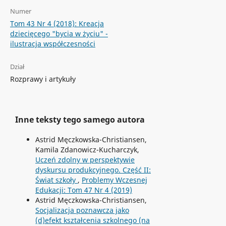
Numer
Tom 43 Nr 4 (2018): Kreacja
dziecięcego "bycia w życiu" -
ilustracja współczesności
Dział
Rozprawy i artykuły
Inne teksty tego samego autora
Astrid Męczkowska-Christiansen,
Kamila Zdanowicz-Kucharczyk,
Uczeń zdolny w perspektywie
dyskursu produkcyjnego. Część II:
Świat szkoły
,
Problemy Wczesnej
Edukacji: Tom 47 Nr 4 (2019)
Astrid Męczkowska-Christiansen,
Socjalizacja poznawcza jako
(d)efekt kształcenia szkolnego (na