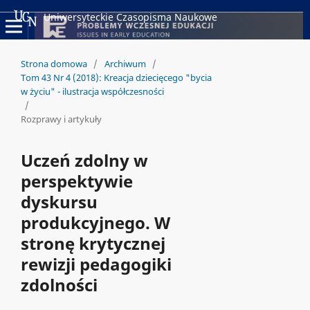
Uniwersyteckie Czasopisma Naukowe
Strona domowa
/
Archiwum
/
Tom 43 Nr 4 (2018): Kreacja dziecięcego "bycia
w życiu" - ilustracja współczesności
/
Rozprawy i artykuły
Uczeń zdolny w
perspektywie
dyskursu
produkcyjnego. W
stronę krytycznej
rewizji pedagogiki
zdolności