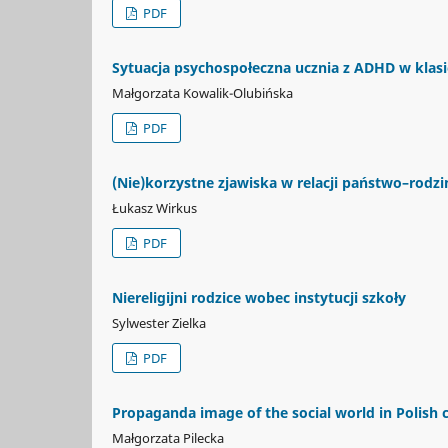
PDF
Sytuacja psychospołeczna ucznia z ADHD w klasi
Małgorzata Kowalik-Olubińska
PDF
(Nie)korzystne zjawiska w relacji państwo–rodz
Łukasz Wirkus
PDF
Niereligijni rodzice wobec instytucji szkoły
Sylwester Zielka
PDF
Propaganda image of the social world in Polish 
Małgorzata Pilecka