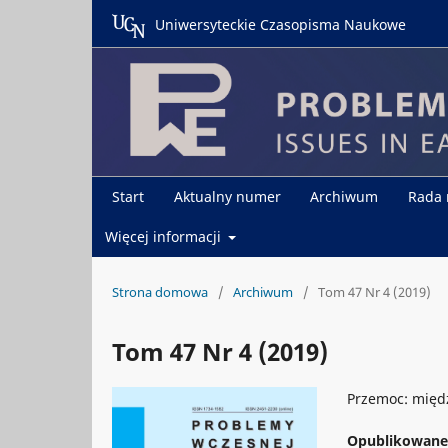
Uniwersyteckie Czasopisma Naukowe
Start
Aktualny numer
Archiwum
Rada
Więcej informacji
Strona domowa
/
Archiwum
/
Tom 47 Nr 4 (2019)
Tom 47 Nr 4 (2019)
Przemoc: międ
Opublikowan