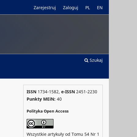
Zarejestruj
Zaloguj
PL
EN
Szukaj
ISSN
1734-1582,
e-ISSN
2451-2230
Punkty MEiN:
40
Polityka Open Access
Wszystkie artykuły od Tomu 54 Nr 1