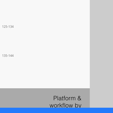
125-134
135-144