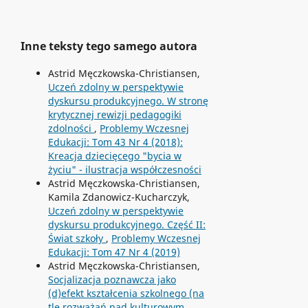
Inne teksty tego samego autora
Astrid Męczkowska-Christiansen,
Uczeń zdolny w perspektywie
dyskursu produkcyjnego. W stronę
krytycznej rewizji pedagogiki
zdolności
,
Problemy Wczesnej
Edukacji: Tom 43 Nr 4 (2018):
Kreacja dziecięcego "bycia w
życiu" - ilustracja współczesności
Astrid Męczkowska-Christiansen,
Kamila Zdanowicz-Kucharczyk,
Uczeń zdolny w perspektywie
dyskursu produkcyjnego. Część II:
Świat szkoły
,
Problemy Wczesnej
Edukacji: Tom 47 Nr 4 (2019)
Astrid Męczkowska-Christiansen,
Socjalizacja poznawcza jako
(d)efekt kształcenia szkolnego (na
tle rozważań nad kulturowym