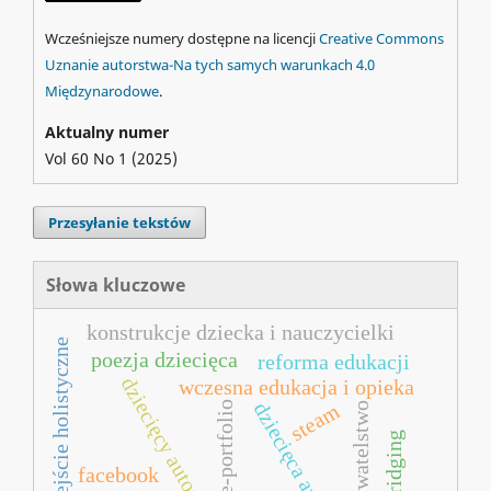
Wcześniejsze numery dostępne na licencji
Creative Commons
Uznanie autorstwa-Na tych samych warunkach 4.0
Międzynarodowe
.
Aktualny numer
Vol 60 No 1 (2025)
Przesyłanie tekstów
Słowa kluczowe
konstrukcje dziecka i nauczycielki
podejście holistyczne
poezja dziecięca
reforma edukacji
dziecięcy autor
wczesna edukacja i opieka
dziecięca autonomia
e-portfolio
steam
obywatelstwo
facebook