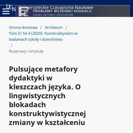
Uniwersyteckie Czasopisma Naukowe
Strona domowa
/
Archiwum
/
Tom 51 Nr 4 (2020): Konstruktywizm w
badaniach szkoły i dzieciństwa
/
Rozprawy i artykuły
Pulsujące metafory
dydaktyki w
kleszczach języka. O
lingwistycznych
blokadach
konstruktywistycznej
zmiany w kształceniu