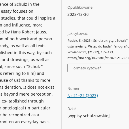
ence of Schulz in the
Opublikowane
e essay focuses on
2023-12-30
tudies, that could inspire a
n and influence, more
ted by Hans Robert Jauss.
Jak cytować
on of both work and person
Rosiek, S. (2023). Schulz ukryty, „Schulz”
body, as well as all texts
ustanawiany. Wstęp do badań fenografic
lished in this way, by such
Schulz/Forum
, (21–22), 155–173.
https://doi.org/10.26881/sf.2023.21-22.1
ks and drawings, as well as
cal, since such “Schulz”
Formaty cytowań
ts referring to him) and
use of us) thanks to more
sideration. It does not exist
Numer
hes beyond mere perception.
Nr 21–22 (2023)
s es- tablished through
 ontological (in particular
Dział
n be recognized as a
[wypisy schulzowskie]
ont on an everyday basis.