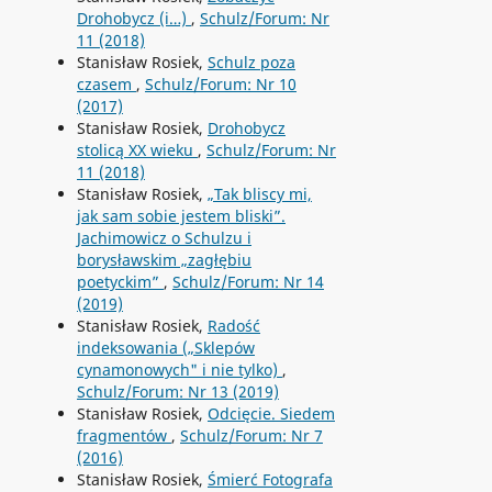
Drohobycz (i…)
,
Schulz/Forum: Nr
11 (2018)
Stanisław Rosiek,
Schulz poza
czasem
,
Schulz/Forum: Nr 10
(2017)
Stanisław Rosiek,
Drohobycz
stolicą XX wieku
,
Schulz/Forum: Nr
11 (2018)
Stanisław Rosiek,
„Tak bliscy mi,
jak sam sobie jestem bliski”.
Jachimowicz o Schulzu i
borysławskim „zagłębiu
poetyckim”
,
Schulz/Forum: Nr 14
(2019)
Stanisław Rosiek,
Radość
indeksowania („Sklepów
cynamonowych" i nie tylko)
,
Schulz/Forum: Nr 13 (2019)
Stanisław Rosiek,
Odcięcie. Siedem
fragmentów
,
Schulz/Forum: Nr 7
(2016)
Stanisław Rosiek,
Śmierć Fotografa