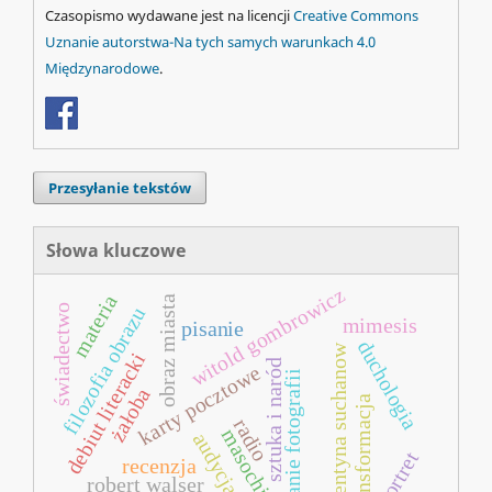
Czasopismo wydawane jest na licencji
Creative Commons
Uznanie autorstwa-Na tych samych warunkach 4.0
Międzynarodowe
.
Przesyłanie tekstów
Słowa kluczowe
witold gombrowicz
materia
obraz miasta
świadectwo
filozofia obrazu
mimesis
pisanie
duchologia
klementyna suchanow
debiut literacki
sztuka i naród
karty pocztowe
czytanie fotografii
żałoba
transformacja
radio
masochizm
audycja
portret
recenzja
robert walser