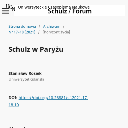
Uniwersyteckie Czasopisma Naukowe
Strona domowa
/
Archiwum
/
Nr 17–18 (2021)
/
[horyzont życia]
Schulz w Paryżu
Stanisław Rosiek
Uniwersytet Gdański
DOI:
https://doi.org/10.26881/sf.2021.17-
18.10