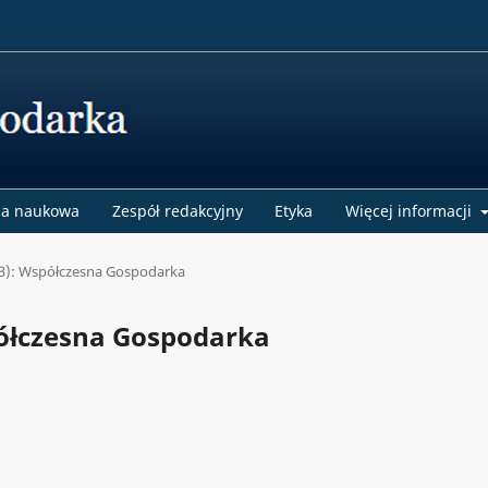
a naukowa
Zespół redakcyjny
Etyka
Więcej informacji
23): Współczesna Gospodarka
półczesna Gospodarka