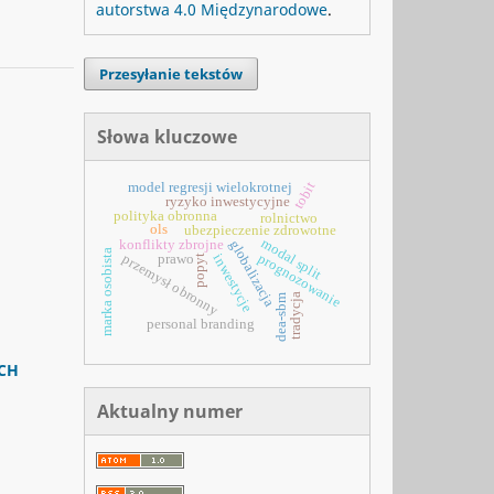
autorstwa 4.0 Międzynarodowe
.
Przesyłanie tekstów
Słowa kluczowe
tobit
model regresji wielokrotnej
ryzyko inwestycyjne
polityka obronna
rolnictwo
ols
ubezpieczenie zdrowotne
modal split
konflikty zbrojne
globalizacja
marka osobista
prognozowanie
przemysł obronny
prawo
inwestycje
popyt
tradycja
dea-sbm
personal branding
CH
Aktualny numer