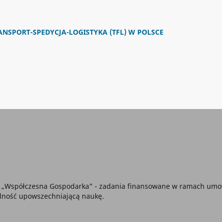
ANSPORT-SPEDYCJA-LOGISTYKA (TFL) W POLSCE
ma „Współczesna Gospodarka” - zadania finansowane w ramach umo
lność upowszechniającą naukę.