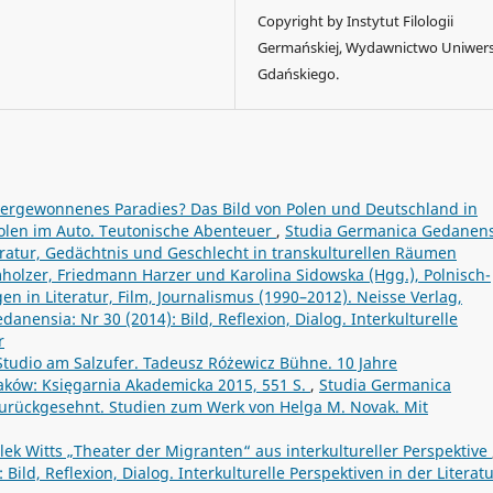
Copyright by Instytut Filologii
Germańskiej, Wydawnictwo Uniwer
Gdańskiego.
dergewonnenes Paradies? Das Bild von Polen und Deutschland in
olen im Auto. Teutonische Abenteuer
,
Studia Germanica Gedanens
teratur, Gedächtnis und Geschlecht in transkulturellen Räumen
mholzer, Friedmann Harzer und Karolina Sidowska (Hgg.), Polnisch-
n in Literatur, Film, Journalismus (1990–2012). Neisse Verlag,
anensia: Nr 30 (2014): Bild, Reflexion, Dialog. Interkulturelle
r
 Studio am Salzufer. Tadeusz Różewicz Bühne. 10 Jahre
raków: Księgarnia Akademicka 2015, 551 S.
,
Studia Germanica
urückgesehnt. Studien zum Werk von Helga M. Novak. Mit
ek Witts „Theater der Migranten“ aus interkultureller Perspektive
ild, Reflexion, Dialog. Interkulturelle Perspektiven in der Literat