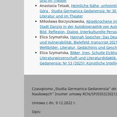
und im Theater
Anastasia Telaak,
Heimliche Nähe, unheimli
Góra
,
Studia Germanica Gedanensia: Nr 30 (2
Literatur und im Theater
Miłosława Borzyszkowska,
Abgebrochene int
Stadt Danzig in der Autobiographik von Aut
Bild, Reflexion, Dialog. Interkulturelle Pers
Eliza Szymańska,
Hannah Speicher: Das Deut
und Vulnerabilität. Bielefeld: transcript 202
Weltbilder. Literatur, Gedächtnis und Gesc
Eliza Szymańska,
Böker, Ines, Schulte Eickho
Literaturwissenschaft und Literaturdidakt
Gedanensia: Nr 53 (2025): Künstliche Intelli
Czasopismo „Studia Germanica Gedanensia” otr
Naukowych” (numer umowy RCN/SP/0353/2021/1) 
Umowa z dn. 9.12.2022 r.
Opis: