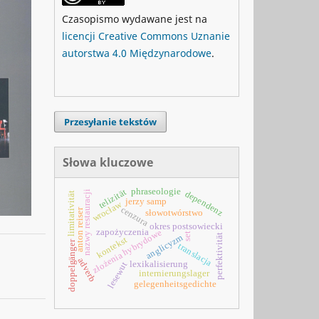
Czasopismo wydawane jest na
licencji Creative Commons Uznanie
autorstwa 4.0 Międzynarodowe
.
Przesyłanie tekstów
Słowa kluczowe
phraseologie
telizität
dependenz
nazwy restauracji
limitativität
jerzy samp
wrocław
cenzura
anton reiser
słowotwórstwo
okres postsowiecki
zapożyczenia
złożenia hybrydowe
set
perfektivität
anglicyzm
kontekst
doppelgänger
translacja
adverb
lexikalisierung
lesewut
internierungslager
gelegenheitsgedichte