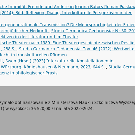
che Intimität. Fremde und Andere in Joanna Bators Roman Piasko
014): Bild, Reflexion, Dialog. Interkulturelle Perspektiven in der
ergenenerationale Transmission? Die Mehrsprachigkeit der Freie
oren jüdischer Herkunft
,
Studia Germanica Gedanensia: Nr 30 (201
pektiven in der Literatur und im Theater
sche Theater nach 1989. Eine Theatergeschichte zwischen Resilie
1, 288 S.
,
Studia Germanica Gedanensia: Tom 46 (2022): Wortwelte
hlecht in transkulturellen Räumen
lt, Swen (Hrsg.) (2023) Interkulturelle Konstellationen in
ik. Würzburg: Königshausen & Neumann, 2023, 644 S.
,
Studia Germ
genz in philologischer Praxis
zymało dofinansowanie z Ministerstwa Nauki i Szkolnictwa Wyższ
w wysokości 36 520,00 zł na lata 2022–2024.