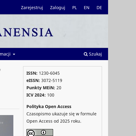
Zarejestruj
Zaloguj
PL
EN
DE
rmacji
Szukaj
/
ISSN:
1230-6045
eISSN:
3072-5119
Punkty MEiN:
20
ICV 2024
:
100
Polityka Open Access
Czasopismo ukazuje się w formule
Open Access od 2025 roku.