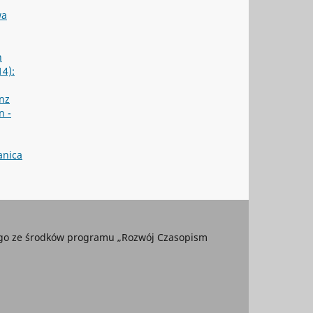
wa
n
4):
nz
n -
anica
ego ze środków programu „Rozwój Czasopism