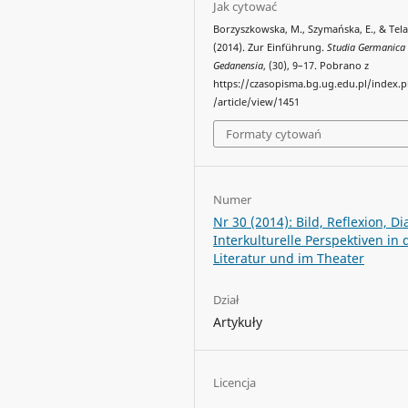
Jak cytować
Borzyszkowska, M., Szymańska, E., & Tela
(2014). Zur Einführung.
Studia Germanica
Gedanensia
, (30), 9–17. Pobrano z
https://czasopisma.bg.ug.edu.pl/index
/article/view/1451
Formaty cytowań
Numer
Nr 30 (2014): Bild, Reflexion, Di
Interkulturelle Perspektiven in 
Literatur und im Theater
Dział
Artykuły
Licencja