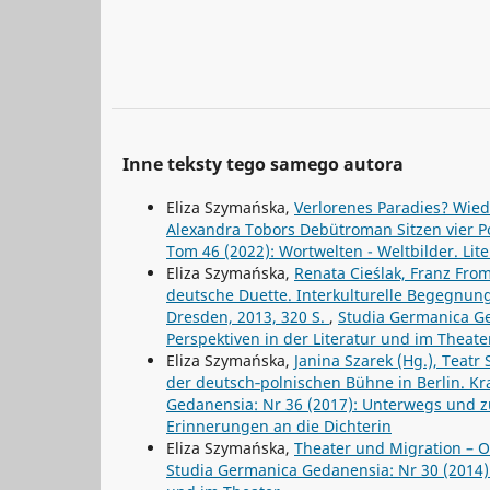
Inne teksty tego samego autora
Eliza Szymańska,
Verlorenes Paradies? Wie
Alexandra Tobors Debütroman Sitzen vier P
Tom 46 (2022): Wortwelten - Weltbilder. Li
Eliza Szymańska,
Renata Cieślak, Franz Fro
deutsche Duette. Interkulturelle Begegnunge
Dresden, 2013, 320 S.
,
Studia Germanica Ged
Perspektiven in der Literatur und im Theate
Eliza Szymańska,
Janina Szarek (Hg.), Teatr
der deutsch‑polnischen Bühne in Berlin. K
Gedanensia: Nr 36 (2017): Unterwegs und z
Erinnerungen an die Dichterin
Eliza Szymańska,
Theater und Migration – Ol
Studia Germanica Gedanensia: Nr 30 (2014): B