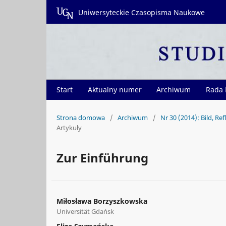
Uniwersyteckie Czasopisma Naukowe
Start
Aktualny numer
Archiwum
Rada
Strona domowa
/
Archiwum
/
Nr 30 (2014): Bild, Re
Artykuły
Zur Einführung
Miłosława Borzyszkowska
Universität Gdańsk