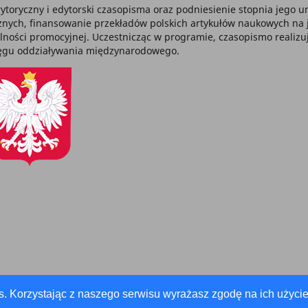
ytoryczny i edytorski czasopisma oraz podniesienie stopnia jego
ch, finansowanie przekładów polskich artykułów naukowych na jęz
alności promocyjnej. Uczestnicząc w programie, czasopismo realizu
sięgu oddziaływania międzynarodowego.
s. Korzystając z naszego serwisu wyrażasz zgodę na ich użycie