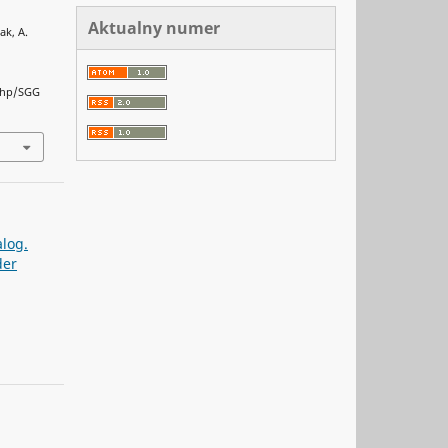
Aktualny numer
ak, A.
.php/SGG
alog.
der