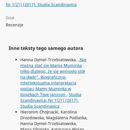
Nr 1(21) (2017): Studia Scandinavica
Dział
Recenzje
Inne teksty tego samego autora
Hanna Dymel-Trzebiatowska,
„Nie
można stać się Mamą Muminka
tylko dlatego, że się wyniosło stół
na dwór”. Biograficzno-
intertekstualna interpretacja
postaci Mamy Muminka w
książkach Tove Jansson
,
Studia
Scandinavica: Nr 1(21) (2017):
Studia Scandinavica
Hieronim Chojnacki, Karolina
Drozdowska, Magdalena Podlaska,
Hanna Dymel-Trzebiatowska,
Maria Sibińska, Katarzyna Wojan,