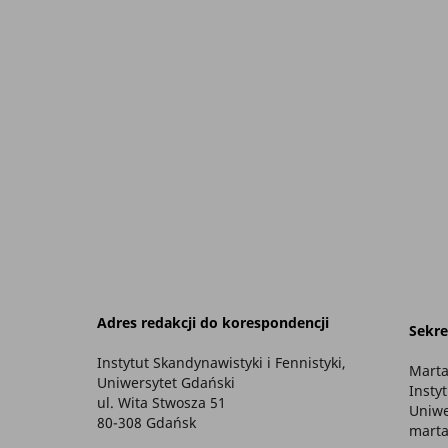
Adres redakcji do korespondencji
Sekre
Instytut Skandynawistyki i Fennistyki,
Marta
Uniwersytet Gdański
Insty
ul. Wita Stwosza 51
Uniwe
80-308 Gdańsk
marta