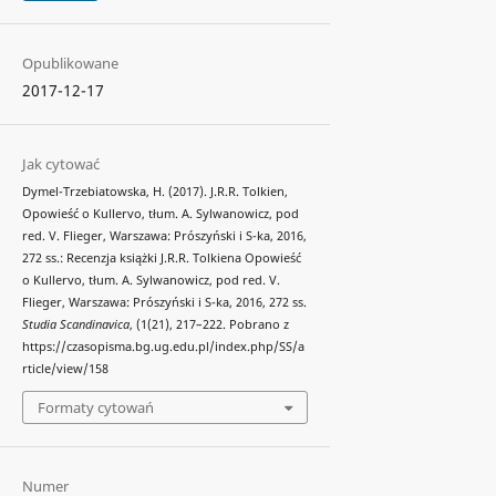
Opublikowane
2017-12-17
Jak cytować
Dymel-Trzebiatowska, H. (2017). J.R.R. Tolkien,
Opowieść o Kullervo, tłum. A. Sylwanowicz, pod
red. V. Flieger, Warszawa: Prószyński i S-ka, 2016,
272 ss.: Recenzja książki J.R.R. Tolkiena Opowieść
o Kullervo, tłum. A. Sylwanowicz, pod red. V.
Flieger, Warszawa: Prószyński i S-ka, 2016, 272 ss.
Studia Scandinavica
, (1(21), 217–222. Pobrano z
https://czasopisma.bg.ug.edu.pl/index.php/SS/a
rticle/view/158
Formaty cytowań
Numer