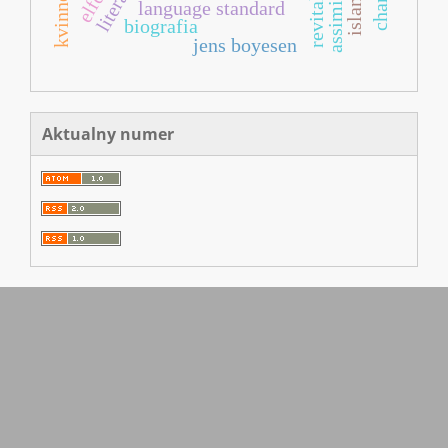
assimilation
kvinner
island
language standard
biografia
jens boyesen
Aktualny numer