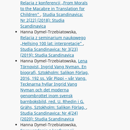
Relacja z konferencji „From Morals
to the Macabre in Translation for
Children”
,
Studia Scandinavica:
Nr 2(22) (2018): Studia
Scandinavica
Hanna Dymel-Trzebiatowska,
Relacja z seminarium naukowego
„Hellsing 100 lat: interpretacje”
,
Studia Scandinavica: Nr 3(23)
(2019): Studia Scandinavica
Hanna Dymel-Trzebiatowska,
Lena
Törnqvist, Ingrid Vang Nyman. En
biografi, Sztokholm: Salikon Förlag,
2016, 192 ss. Vår Pippi – vår Vang.
Tecknarna hyllar Ingrid Vang
Nyman och det moderna
genombrottet inom svensk
barnboksbild, red. U. Rhedin i G.
Grähs, Sztokholm: Salikon Förlag,
,
Studia Scandinavica: Nr 4(24)
(2020): Studia Scandinavica
Hanna Dymel-Trzebiatowska,