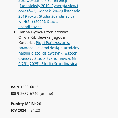
Sprawozdanie z konferencji
„Ikonoteksty 2019. Synergia słów i
obrazów”, Gdańsk, 28–29 listopada
2019 roku
,
Studia Scandinavica:
Nr 4(24) (2020): Studia
Scandinavica
Hanna Dymel-Trzebiatowska,
Oliwia Kibitlewska, Jagoda
Koszałka,
Pippi Pończoszanka
powraca. Osiemdziesiąte urodziny
najsilniejszej dziewczynki wszech
czasów
,
Studia Scandinavica: Nr
9(29) (2025): Studia Scandinavica
ISSN
1230-6053
ISSN
2657-6740 (online)
Punkty MEiN:
20
ICV 2024
=
84.20