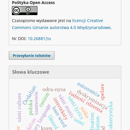
Polityka Open Access
Czasopismo wydawane jest na
licencji Creative
Commons Uznanie autorstwa 4.0 Międzynarodowe
.
Nr DOI:
10.26881/ss
Przesyłanie tekstów
Słowa kluczowe
autonomia
spelare
Övdalian
odra-nysa
dyskryminacja
ludność rdzenna
rasizm
saamowie
sámi culture
sámi music
sámi lyrics
interteksty
polska
charakterystyka
literary language
loan word
yoiks
revitalisation
lånord
sami
elfdalian
kven