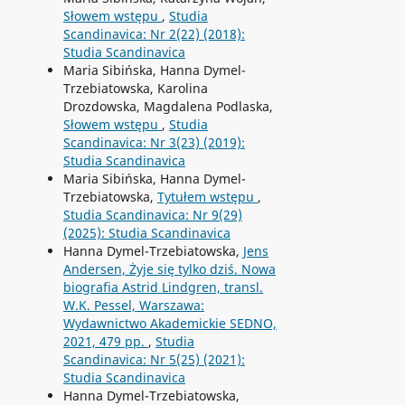
Słowem wstępu
,
Studia
Scandinavica: Nr 2(22) (2018):
Studia Scandinavica
Maria Sibińska, Hanna Dymel-
Trzebiatowska, Karolina
Drozdowska, Magdalena Podlaska,
Słowem wstępu
,
Studia
Scandinavica: Nr 3(23) (2019):
Studia Scandinavica
Maria Sibińska, Hanna Dymel-
Trzebiatowska,
Tytułem wstępu
,
Studia Scandinavica: Nr 9(29)
(2025): Studia Scandinavica
Hanna Dymel-Trzebiatowska,
Jens
Andersen, Żyje się tylko dziś. Nowa
biografia Astrid Lindgren, transl.
W.K. Pessel, Warszawa:
Wydawnictwo Akademickie SEDNO,
2021, 479 pp.
,
Studia
Scandinavica: Nr 5(25) (2021):
Studia Scandinavica
Hanna Dymel-Trzebiatowska,