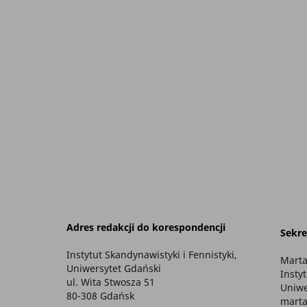
Adres redakcji do korespondencji
Sekre
Instytut Skandynawistyki i Fennistyki,
Marta
Uniwersytet Gdański
Insty
ul. Wita Stwosza 51
Uniwe
80-308 Gdańsk
marta