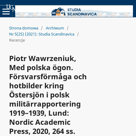
Uniwersyteckie Czasopisma Naukowe
Strona domowa
/
Archiwum
/
Nr 5(25) (2021): Studia Scandinavica
/
Recenzje
Piotr Wawrzeniuk,
Med polska ögon.
Försvarsförmåga och
hotbilder kring
Östersjön i polsk
militärrapportering
1919–1939, Lund:
Nordic Academic
Press, 2020, 264 ss.