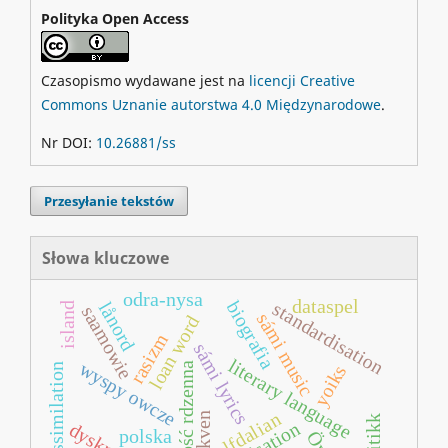
Polityka Open Access
Czasopismo wydawane jest na
licencji Creative
Commons Uznanie autorstwa 4.0 Międzynarodowe
.
Nr DOI:
10.26881/ss
Przesyłanie tekstów
Słowa kluczowe
odra-nysa
dataspel
biografia
standardisation
lånord
island
saamowie
sámi music
loan word
rasizm
sámi lyrics
literary language
wyspy owcze
ludność rdzenna
yoiks
assimilation
elfdalian
kven
polska