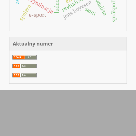
språkpolitikk
revitalisation
dyskryminacja
Övdalian
jens boyesen
spelare
sami
e-sport
Aktualny numer