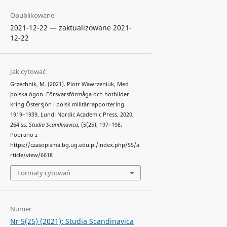
Opublikowane
2021-12-22 — zaktualizowane 2021-
12-22
Jak cytować
Grzechnik, M. (2021). Piotr Wawrzeniuk, Med
polska ögon. Försvarsförmåga och hotbilder
kring Östersjön i polsk militärrapportering
1919–1939, Lund: Nordic Academic Press, 2020,
264 ss.
Studia Scandinavica
, (5(25), 197–198.
Pobrano z
https://czasopisma.bg.ug.edu.pl/index.php/SS/a
rticle/view/6618
Formaty cytowań
Numer
Nr 5(25) (2021): Studia Scandinavica