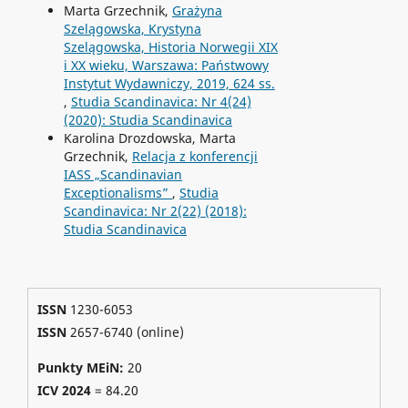
Marta Grzechnik,
Grażyna
Szelągowska, Krystyna
Szelągowska, Historia Norwegii XIX
i XX wieku, Warszawa: Państwowy
Instytut Wydawniczy, 2019, 624 ss.
,
Studia Scandinavica: Nr 4(24)
(2020): Studia Scandinavica
Karolina Drozdowska, Marta
Grzechnik,
Relacja z konferencji
IASS „Scandinavian
Exceptionalisms”
,
Studia
Scandinavica: Nr 2(22) (2018):
Studia Scandinavica
ISSN
1230-6053
ISSN
2657-6740 (online)
Punkty MEiN:
20
ICV 2024
=
84.20