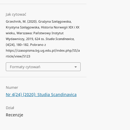
Jak cytować
Grzechnik, M. (2020). Grażyna Szelągowska,
Krystyna Szelągowska, Historia Norwegii XIX i XX
wieku, Warszawa: Państwowy Instytut
Wydawniczy, 2019, 624 ss.
Studia Scandinavica
,
(4(24), 180–182. Pobrano z
https://czasopisma.bg.ug.edu.pl/index.php/SS/a
rticle/view/5123
Formaty cytowań
Numer
Nr 4(24) (2020): Studia Scandinavica
Dział
Recenzje