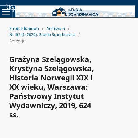
Uniwersyteckie Czasopisma Naukowe
Strona domowa
/
Archiwum
/
Nr 4(24) (2020): Studia Scandinavica
/
Recenzje
Grażyna Szelągowska,
Krystyna Szelągowska,
Historia Norwegii XIX i
XX wieku, Warszawa:
Państwowy Instytut
Wydawniczy, 2019, 624
ss.