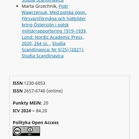
Marta Grzechnik,
Piotr
Wawrzeniuk, Med polska ögon.
Försvarsförmåga och hotbilder
kring Östersjön i polsk
militärrapportering 1919–1939,
Lund: Nordic Academic Press,
2020, 264 ss.
,
Studia
Scandinavica: Nr 5(25) (2021):
Studia Scandinavica
ISSN
1230-6053
ISSN
2657-6740 (online)
Punkty MEiN:
20
ICV 2024
=
84.20
Polityka Open Access