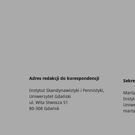
Adres redakcji do korespondencji
Sekre
Instytut Skandynawistyki i Fennistyki,
Marta
Uniwersytet Gdański
Insty
ul. Wita Stwosza 51
Uniwe
80-308 Gdańsk
marta