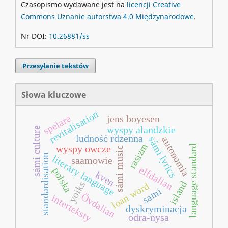
Czasopismo wydawane jest na
licencji Creative
Commons Uznanie autorstwa 4.0 Międzynarodowe
.
Nr DOI:
10.26881/ss
Przesyłanie tekstów
Słowa kluczowe
revitalisation
spelare
jens boyesen
wyspy alandzkie
sámi culture
ludność rdzenna
sámi lyrics
autonomia
rasizm
language standard
wyspy owcze
sámi music
standardisation
literary language
saamowie
elfdalian
polska
kven
island
yoiks
loan word
sami
Övdalian
interteksty
dyskryminacja
odra-nysa