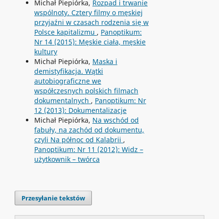
Michał Piepiórka,
Rozpad i trwanie
wspólnoty. Cztery filmy o męskiej
przyjaźni w czasach rodzenia się w
Polsce kapitalizmu
,
Panoptikum:
Nr 14 (2015): Męskie ciała, męskie
kultury
Michał Piepiórka,
Maska i
demistyfikacja. Wątki
autobiograficzne we
współczesnych polskich filmach
dokumentalnych
,
Panoptikum: Nr
12 (2013): Dokumentalizacje
Michał Piepiórka,
Na wschód od
fabuły, na zachód od dokumentu,
czyli Na północ od Kalabrii
,
Panoptikum: Nr 11 (2012): Widz –
użytkownik – twórca
Przesyłanie tekstów