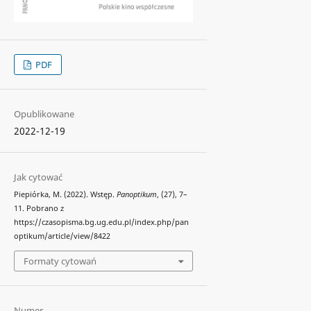
PDF
Opublikowane
2022-12-19
Jak cytować
Piepiórka, M. (2022). Wstęp.
Panoptikum
, (27), 7–
11. Pobrano z
https://czasopisma.bg.ug.edu.pl/index.php/pan
optikum/article/view/8422
Formaty cytowań
Numer