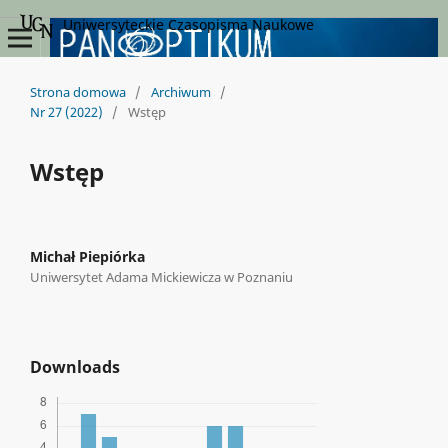
Uniwersyteckie Czasopisma Naukowe
Strona domowa
/
Archiwum
/
Nr 27 (2022)
/
Wstęp
Wstęp
Michał Piepiórka
Uniwersytet Adama Mickiewicza w Poznaniu
Downloads