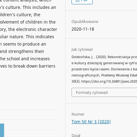
’s culture. This includes an
ldren’s culture, the
Opublikowane
olvement of children in the
2020-11-18
ry, the electronic character
liar nature. This indicates
ich seems to produce an
Jak cytować
 and strengthens their
Dziekońska, J. . (2020). Rekonstrukcja p
the school and increases
e-kultury dziecięcej generowanej w cyfr
erves to break down barriers
przestrzeni bycia razem. Doniesienie z b
netnograficznych.
Problemy Wczesnej Eduk
50
(3). https://doi.org/10.26881/pwe.2020
Formaty cytowań
Numer
Tom 50 Nr 3 (2020)
Dział