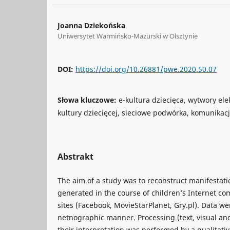
Joanna Dziekońska
Uniwersytet Warmińsko-Mazurski w Olsztynie
DOI:
https://doi.org/10.26881/pwe.2020.50.07
Słowa kluczowe:
e-kultura dziecięca, wytwory ele
kultury dziecięcej, sieciowe podwórka, komunikacj
Abstrakt
The aim of a study was to reconstruct manifestatio
generated in the course of children’s Internet c
sites (Facebook, MovieStarPlanet, Gry.pl). Data w
netnographic manner. Processing (text, visual an
their interpretation was performed by a qualitativ