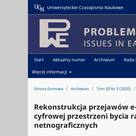
Uniwersyteckie Czasopisma Naukowe
Start
Aktualny numer
Archiwum
Rada
Więcej informacji
Strona domowa
/
Archiwum
/
Tom 50 Nr 3 (2020)
/
Rekonstrukcja przejawów e-
cyfrowej przestrzeni bycia 
netnograficznych