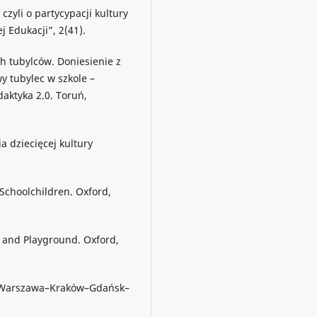
czyli o partycypacji kultury
j Edukacji”, 2(41).
h tubylców. Doniesienie z
y tubylec w szkole –
daktyka 2.0. Toruń,
a dziecięcej kultury
 Schoolchildren. Oxford,
t and Playground. Oxford,
aw–Warszawa–Kraków–Gdańsk–