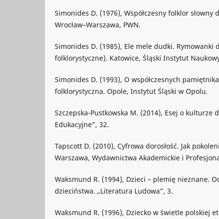
Simonides D. (1976), Współczesny folklor słowny dz
Wrocław–Warszawa, PWN.
Simonides D. (1985), Ele mele dudki. Rymowanki d
folklorystyczne). Katowice, Śląski Instytut Naukow
Simonides D. (1993), O współczesnych pamiętnika
folklorystyczna. Opole, Instytut Śląski w Opolu.
Szczepska-Pustkowska M. (2014), Esej o kulturze dz
Edukacyjne”, 32.
Tapscott D. (2010), Cyfrowa dorosłość. Jak pokolen
Warszawa, Wydawnictwa Akademickie i Profesjona
Waksmund R. (1994), Dzieci – plemię nieznane. Od 
dzieciństwa. „Literatura Ludowa”, 3.
Waksmund R. (1996), Dziecko w świetle polskiej etn