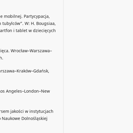
ze mobilnej. Partycypacja,
 tubylców”. W: H. Bougsiaa,
artfon i tablet w dziecięcych
ziecięca. Wrocław–Warszawa–
h.
–Warszawa–Kraków–Gdańsk,
. Los Angeles–London–New
rsem jakości w instytucjach
o Naukowe Dolnośląskiej