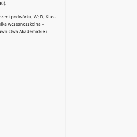
40).
trzeni podwórka. W: D. Klus-
gika wczesnoszkolna –
awnictwa Akademickie i