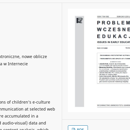
ktroniczne, nowe oblicze
a w Internecie
ns of children’s e-culture
ommunication at selected web
ere accumulated in a
d audio-visual) data and
e content analysis, which
PDF