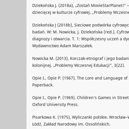
Dziekońska J. (2018a), „Zostań MovieStarPlanet!” – 
dziecięcej w kulturze cyfrowej. „Problemy Wczesne
Dziekońska J (2018b), Sieciowe podwórka cyfrowyc
badań. W: M. Nowicka, J. Dziekońska (red.), Cyfrow
diagnozy i otwarcia. T. 1: Współczesny uczeń a dy
Wydawnictwo Adam Marszałek.
Nowicka M. (2013), Korczak-etnograf i jego badani
kolonijnej. „Problemy Wczesnej Edukacji”, 3(22).
Opie I., Opie P. (1967), The Lore and Language of
Paperback.
Opie I., Opie P. (1969), Children’s Games in Stree
Oxford University Press.
Pisarkowa K. (1975), Wyliczanki polskie. Wrocł
Łódź, Zakład Narodowy im. Ossolińskich.