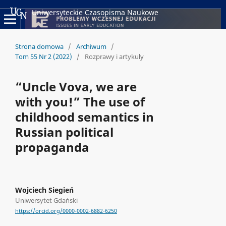
Uniwersyteckie Czasopisma Naukowe
Strona domowa
/
Archiwum
/
Tom 55 Nr 2 (2022)
/
Rozprawy i artykuły
“Uncle Vova, we are
with you!” The use of
childhood semantics in
Russian political
propaganda
Wojciech Siegień
Uniwersytet Gdański
https://orcid.org/0000-0002-6882-6250