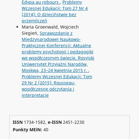
Edypa au rebours
,
Problemy
Wczesnej Edukacji: Tom 27 Nr 4
(2014): O dzieciństwie bez
przemilczeń
Maria Groenwald, Wojciech
Siegień,
Sprawozdanie z
Międzynarodowej Naukowo-
Praktycznej Konferencji: Aktualne
problemy psychologii i pedagogiki
we współczesnym świecie. Rosyjski
Uniwersytet Przyjaźni Narodów,
Moskwa, 23–24 kwietnia 2015 r.
,
Problemy Wczesnej Edukacji: Tom
29 Nr 2 (2015): Rousseau-
współczesne odczytania i
interpretacje
ISSN
1734-1582,
e-ISSN
2451-2230
Punkty MEiN:
40