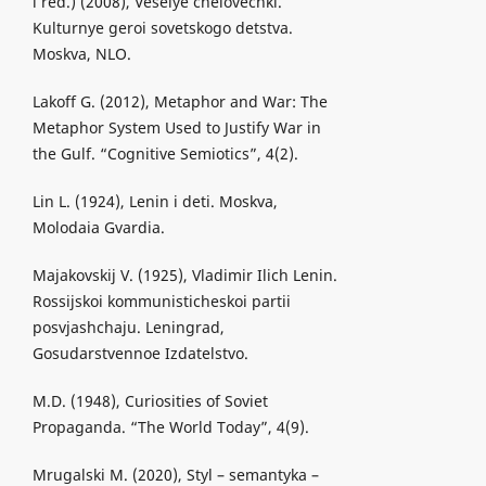
i red.) (2008), Veselye chelovechki.
Kulturnye geroi sovetskogo detstva.
Moskva, NLO.
Lakoff G. (2012), Metaphor and War: The
Metaphor System Used to Justify War in
the Gulf. “Cognitive Semiotics”, 4(2).
Lin L. (1924), Lenin i deti. Moskva,
Molodaia Gvardia.
Majakovskij V. (1925), Vladimir Ilich Lenin.
Rossijskoi kommunisticheskoi partii
posvjashchaju. Leningrad,
Gosudarstvennoe Izdatelstvo.
M.D. (1948), Curiosities of Soviet
Propaganda. “The World Today”, 4(9).
Mrugalski M. (2020), Styl – semantyka –