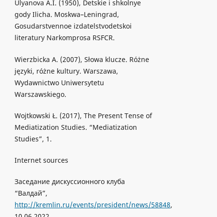
Ulyanova A.I. (1950), Detskie i shkolnye
gody Ilicha. Moskwa–Leningrad,
Gosudarstvennoe izdatelstvodetskoi
literatury Narkomprosa RSFCR.
Wierzbicka A. (2007), Słowa klucze. Różne
języki, różne kultury. Warszawa,
Wydawnictwo Uniwersytetu
Warszawskiego.
Wojtkowski Ł. (2017), The Present Tense of
Mediatization Studies. “Mediatization
Studies”, 1.
Internet sources
Заседание дискуссионного клуба
“Валдай”,
http://kremlin.ru/events/president/news/58848
,
10.06.2022.