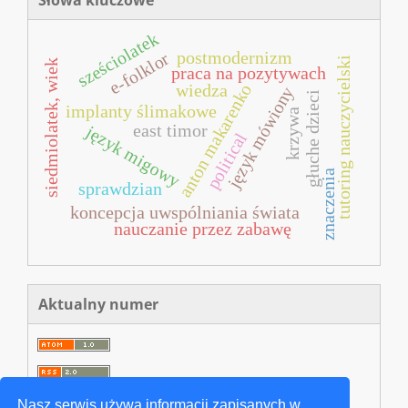
Słowa kluczowe
sześciolatek
postmodernizm
e-folklor
tutoring nauczycielski
siedmiolatek, wiek
praca na pozytywach
wiedza
anton makarenko
język mówiony
głuche dzieci
implanty ślimakowe
krzywa
east timor
język migowy
political
znaczenia
sprawdzian
koncepcja uwspólniania świata
nauczanie przez zabawę
Aktualny numer
Nasz serwis używa informacji zapisanych w