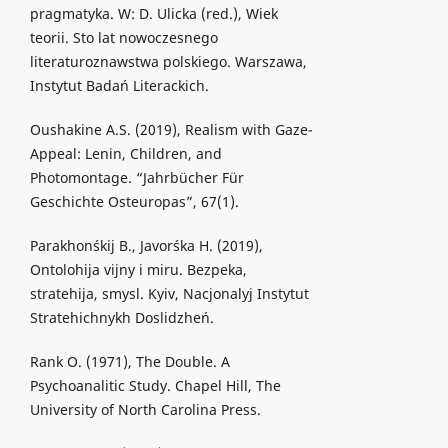
pragmatyka. W: D. Ulicka (red.), Wiek
teorii. Sto lat nowoczesnego
literaturoznawstwa polskiego. Warszawa,
Instytut Badań Literackich.
Oushakine A.S. (2019), Realism with Gaze-
Appeal: Lenin, Children, and
Photomontage. “Jahrbücher Für
Geschichte Osteuropas”, 67(1).
Parakhonśkij B., Javorśka H. (2019),
Ontolohija vijny i miru. Bezpeka,
stratehija, smysl. Kyiv, Nacjonalyj Instytut
Stratehichnykh Doslidzheń.
Rank O. (1971), The Double. A
Psychoanalitic Study. Chapel Hill, The
University of North Carolina Press.