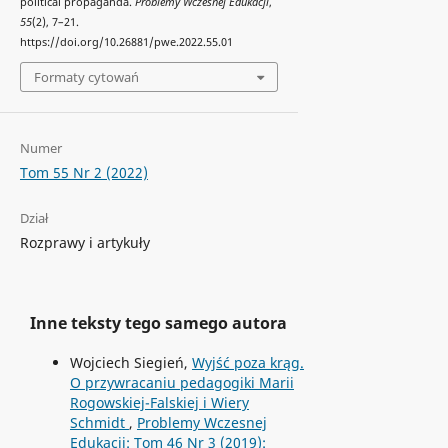
political propaganda.
Problemy Wczesnej Edukacji
,
55
(2), 7–21.
https://doi.org/10.26881/pwe.2022.55.01
Formaty cytowań
Numer
Tom 55 Nr 2 (2022)
Dział
Rozprawy i artykuły
Inne teksty tego samego autora
Wojciech Siegień,
Wyjść poza krąg.
O przywracaniu pedagogiki Marii
Rogowskiej-Falskiej i Wiery
Schmidt
,
Problemy Wczesnej
Edukacji: Tom 46 Nr 3 (2019):