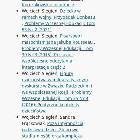
Korczakowskie inspiracje
Wojciech Siegień,
Dziecko w
ramach wojny. Przypadek Donbasu
,
Problemy Wczesnej Edukacji: Tom
53 Nr 2 (2021)
Wojciech Siegień,
Pisarstwo i
masochizm Jana Jakuba Rousseau
,
Problemy Wczesnej Edukacji: Tom
30 Nr 3 (2015): Rosseau-
wspólczesne odczytania i
interpretacje część 2
Wojciech Siegień,
Figury
dzieciństwa w militarystycznym
dyskursie w Związku Radzieckim i
we współczesnej Rosji
,
Problemy
Wczesnej Edukacji: Tom 35 Nr 4
(2016): Polityczne konteksty
dzieciństwa
Wojciech Siegień, Sandra
Frąckowiak,
Poza intymnością
rodziców i dzieci. Zbiorowe
studium osób oraz kompleks