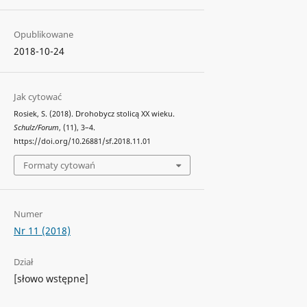
Opublikowane
2018-10-24
Jak cytować
Rosiek, S. (2018). Drohobycz stolicą XX wieku.
Schulz/Forum
, (11), 3–4.
https://doi.org/10.26881/sf.2018.11.01
Formaty cytowań
Numer
Nr 11 (2018)
Dział
[słowo wstępne]