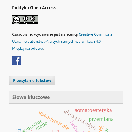
Polityka Open Access
Czasopismo wydawane jest na licencji
Creative Commons
Uznanie autorstwa-Na tych samych warunkach 4.0
Międzynarodowe
.
Przesyłanie tekstów
Słowa kluczowe
somatoestetyka
ulica krokodyli
upamiętnienie
przemiana
sobowtór
lwów
mapa