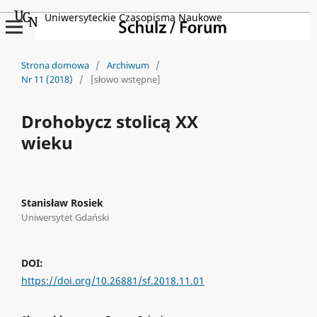
Uniwersyteckie Czasopisma Naukowe
Strona domowa
/
Archiwum
/
Nr 11 (2018)
/
[słowo wstępne]
Drohobycz stolicą XX
wieku
Stanisław Rosiek
Uniwersytet Gdański
DOI:
https://doi.org/10.26881/sf.2018.11.01