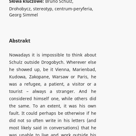
Słowa kluczowe:
Bruno Schulz,
Drohobycz, stereotyp, centrum-peryferia,
Georg Simmel
Abstrakt
Nowadays it is impossible to think about
Schulz outside Drogobych. Wherever else
he showed up, be it Vienna, Marienbad,
Kudowa, Zakopane, Warsaw or Paris, he
was a refugee, a patient, a visitor or a
tourist – always a stranger. And he
considered himself one, while others did
the same. To an extent, it was his own
fault. It could perhaps be otherwise if he
did not so often write in his letters (and
most likely said in conversations) that he
was unable to live and work outside his