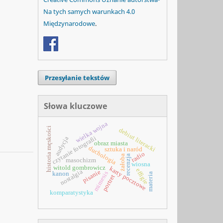
Na tych samych warunkach 4.0
Międzynarodowe
.
Przesyłanie tekstów
Słowa kluczowe
wielka wojna
historia męskości
debiut literacki
czytanie fotografii
audycja
obraz miasta
duchologia
sztuka i naród
radio
recenzja
żałoba
masochizm
wiosna
witold gombrowicz
karty pocztowe
effigie
nostalgia
pisanie
mimesis
kanon
materia
portret
komparatystyka