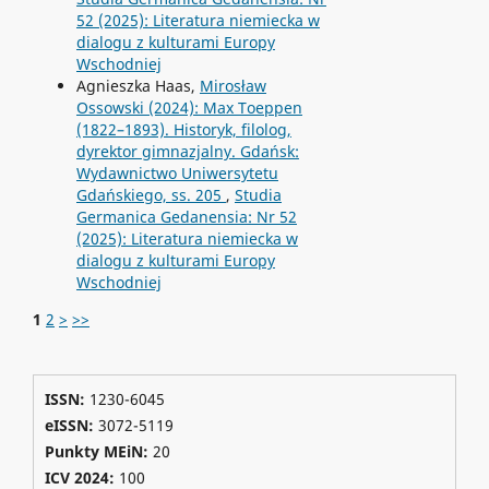
52 (2025): Literatura niemiecka w
dialogu z kulturami Europy
Wschodniej
Agnieszka Haas,
Mirosław
Ossowski (2024): Max Toeppen
(1822–1893). Historyk, filolog,
dyrektor gimnazjalny. Gdańsk:
Wydawnictwo Uniwersytetu
Gdańskiego, ss. 205
,
Studia
Germanica Gedanensia: Nr 52
(2025): Literatura niemiecka w
dialogu z kulturami Europy
Wschodniej
1
2
>
>>
ISSN:
1230-6045
eISSN:
3072-5119
Punkty MEiN:
20
ICV 2024
:
100