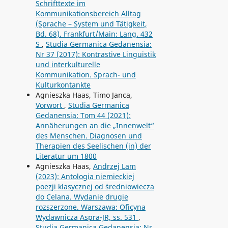
Schrifttexte im
Kommunikationsbereich Alltag
(Sprache – System und Tätigkeit,
Bd. 68). Frankfurt/Main: Lang. 432
S
,
Studia Germanica Gedanensia:
Nr 37 (2017): Kontrastive Linguistik
und interkulturelle
Kommunikation. Sprach- und
Kulturkontankte
Agnieszka Haas, Timo Janca,
Vorwort
,
Studia Germanica
Gedanensia: Tom 44 (2021):
Annäherungen an die „Innenwelt“
des Menschen. Diagnosen und
Therapien des Seelischen (in) der
Literatur um 1800
Agnieszka Haas,
Andrzej Lam
(2023): Antologia niemieckiej
poezji klasycznej od średniowiecza
do Celana. Wydanie drugie
rozszerzone. Warszawa: Oficyna
Wydawnicza Aspra-JR, ss. 531
,
Studia Germanica Gedanensia: Nr