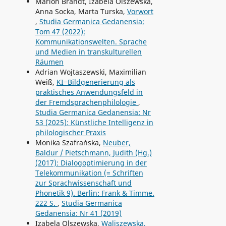
Marion Brandt, Izabela Olszewska,
Anna Socka, Marta Turska,
Vorwort
,
Studia Germanica Gedanensia:
Tom 47 (2022):
Kommunikationswelten. Sprache
und Medien in transkulturellen
Räumen
Adrian Wojtaszewski, Maximilian
Weiß,
KI‒Bildgenerierung als
praktisches Anwendungsfeld in
der Fremdsprachenphilologie
,
Studia Germanica Gedanensia: Nr
53 (2025): Künstliche Intelligenz in
philologischer Praxis
Monika Szafrańska,
Neuber,
Baldur / Pietschmann, Judith (Hg.)
(2017): Dialogoptimierung in der
Telekommunikation (= Schriften
zur Sprachwissenschaft und
Phonetik 9). Berlin: Frank & Timme.
222 S.
,
Studia Germanica
Gedanensia: Nr 41 (2019)
Izabela Olszewska,
Waliszewska,