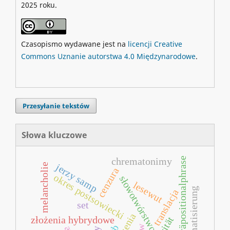
2025 roku.
Czasopismo wydawane jest na
licencji Creative
Commons Uznanie autorstwa 4.0 Międzynarodowe
.
Przesyłanie tekstów
Słowa kluczowe
präpositionalphrase
chrematonimy
melancholie
jerzy samp
cenzura
okres postsowiecki
słowotwórstwo
lesewut
idiomatisierung
translacja
set
złożenia hybrydowe