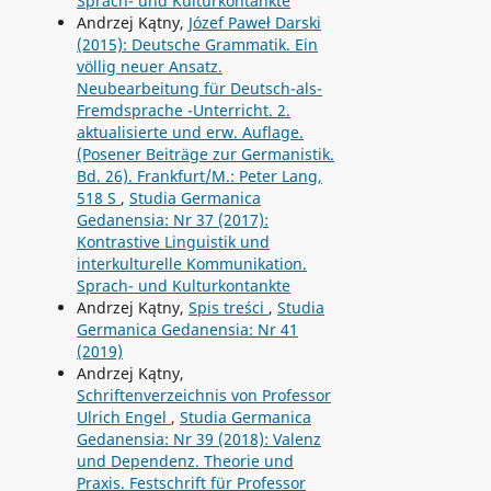
Sprach- und Kulturkontankte
Andrzej Kątny,
Józef Paweł Darski
(2015): Deutsche Grammatik. Ein
völlig neuer Ansatz.
Neubearbeitung für Deutsch-als-
Fremdsprache -Unterricht. 2.
aktualisierte und erw. Auflage.
(Posener Beiträge zur Germanistik.
Bd. 26). Frankfurt/M.: Peter Lang,
518 S
,
Studia Germanica
Gedanensia: Nr 37 (2017):
Kontrastive Linguistik und
interkulturelle Kommunikation.
Sprach- und Kulturkontankte
Andrzej Kątny,
Spis treści
,
Studia
Germanica Gedanensia: Nr 41
(2019)
Andrzej Kątny,
Schriftenverzeichnis von Professor
Ulrich Engel
,
Studia Germanica
Gedanensia: Nr 39 (2018): Valenz
und Dependenz. Theorie und
Praxis. Festschrift für Professor