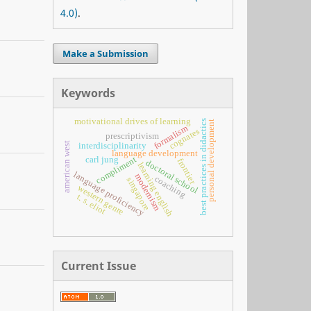
4.0)
.
Make a Submission
Keywords
motivational drives of learning
best practices in didactics
personal development
formalism
cognates
prescriptivism
american west
interdisciplinarity
language development
compliment
carl jung
frontier
doctoral school
learning english
language proficiency
modernism
coaching
singapore
western genre
t. s. eliot
Current Issue