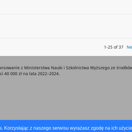
1-25 of 37
Ne
nansowanie z Ministerstwa Nauki i Szkolnictwa Wyższego ze środ
 40 000 zł na lata 2022–2024.
s. Korzystając z naszego serwisu wyrażasz zgodę na ich użycie