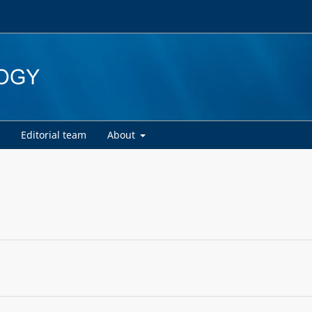
d
Editorial team
About