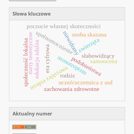
Słowa kluczowe
poczucie własnej skuteczności
upełnomocnienie
niewidomy
osoba skazana
nurty teoretyczne
zwierzęta
społeczność lokalna
edukacja zdalna
era cyfrowa
słabowidzący
monotropizm
podobieństwa
samoocena
terapia zajęciowa
rodzic
uczeń/uczennica z asd
zachowania zdrowotne
Aktualny numer