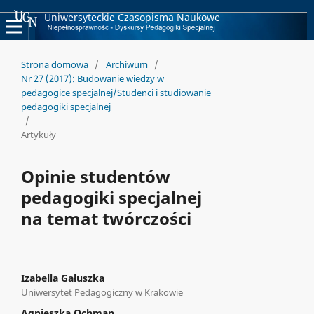
Uniwersyteckie Czasopisma Naukowe
Strona domowa
/
Archiwum
/
Nr 27 (2017): Budowanie wiedzy w
pedagogice specjalnej/Studenci i studiowanie
pedagogiki specjalnej
/
Artykuły
Opinie studentów
pedagogiki specjalnej
na temat twórczości
Izabella Gałuszka
Uniwersytet Pedagogiczny w Krakowie
Agnieszka Ochman