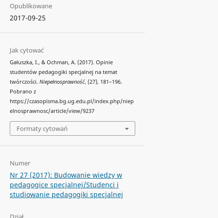
Opublikowane
2017-09-25
Jak cytować
Gałuszka, I., & Ochman, A. (2017). Opinie
studentów pedagogiki specjalnej na temat
twórczości.
Niepełnosprawność
, (27), 181–196.
Pobrano z
https://czasopisma.bg.ug.edu.pl/index.php/niep
elnosprawnosc/article/view/9237
Formaty cytowań
Numer
Nr 27 (2017): Budowanie wiedzy w
pedagogice specjalnej/Studenci i
studiowanie pedagogiki specjalnej
Dział