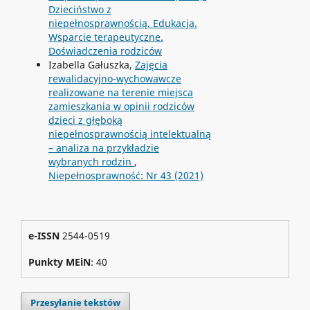
Dzieciństwo z
niepełnosprawnością. Edukacja.
Wsparcie terapeutyczne.
Doświadczenia rodziców
Izabella Gałuszka,
Zajęcia
rewalidacyjno-wychowawcze
realizowane na terenie miejsca
zamieszkania w opinii rodziców
dzieci z głęboką
niepełnosprawnością intelektualną
– analiza na przykładzie
wybranych rodzin
,
Niepełnosprawność: Nr 43 (2021)
e-ISSN
2544-0519
Punkty MEiN
: 40
Przesyłanie tekstów