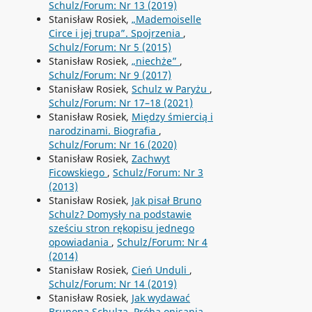
Schulz/Forum: Nr 13 (2019)
Stanisław Rosiek,
„Mademoiselle
Circe i jej trupa”. Spojrzenia
,
Schulz/Forum: Nr 5 (2015)
Stanisław Rosiek,
„niechże”
,
Schulz/Forum: Nr 9 (2017)
Stanisław Rosiek,
Schulz w Paryżu
,
Schulz/Forum: Nr 17–18 (2021)
Stanisław Rosiek,
Między śmiercią i
narodzinami. Biografia
,
Schulz/Forum: Nr 16 (2020)
Stanisław Rosiek,
Zachwyt
Ficowskiego
,
Schulz/Forum: Nr 3
(2013)
Stanisław Rosiek,
Jak pisał Bruno
Schulz? Domysły na podstawie
sześciu stron rękopisu jednego
opowiadania
,
Schulz/Forum: Nr 4
(2014)
Stanisław Rosiek,
Cień Unduli
,
Schulz/Forum: Nr 14 (2019)
Stanisław Rosiek,
Jak wydawać
Brunona Schulza. Próba opisania