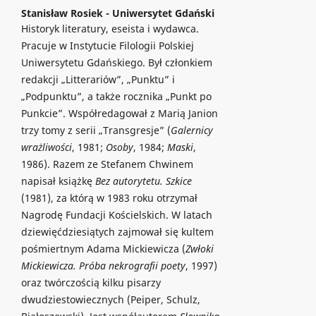
Stanisław Rosiek -
Uniwersytet Gdański
Historyk literatury, eseista i wydawca.
Pracuje w Instytucie Filologii Polskiej
Uniwersytetu Gdańskiego. Był członkiem
redakcji „Litterariów”, „Punktu” i
„Podpunktu”, a także rocznika „Punkt po
Punkcie”. Współredagował z Marią Janion
trzy tomy z serii „Transgresje” (
Galernicy
wrażliwości
, 1981;
Osoby
, 1984;
Maski
,
1986). Razem ze Stefanem Chwinem
napisał książkę
Bez autorytetu. Szkice
(1981), za którą w 1983 roku otrzymał
Nagrodę Fundacji Kościelskich. W latach
dziewięćdziesiątych zajmował się kultem
pośmiertnym Adama Mickiewicza (
Zwłoki
Mickiewicza. Próba nekrografii poety
, 1997)
oraz twórczością kilku pisarzy
dwudziestowiecznych (Peiper, Schulz,