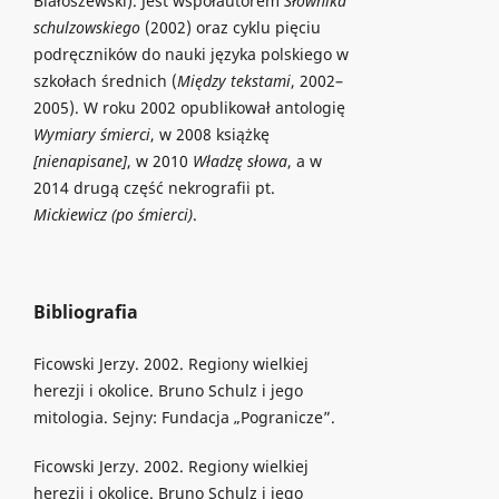
Białoszewski). Jest współautorem
Słownika
schulzowskiego
(2002) oraz cyklu pięciu
podręczników do nauki języka polskiego w
szkołach średnich (
Między tekstami
, 2002–
2005). W roku 2002 opublikował antologię
Wymiary śmierci
, w 2008 książkę
[nienapisane]
, w 2010
Władzę słowa
, a w
2014 drugą część nekrografii pt.
Mickiewicz (po śmierci)
.
Bibliografia
Ficowski Jerzy. 2002. Regiony wielkiej
herezji i okolice. Bruno Schulz i jego
mitologia. Sejny: Fundacja „Pogranicze”.
Ficowski Jerzy. 2002. Regiony wielkiej
herezji i okolice. Bruno Schulz i jego