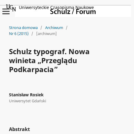
Uniwersyteckie Czasopisma Naukowe
Strona domowa
/
Archiwum
/
Nr 6 (2015)
/
[archiwum]
Schulz typograf. Nowa
winieta „Przeglądu
Podkarpacia”
Stanisław Rosiek
Uniwersytet Gdański
Abstrakt