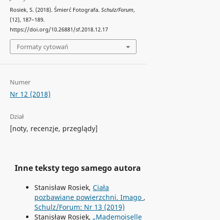
Rosiek, S. (2018). Śmierć Fotografa.
Schulz/Forum
,
(12), 187–189.
https://doi.org/10.26881/sf.2018.12.17
Formaty cytowań
Numer
Nr 12 (2018)
Dział
[noty, recenzje, przeglądy]
Inne teksty tego samego autora
Stanisław Rosiek,
Ciała
pozbawiane powierzchni. Imago
,
Schulz/Forum: Nr 13 (2019)
Stanisław Rosiek,
„Mademoiselle