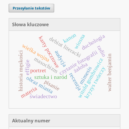
Przesyłanie tekstów
Słowa kluczowe
kanon
duchologia
wiosna
karty pocztowe
debiut literacki
wielka wojna
radio
audycja
czytanie fotografii
historia męskości
walter benjamin
masochizm
witold gombrowicz
effigie
żałoba
mimesis
kryzys twórczy
portret
recenzja
sztuka i naród
obraz miasta
pisanie
materia
świadectwo
Aktualny numer