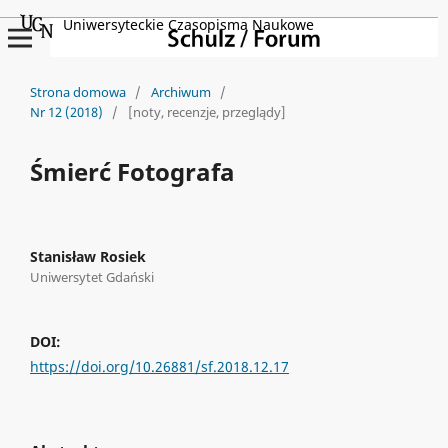
Uniwersyteckie Czasopisma Naukowe
Strona domowa
/
Archiwum
/
Nr 12 (2018)
/
[noty, recenzje, przeglądy]
Śmierć Fotografa
Stanisław Rosiek
Uniwersytet Gdański
DOI:
https://doi.org/10.26881/sf.2018.12.17