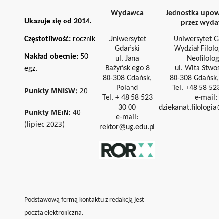
Wydawca
Jednostka upo
Ukazuje się od 2014.
przez wyd
Częstotliwość:
rocznik
Uniwersytet
Uniwersytet G
Gdański
Wydział Filolo
Nakład obecnie:
50
ul. Jana
Neofilolog
Bażyńskiego 8
ul. Wita Stwo
egz.
80-308 Gdańsk,
80-308 Gdańsk,
Poland
Tel. +48 58 52
Punkty MNiSW:
20
Tel. + 48 58 523
e-mail:
30 00
dziekanat.filologi
Punkty MEiN:
40
e-mail:
(lipiec 2023)
rektor@ug.edu.pl
Podstawową formą kontaktu z redakcją jest
poczta elektroniczna.