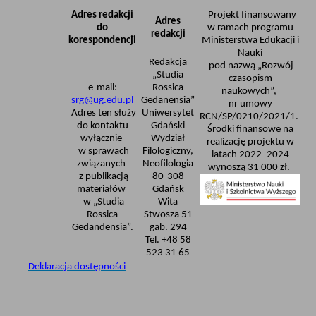
Adres redakcji
Projekt finansowany
Adres
do
w ramach programu
redakcji
korespondencji
Ministerstwa Edukacji i
Nauki
Redakcja
pod nazwą „Rozwój
„Studia
czasopism
e-mail:
Rossica
naukowych”,
srg@ug.edu.pl
Gedanensia”
nr umowy
Adres ten służy
Uniwersytet
RCN/SP/0210/2021/1.
do kontaktu
Gdański
Środki finansowe na
wyłącznie
Wydział
realizację projektu w
w sprawach
Filologiczny,
latach 2022–2024
związanych
Neofilologia
wynoszą 31 000 zł.
z publikacją
80-308
materiałów
Gdańsk
w „Studia
Wita
Rossica
Stwosza 51
Gedandensia”.
gab. 294
Tel. +48 58
523 31 65
Deklaracja dostępności