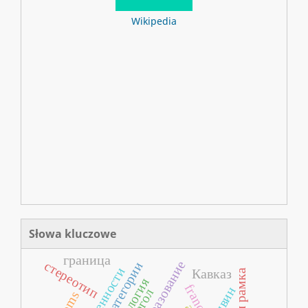
Wikipedia
Słowa kluczowe
граница
стереотип
Кавказ
ливин
глагол