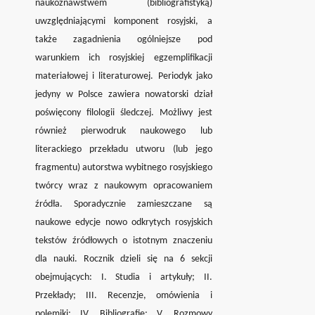
naukoznawstwem (bibliografistyką)
uwzględniającymi komponent rosyjski, a
także zagadnienia ogólniejsze pod
warunkiem ich rosyjskiej egzemplifikacji
materiałowej i literaturowej. Periodyk jako
jedyny w Polsce zawiera nowatorski dział
poświęcony filologii śledczej. Możliwy jest
również pierwodruk naukowego lub
literackiego przekładu utworu (lub jego
fragmentu) autorstwa wybitnego rosyjskiego
twórcy wraz z naukowym opracowaniem
źródła. Sporadycznie zamieszczane są
naukowe edycje nowo odkrytych rosyjskich
tekstów źródłowych o istotnym znaczeniu
dla nauki. Rocznik dzieli się na 6 sekcji
obejmujących: I. Studia i artykuły; II.
Przekłady; III. Recenzje, omówienia i
polemiki; IV. Bibliografie; V. Rozmowy