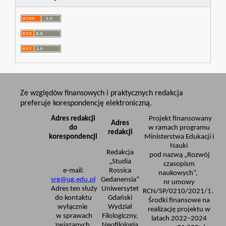
Ze względów finansowych i praktycznych redakcja
preferuje korespondencję elektroniczną.
Adres redakcji
Projekt finansowany
Adres
do
w ramach programu
redakcji
korespondencji
Ministerstwa Edukacji i
Nauki
Redakcja
pod nazwą „Rozwój
„Studia
czasopism
e-mail:
Rossica
naukowych”,
srg@ug.edu.pl
Gedanensia”
nr umowy
Adres ten służy
Uniwersytet
RCN/SP/0210/2021/1.
do kontaktu
Gdański
Środki finansowe na
wyłącznie
Wydział
realizację projektu w
w sprawach
Filologiczny,
latach 2022–2024
związanych
Neofilologia