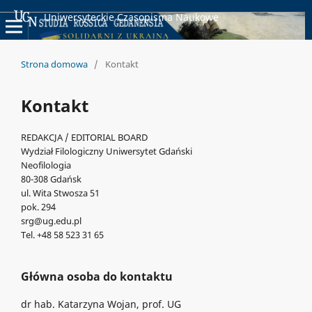
Uniwersyteckie Czasopisma Naukowe
Strona domowa
/
Kontakt
Kontakt
REDAKCJA / EDITORIAL BOARD
Wydział Filologiczny Uniwersytet Gdański
Neofilologia
80-308 Gdańsk
ul. Wita Stwosza 51
pok. 294
srg@ug.edu.pl
Tel. +48 58 523 31 65
Główna osoba do kontaktu
dr hab. Katarzyna Wojan, prof. UG