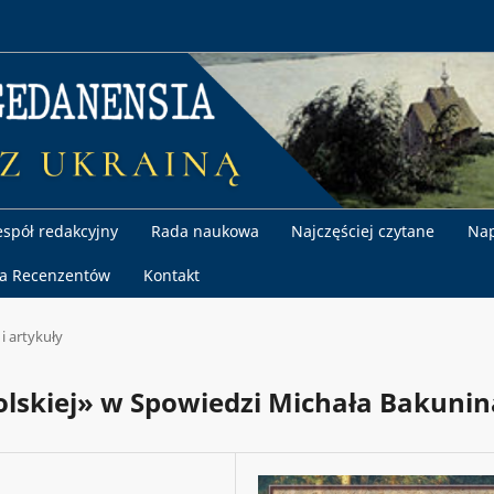
espół redakcyjny
Rada naukowa
Najczęściej czytane
Nap
la Recenzentów
Kontakt
 i artykuły
olskiej» w Spowiedzi Michała Bakunin