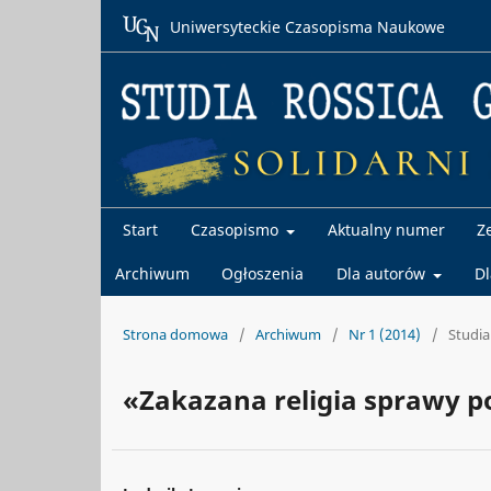
Uniwersyteckie Czasopisma Naukowe
Start
Czasopismo
Aktualny numer
Z
Archiwum
Ogłoszenia
Dla autorów
D
Strona domowa
/
Archiwum
/
Nr 1 (2014)
/
Studia
«Zakazana religia sprawy p