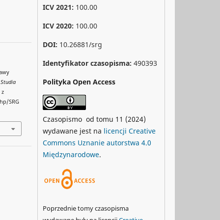
ICV 2021:
100.00
ICV 2020:
100.00
DOI:
10.26881/srg
Identyfikator czasopisma:
490393
rawy
Polityka Open Access
.
Studia
 z
php/SRG
Czasopismo od tomu 11 (2024)
wydawane jest na
licencji Creative
Commons Uznanie autorstwa 4.0
Międzynarodowe
.
Poprzednie tomy czasopisma
wydawane były na licencji
Creative