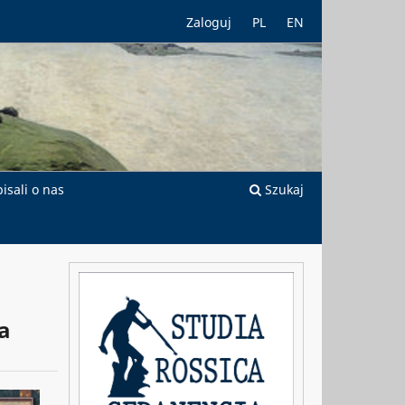
Zaloguj
PL
EN
isali o nas
Szukaj
a