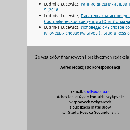
Ludmiła Łucewicz,
Ранние дневники Льва Т
5 (2018)
Ludmiła Łucewicz,
Писательская исповедь 
биографической концепции Ю.м. Лотман
Ludmiła Łucewicz,
Исповедь: смысловое с
ключевых словах культуры)
,
Studia Rossic
Ze względów finansowych i praktycznych redakcja 
Adres redakcji do korespondencji
e-mail:
srg@ug.edu.pl
Adres ten służy do kontaktu wyłącznie
w sprawach związanych
z publikacją materiałów
w „Studia Rossica Gedandensia”.