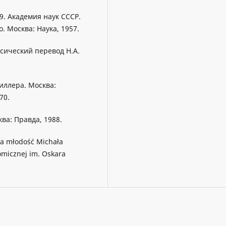
9. Академия наук СССР.
. Москва: Наука, 1957.
ссический перевод Н.А.
иллера. Москва:
70.
ва: Правда, 1988.
zna młodość Michała
micznej im. Oskara