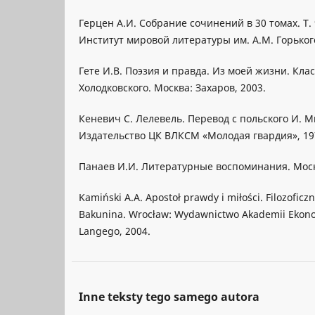
Герцен А.И. Собрание сочинений в 30 томаx. T. 
Институт мировой литературы им. А.М. Горького
Гете И.В. Поэзия и правда. Из моей жизни. Кла
Холодковского. Москва: Захаров, 2003.
Кеневич С. Лелевель. Перевод с польского И. М
Издательство ЦК ВЛКСМ «Молодая гвардия», 19
Панаев И.И. Литературные воспоминания. Моск
Kamiński A.A. Apostoł prawdy i miłości. Filozofic
Bakunina. Wrocław: Wydawnictwo Akademii Ekono
Langego, 2004.
Inne teksty tego samego autora