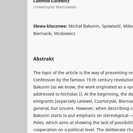
Ludmiła Łucewicz
Uniwersytet Warszawski
Słowa kluczowe:
Michał Bakunin, Spowiedź, Mikoła
Biernacki, Mickiewicz
Abstrakt
The topic of the article is the way of presenting r
Confession by the famous 19-th century revolutio
Bakunin (as we know, the work originated as a «po
addressed to Nicholas I). At the beginning, the de
emigrants (especially Lelewel, Czartoryski, Biernac
general, but sincere. However, when describing c
Bakunin starts to put emphasis on stereotypical 
Poles, which aims at showing the lack of possibilit
cooperation on a political level. The deliberate ch