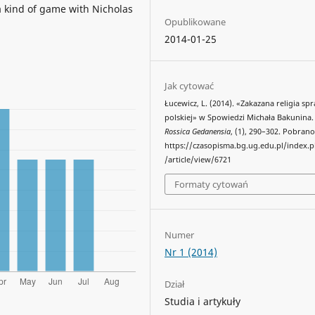
a kind of game with Nicholas
Opublikowane
2014-01-25
Jak cytować
Łucewicz, L. (2014). «Zakazana religia sp
polskiej» w Spowiedzi Michała Bakunina
Rossica Gedanensia
, (1), 290–302. Pobrano
https://czasopisma.bg.ug.edu.pl/index.
/article/view/6721
Formaty cytowań
Numer
Nr 1 (2014)
Dział
Studia i artykuły