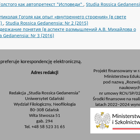
олстого как автопретекст "Исповеди"
,
Studia Rossica Gedanensi
Николая Гоголя как опыт «внутреннего строения» (в свете
а)
,
Studia Rossica Gedanensia: Nr 2 (2015)
одержание понятия (в аспекте размышлений A.В. Mихайлова о
a Gedanensia: Nr 3 (2016)
preferuje korespondencję elektroniczną.
Projekt finansowany w 
Adres redakcji
Ministerstwa Eduka
pod nazwą „Rozwój
naukowych
Redakcja „Studia Rossica Gedanensia”
nr umowy RCN/SP/0
Uniwersytet Gdański
Środki finansowe na real
Wydział Filologiczny, Neofilologia
latach 2022–2024 wyno
80-308 Gdańsk
Wita Stwosza 51
gab. 294
Tel. +48 58 523 31 65