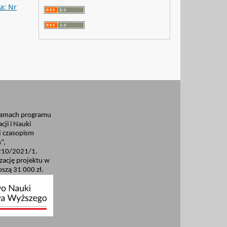
a: Nr
ramach programu
cji i Nauki
 czasopism
”,
210/2021/1.
izację projektu w
szą 31 000 zł.