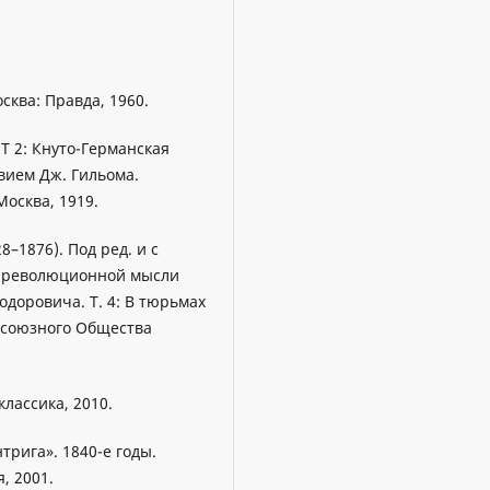
ква: Правда, 1960.
T 2: Кнуто-Германская
вием Дж. Гильома.
Москва, 1919.
–1876). Под ред. и с
и революционной мысли
одоровича. Т. 4: В тюрьмах
сесоюзного Общества
классика, 2010.
трига». 1840-е годы.
, 2001.