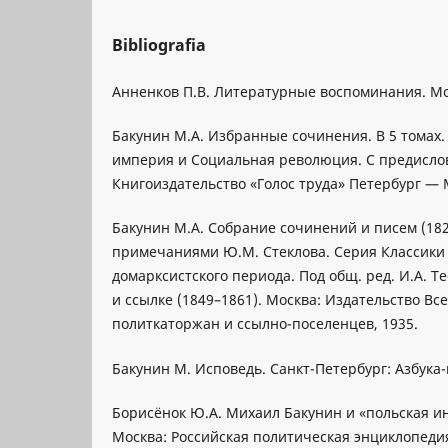
Bibliografia
Анненков П.В. Литературные воспоминания. Мос
Бакунин М.А. Избранные сочинения. B 5 томах. 
империя и Социальная революция. С предисло
Книгоиздательство «Голос труда» Петербург — 
Бакунин М.А. Собрание сочинений и писем (1828
примечаниями Ю.М. Стеклова. Серия Классик
домарксистского периода. Под общ. ред. И.А. Те
и ссылке (1849–1861). Москва: Издательство В
политкаторжан и ссылно-поселенцев, 1935.
Бакунин М. Исповедь. Санкт-Петербург: Азбука-
Борисёнок Ю.А. Михаил Бакунин и «польская ин
Москва: Российская политическая энциклопедия