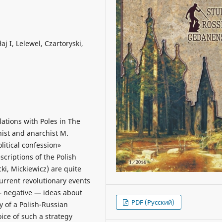
j I, Lelewel, Czartoryski,
elations with Poles in The
nist and anarchist M.
litical confession»
scriptions of the Polish
ki, Mickiewicz) are quite
urrent revolutionary events
— negative — ideas about
PDF (Русский)
y of a Polish-Russian
oice of such a strategy