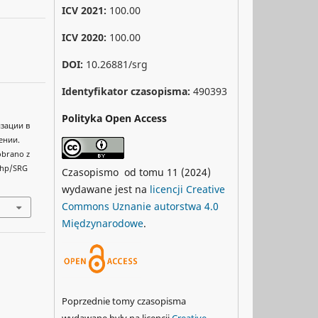
ICV 2021:
100.00
ICV 2020:
100.00
DOI:
10.26881/srg
Identyfikator czasopisma:
490393
Polityka Open Access
изации в
ении.
Pobrano z
php/SRG
Czasopismo od tomu 11 (2024)
wydawane jest na
licencji Creative
Commons Uznanie autorstwa 4.0
Międzynarodowe
.
Poprzednie tomy czasopisma
wydawane były na licencji
Creative