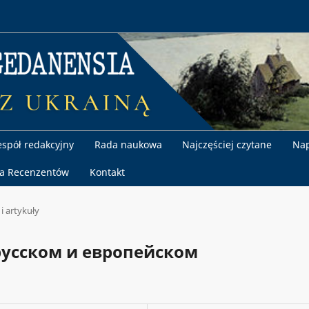
espół redakcyjny
Rada naukowa
Najczęściej czytane
Nap
la Recenzentów
Kontakt
 i artykuły
русском и европейском