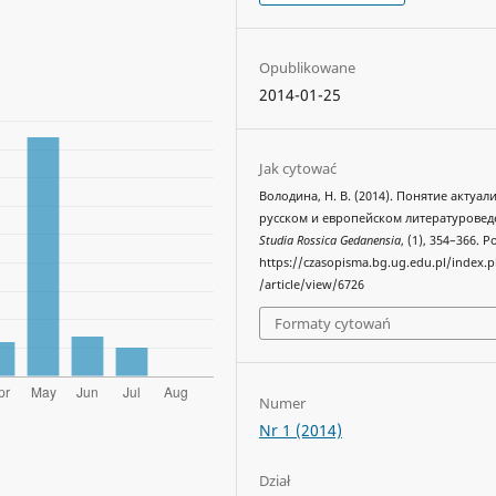
Opublikowane
2014-01-25
Jak cytować
Володина, Н. В. (2014). Понятие актуал
русском и европейском литературовед
Studia Rossica Gedanensia
, (1), 354–366. 
https://czasopisma.bg.ug.edu.pl/index.
/article/view/6726
Formaty cytowań
Numer
Nr 1 (2014)
Dział