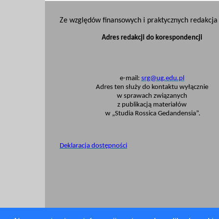
Ze względów finansowych i praktycznych redakcja 
Adres redakcji do korespondencji
e-mail:
srg@ug.edu.pl
Adres ten służy do kontaktu wyłącznie
w sprawach związanych
z publikacją materiałów
w „Studia Rossica Gedandensia”.
Deklaracja dostępności