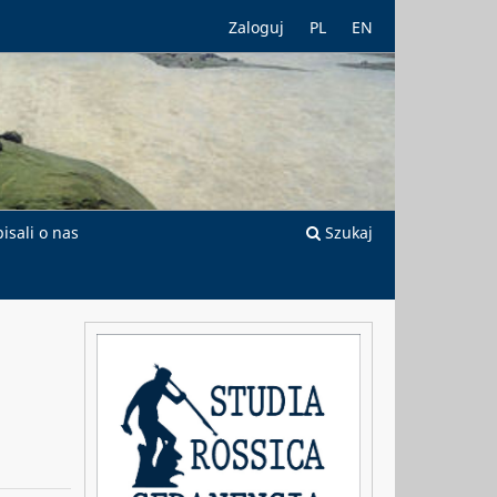
Zaloguj
PL
EN
isali o nas
Szukaj