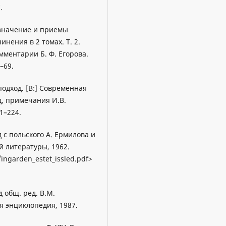
.
 значение и приемы
инения в 2 томах. Т. 2.
мментарии Б. Ф. Егорова.
–69.
одход. [В:] Современная
д, примечания И.В.
1–224.
 с польского А. Ермилова и
й литературы, 1962.
/ingarden_estet_issled.pdf>
 общ. ред. В.М.
я энциклопедия, 1987.