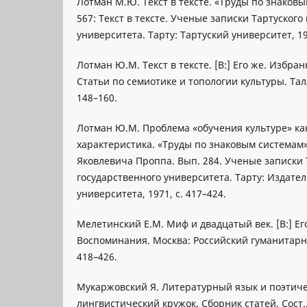
Лотман М.Ю. Текст в тексте. «Труды по знаковым
567: Текст в тексте. Ученые записки Тартуского
университета. Тарту: Тартуский университет, 198
Лотман Ю.М. Текст в тексте. [B:] Его же. Избранн
Статьи по семиотике и топологии культуры. Талл
148–160.
Лотман Ю.М. Проблема «обучения культуре» ка
характеристика. «Труды по знаковым системам»
Яковлевича Проппа. Вып. 284. Ученые записки 
гоcударственного университета. Тарту: Издател
университета, 1971, c. 417–424.
Мелетинский Е.М. Миф и двадцатый век. [В:] Ег
Воспоминания. Москва: Российский гуманитарны
418–426.
Мукаржовский Я. Литературный язык и поэтиче
лингвистический кружок. Сборник статей. Сост.,