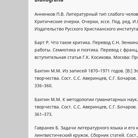
Анненков П.В. Литературный тип слабого человек
Критические очерки. Очерки, эссе. Под. ред. И.
Издательство Русского Христианского института, 
Барт Р. Что такое критика. Перевод С.Н. Зенкин
работы. Семиотика и поэтика. Перевод с франц.
вступительная статья Г.К. Косикова. Москва: Про
Бахтин М.М. Из записей 1870–1971 годов. [B:] Э
творчества. Сост. С.С. Аверинцев, С.Г. Бочаров. 
336–360.
Бахтин М.М. К методологии гуманитарных наук. 
творчества. Сост. С.С. Аверинцев, С.Г. Бочаров. 
361–373.
Гавранек Б. Задачи литературного языка и его к
лингвистический кружок. Сборник статей. Сост.,