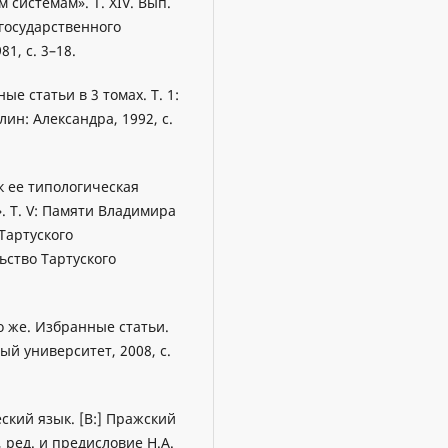
 системам». T. XIV. Вып.
 гоcударственного
1, c. 3–18.
ые статьи в 3 томах. T. 1:
ин: Александра, 1992, с.
к ее типологическая
. T. V: Памяти Владимира
Тартуского
ьство Тартуского
о же. Избранные статьи.
й университет, 2008, c.
ский язык. [В:] Пражский
 ред. и предисловие Н.А.