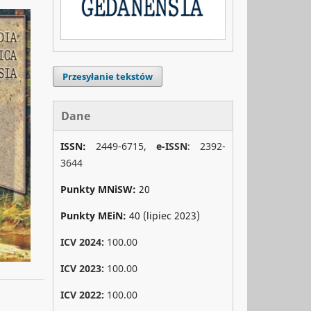
Przesyłanie tekstów
Dane
ISSN:
2449-6715,
e-ISSN
: 2392-
3644
Punkty MNiSW:
20
Punkty MEiN:
40 (lipiec 2023)
ICV 2024:
100.00
ICV 2023:
100.00
ICV 2022:
100.00