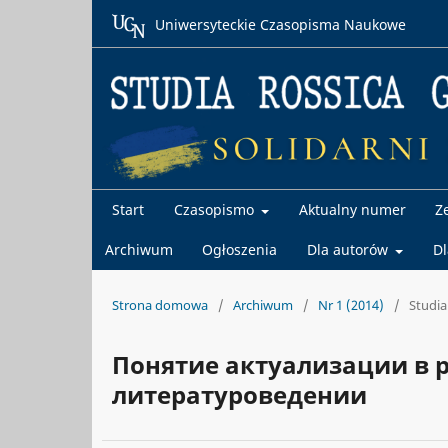
Uniwersyteckie Czasopisma Naukowe
Start
Czasopismo
Aktualny numer
Z
Archiwum
Ogłoszenia
Dla autorów
D
Strona domowa
/
Archiwum
/
Nr 1 (2014)
/
Studia
Понятие актуализации в 
литературоведении