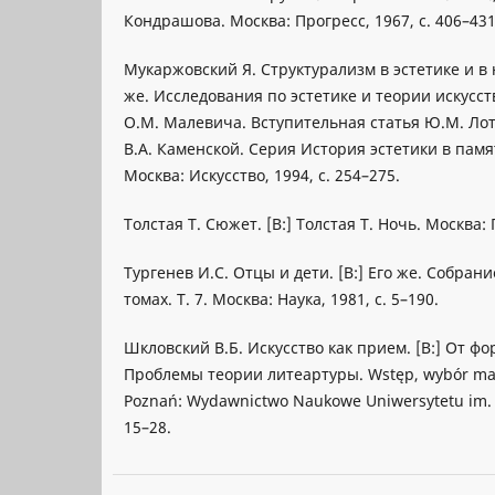
Кондрашова. Москва: Прогресс, 1967, с. 406–431
Мукаржовский Я. Структурализм в эстетике и в н
же. Исследования по эстетике и теории искусст
О.М. Малевича. Вступительная статья Ю.М. Ло
В.А. Каменской. Серия История эстетики в памя
Москва: Искусство, 1994, с. 254–275.
Толстая Т. Сюжет. [В:] Толстая Т. Ночь. Москва: 
Тургенев И.С. Отцы и дети. [В:] Его же. Собран
томах. Т. 7. Москва: Наука, 1981, с. 5–190.
Шкловский В.Б. Искусство как прием. [В:] От ф
Проблемы теории литеартуры. Wstęp, wybór mat
Poznań: Wydawnictwo Naukowe Uniwersytetu im. 
15–28.