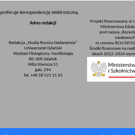
preferuje korespondencję elektroniczną.
Projekt finansowany w 
Adres redakcji
Ministerstwa Eduka
pod nazwą „Rozwój
naukowych
Redakcja „Studia Rossica Gedanensia”
nr umowy RCN/SP/0
Uniwersytet Gdański
Środki finansowe na real
Wydział Filologiczny, Neofilologia
latach 2022–2024 wyno
80-308 Gdańsk
Wita Stwosza 51
gab. 294
Tel. +48 58 523 31 65