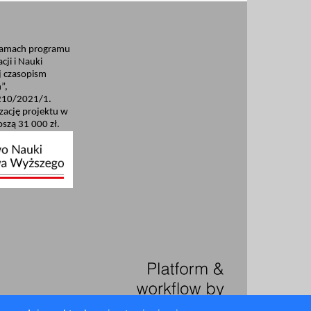
ramach programu
cji i Nauki
 czasopism
”,
210/2021/1.
izację projektu w
szą 31 000 zł.