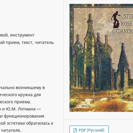
овой, инструмент
й прием, текст, читатель
ачально возникшему в
ического кружка для
еского приема.
а и Ю.М. Лотмана —
 и функционирования
ой эстетики обратилась к
PDF (Русский)
 читателя.