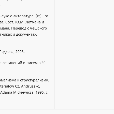
.
ауке о литературе. [B:] Его
ва. Сост. Ю.М. Лотмана и
тмана. Перевод с чешского
тниках и документах.
Подкова, 2003.
ие сочинений и писем в 30
ормализма к структурализму.
eriałów Cz. Andruszko,
Adama Mickiewicza, 1995, с.