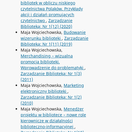
bibliotek w obliczu niskiego
czytelnictwa Polaków. Przykłady
akcji i działań promujących
czytelnictwo
,
Zarządzanie
Biblioteką: Nr 1(12) (2020)
Maja Wojciechowska,
Budowanie
wizerunku biblioteki
,
Zarządzanie
Biblioteką: Nr 1(11) (2019)
Maja Wojciechowska,
Merchandising – wizualna
promocja biblioteki.
Wprowadzenie do problematyki
,
Zarządzanie Biblioteką: Nr 1(3)
(2011)
Maja Wojciechowska,
Marketing
elektroniczny biblioteki
,
Zarządzanie Biblioteką: Nr 1(2)
(2010)
Maja Wojciechowska,
Menedżer
projektu w bibliotece – nowe role
kierownicze w działalności
biblioteczno-informacyjnej
,