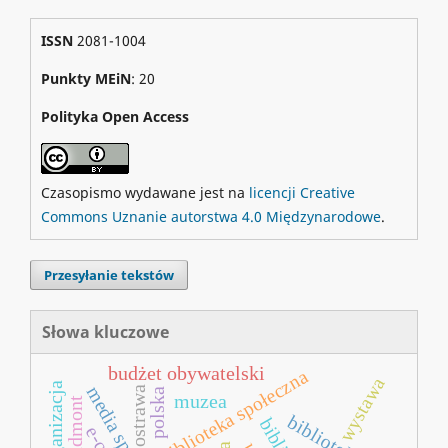
ISSN
2081-1004
Punkty MEiN
: 20
Polityka Open Access
Czasopismo wydawane jest na
licencji Creative
Commons Uznanie autorstwa 4.0 Międzynarodowe
.
Przesyłanie tekstów
Słowa kluczowe
budżet obywatelski
biblioteka społeczna
wystawa
reorganizacja
ostrawa
polska
muzea
bibliotekarz