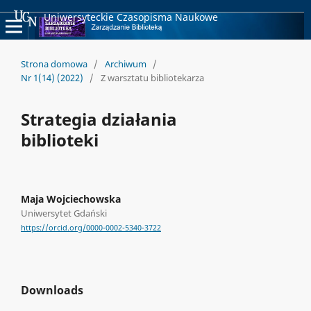
Uniwersyteckie Czasopisma Naukowe
Strona domowa
/
Archiwum
/
Nr 1(14) (2022)
/
Z warsztatu bibliotekarza
Strategia działania
biblioteki
Maja Wojciechowska
Uniwersytet Gdański
https://orcid.org/0000-0002-5340-3722
Downloads