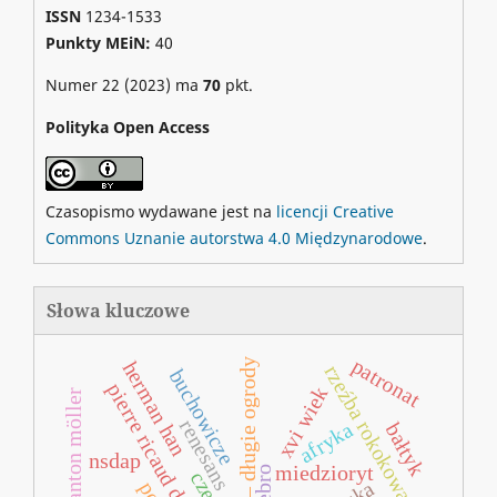
ISSN
1234-1533
Punkty MEiN:
40
Numer 22 (2023) ma
70
pkt.
Polityka Open Access
Czasopismo wydawane jest na
licencji Creative
Commons Uznanie autorstwa 4.0 Międzynarodowe
.
Słowa kluczowe
patronat
gdańsk – długie ogrody
herman han
rzeźba rokokowa
buchowicze
pierre ricaud de tirregaille
xvi wiek
anton möller
renesans
afryka
bałtyk
nsdap
miedzioryt
srebro