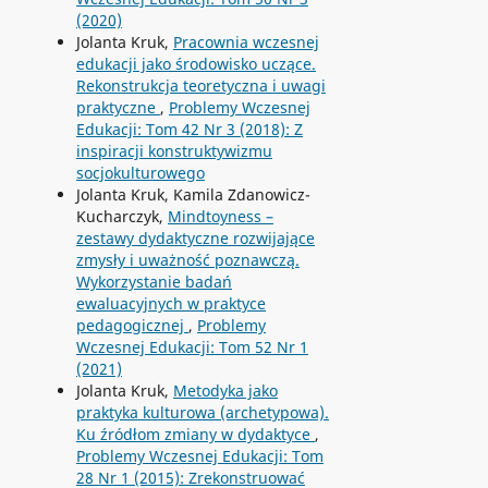
(2020)
Jolanta Kruk,
Pracownia wczesnej
edukacji jako środowisko uczące.
Rekonstrukcja teoretyczna i uwagi
praktyczne
,
Problemy Wczesnej
Edukacji: Tom 42 Nr 3 (2018): Z
inspiracji konstruktywizmu
socjokulturowego
Jolanta Kruk, Kamila Zdanowicz-
Kucharczyk,
Mindtoyness –
zestawy dydaktyczne rozwijające
zmysły i uważność poznawczą.
Wykorzystanie badań
ewaluacyjnych w praktyce
pedagogicznej
,
Problemy
Wczesnej Edukacji: Tom 52 Nr 1
(2021)
Jolanta Kruk,
Metodyka jako
praktyka kulturowa (archetypowa).
Ku źródłom zmiany w dydaktyce
,
Problemy Wczesnej Edukacji: Tom
28 Nr 1 (2015): Zrekonstruować