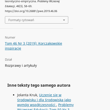
teoretyczno-empiryczna.
Problemy Wczesnej
Edukacji
,
46
(3), 58–69.
https://doi.org/10.26881/pwe.2019.46.06
Formaty cytowań
Numer
Tom 46 Nr 3 (2019): Korczakowskie
inspiracje
Dział
Rozprawy i artykuły
Inne teksty tego samego autora
Jolanta Kruk,
Uczenie się w
środowisku i dla środowiska jako
wymóg współczesności
,
Problemy
Wczesnej Edukacji: Tom 50 Nr 3