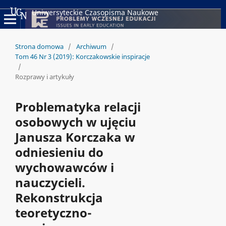
Uniwersyteckie Czasopisma Naukowe
Strona domowa
/
Archiwum
/
Tom 46 Nr 3 (2019): Korczakowskie inspiracje
/
Rozprawy i artykuły
Problematyka relacji
osobowych w ujęciu
Janusza Korczaka w
odniesieniu do
wychowawców i
nauczycieli.
Rekonstrukcja
teoretyczno-