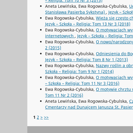
– Religia: Tom 10 Nr 3 (2015)
Aneta Lewińska, Ewa Rogowska-Cybulska,
U
Stanisława Pasierba Sykstyna)
,
Język – Szko
Ewa Rogowska-Cybulska,
Wieża się często 
Język – Szkoła – Religia: Tom 13 Nr 3 (2018)
Ewa Rogowska-Cybulska,
O motywacjach wyb
internetowych
,
Język – Szkoła – Religia: To
Ewa Rogowska-Cybulska,
O nowo/narodzony
2 (2015)
Ewa Rogowska-Cybulska,
Odniesienia do Bo
Język – Szkoła – Religia: Tom 8 Nr 1 (2013)
Ewa Rogowska-Cybulska,
Nazwy roślin a ob
Szkoła – Religia: Tom 9 Nr 1 (2014)
Ewa Rogowska-Cybulska,
O motywacjach wyb
– Szkoła – Religia: Tom 11 Nr 3 (2016)
Ewa Rogowska-Cybulska,
O motywie chrztu
Tom 11 Nr 2 (2016)
Aneta Lewińska, Ewa Rogowska-Cybulska,
C
Cmentarzy nad Dunajcem Janusza St. Pasie
1
2
>
>>