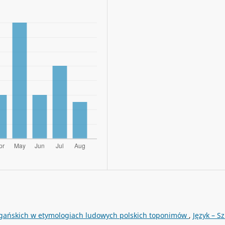
gańskich w etymologiach ludowych polskich toponimów
,
Język – S