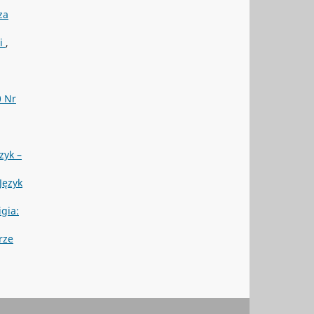
za
ci
,
0 Nr
zyk –
Język
igia:
rze