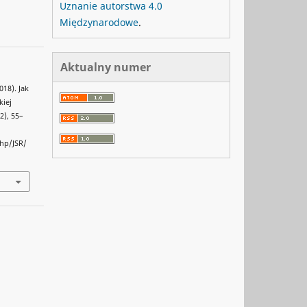
Uznanie autorstwa 4.0
Międzynarodowe
.
Aktualny numer
018). Jak
iej
(2), 55–
php/JSR/