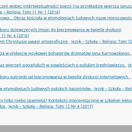
czeń wobec intertekstualności poezji (na przykładzie wiersza Janus
ła – Religia: Tom 11 Nr 1 (2016)
chowa… Obraz kościoła w etymologiach ludowych nazw miejscowoś
oru dziewczęcych imion do bierzmowania w świetle dyskusji
m 11 Nr 4 (2016)
m Chrystusie uwagi ortograficzne
,
Język – Szkoła – Religia: Tom 1
ga w etykiecie językowej bohaterów dramatów Jana Karnowskiego
,
raz wierzeń pogańskich w powieściach o polskim średniowieczu
,
Ję
oru patronki od bierzmowania w świetle dyskusji internetowych
,
 w etymologiach ludowych polskich toponimów
,
Język – Szkoła – Rel
zy tylko niebo spamięta? Konteksty interpretacyjne w szkolnej lektu
rba
,
Język – Szkoła – Religia: Tom 12 Nr 4 (2017)