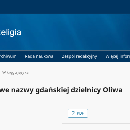
rchiwum
Rada naukowa
Zespół redakcyjny
Więcej info
W kręgu języka
we nazwy gdańskiej dzielnicy Oliwa
PDF