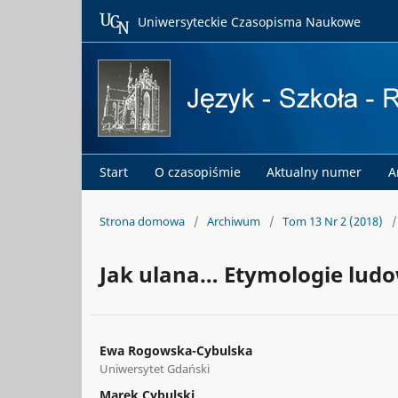
Uniwersyteckie Czasopisma Naukowe
Start
O czasopiśmie
Aktualny numer
A
Strona domowa
/
Archiwum
/
Tom 13 Nr 2 (2018)
/
Jak ulana… Etymologie ludo
Ewa Rogowska-Cybulska
Uniwersytet Gdański
Marek Cybulski