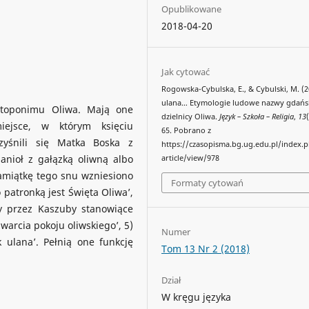
Opublikowane
2018-04-20
Jak cytować
Rogowska-Cybulska, E., & Cybulski, M. (2
ulana… Etymologie ludowe nazwy gdańsk
h toponimu Oliwa. Mają one
dzielnicy Oliwa.
Język – Szkoła – Religia
,
13
iejsce, w którym księciu
65. Pobrano z
yśnili się Matka Boska z
https://czasopisma.bg.ug.edu.pl/index.
anioł z gałązką oliwną albo
article/view/978
pamiątkę tego snu wzniesiono
Formaty cytowań
o patronką jest Święta Oliwa’,
y przez Kaszuby stanowiące
awarcia pokoju oliwskiego’, 5)
Numer
 ulana’. Pełnią one funkcję
Tom 13 Nr 2 (2018)
Dział
W kręgu języka