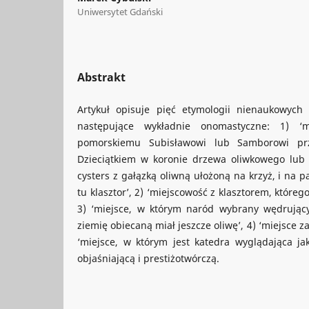
Uniwersytet Gdański
Abstrakt
Artykuł opisuje pięć etymologii nienaukowyc
następujące wykładnie onomastyczne: 1) ‘m
pomorskiemu Subisławowi lub Samborowi prz
Dzieciątkiem w koronie drzewa oliwkowego lub 
cysters z gałązką oliwną ułożoną na krzyż, i na 
tu klasztor’, 2) ‘miejscowość z klasztorem, któreg
3) ‘miejsce, w którym naród wybrany wędrując
ziemię obiecaną miał jeszcze oliwę’, 4) ‘miejsce z
‘miejsce, w którym jest katedra wyglądająca jak
objaśniającą i prestiżotwórczą.