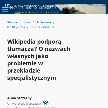
Uniwersyteckie Czasopisma Naukowe
Strona domowa
/
Archiwum
/
Nr 10 (2023)
/
Studia i artykuły
Wikipedia podporą
tłumacza? O nazwach
własnych jako
problemie w
przekładzie
specjalistycznym
Anna Szczęsny
Uniwersytet Warszawski