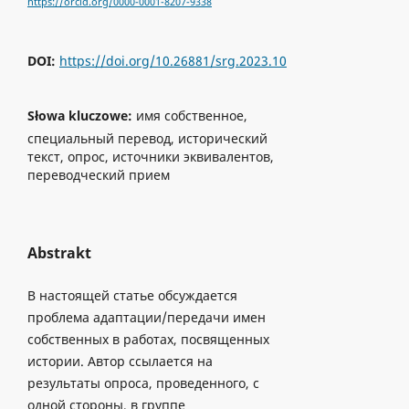
https://orcid.org/0000-0001-8207-9338
DOI:
https://doi.org/10.26881/srg.2023.10
Słowa kluczowe:
имя собственное,
специальный перевод, исторический
текст, опрос, источники эквивалентов,
переводческий прием
Abstrakt
В настоящей статье oбсуждается
проблема адаптации/передачи имен
собственных в работах, посвященных
истории. Автор ссылается на
результаты опроса, проведенного, с
одной стороны, в группе