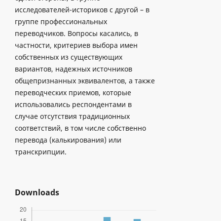
исследователей-историков с другой – в
группе профессиональных
переводчиков. Вопросы касались, в
частности, критериев выбора имен
собственных из существующих
вариантов, надежных источников
общепризнанных эквивалентов, а также
переводческих приемов, которые
использовались респондентами в
случае отсутствия традиционных
соответствий, в том числе собственно
перевода (калькирования) или
транскрипции.
Downloads