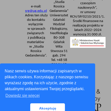
„Studia
czasopism
e-mail:
Rossica
naukowych”,
srg@ug.edu.pl
Gedanensia”
nr umowy
Adres ten służy
Uniwersytet
RCN/SP/0210/2021/1.
do kontaktu
Gdański
Środki finansowe na
wyłącznie
Wydział
realizację projektu w
w sprawach
Filologiczny,
latach 2022–2024
związanych
Neofilologia
wynoszą 31 000 zł.
z publikacją
80-308
materiałów
Gdańsk
w „Studia
Wita
Rossica
Stwosza 51
Gedandensia”.
gab. 294
Tel. +48 58
523 31 65
Deklaracja dostępności
Nasz serwis używa informacji zapisanych w
plikach cookies. Korzystając z naszego serwisu
wyrażasz zgodę na ich użycie, zgodnie z
aktualnymi ustawieniami Twojej przeglądarki.
Dowiedz się więcej
Akceptuję