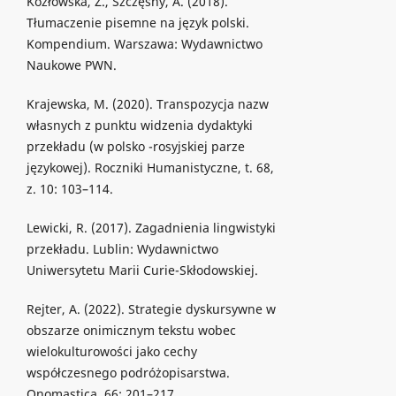
Kozłowska, Z., Szczęsny, A. (2018).
Tłumaczenie pisemne na język polski.
Kompendium. Warszawa: Wydawnictwo
Naukowe PWN.
Krajewska, M. (2020). Transpozycja nazw
własnych z punktu widzenia dydaktyki
przekładu (w polsko -rosyjskiej parze
językowej). Roczniki Humanistyczne, t. 68,
z. 10: 103–114.
Lewicki, R. (2017). Zagadnienia lingwistyki
przekładu. Lublin: Wydawnictwo
Uniwersytetu Marii Curie-Skłodowskiej.
Rejter, A. (2022). Strategie dyskursywne w
obszarze onimicznym tekstu wobec
wielokulturowości jako cechy
współczesnego podróżopisarstwa.
Onomastica, 66: 201–217.