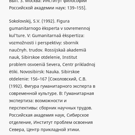
Вып. 3. Москва: Институт философии
Российской академии наук: 139–155].
Sokolovskij, S.V. (1992). Figura
gumanitarnogo èksperta v sovremennoj
kul’ture. V: Gumanitarnaâ èkspertiza:
vozmožnosti i perspektivy: sbornik
naučnyh. trudov. Rossijskaâ akademiâ
nauk, Sibirskoe otdelenie, Institut
problem osvoeniâ Severa, Centr prikladnoj
ètiki. Novosibirsk: Nauka. Sibirskoe
otdelenie: 156–167 [Соколовский, С.В.
(1992). Фигура гуманитарного эксперта в
современной культуре. B: Гуманитарная
экспертиза: возможности и
перспективы: cборник научных трудов.
Российская академия наук, Сибирское
отделение, Институт проблем освоения
Севера, Центр прикладной этики.