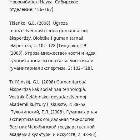
Новосибирск: Наука. Сибирское
отделение: 156–167].
Tiŝenko, G.È. (2008). Ugroza
množestvennosti i ideâ gumanitarnoj
èkspertizy. Bioètika i gumanitarnaâ
èkspertiza, 2: 102–128 [Тищенко, Г.Э.
(2008). Угроза множественности и идея
гуманитарной экспертизы. Биоэтика и
гуманитарная экспертиза, 2: 102–128].
Tul’činskij, G.L. (2008) Gumanitarnaâ
èkspertiza kak social’naâ tehnologiâ.
Vestnik Čelâbinskoj gosudarstvennoj
akademii kul’tury i iskusstv, 2: 38–52
[Тульчинский, Г.Л. (2008). Гуманитарная
экспертиза как социальная технология.
Вестник Челябинской государственной
академии культуры и искусств, 2: 38–52].