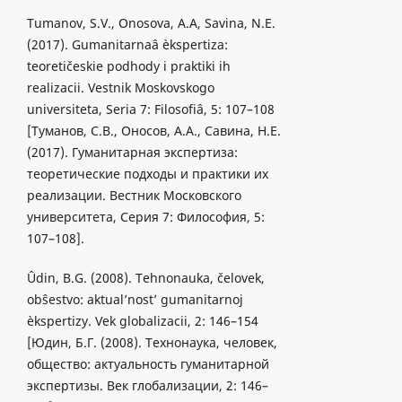
Tumanov, S.V., Onosova, A.А, Savina, N.E.
(2017). Gumanitarnaâ èkspertiza:
teoretičeskie podhody i praktiki ih
realizacii. Vestnik Moskovskogo
universiteta, Seria 7: Filosofiâ, 5: 107–108
[Туманов, С.В., Оносов, А.А., Савина, Н.Е.
(2017). Гуманитарная экспертиза:
теоретические подходы и практики их
реализации. Вестник Московского
университета, Серия 7: Философия, 5:
107–108].
Ûdin, B.G. (2008). Tehnonauka, čelovek,
obŝestvo: aktual’nost’ gumanitarnoj
èkspertizy. Vek globalizacii, 2: 146–154
[Юдин, Б.Г. (2008). Технонаука, человек,
общество: актуальность гуманитарной
экспертизы. Век глобализации, 2: 146–