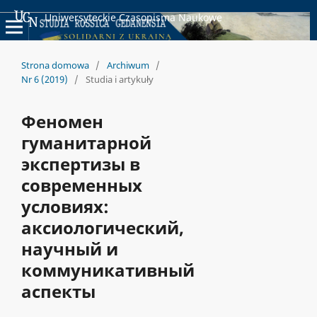
Uniwersyteckie Czasopisma Naukowe
Strona domowa
/
Archiwum
/
Nr 6 (2019)
/
Studia i artykuły
Феномен
гуманитарной
экспертизы в
современных
условиях:
аксиологический,
научный и
коммуникативный
аспекты