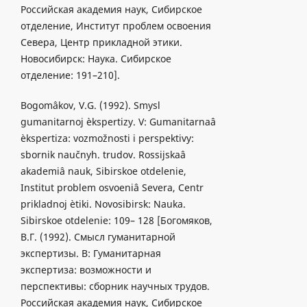
Российская академия наук, Сибирское
отделение, Институт проблем освоения
Севера, Центр прикладной этики.
Новосибирск: Наука. Сибирское
отделение: 191–210].
Bogomâkov, V.G. (1992). Smysl
gumanitarnoj èkspertizy. V: Gumanitarnaâ
èkspertiza: vozmožnosti i perspektivy:
sbornik naučnyh. trudov. Rossijskaâ
akademiâ nauk, Sibirskoe otdelenie,
Institut problem osvoeniâ Severa, Centr
prikladnoj ètiki. Novosibirsk: Nauka.
Sibirskoe otdelenie: 109– 128 [Богомяков,
В.Г. (1992). Смысл гуманитарной
экспертизы. B: Гуманитарная
экспертиза: возможности и
перспективы: cборник научных трудов.
Российская академия наук, Сибирское