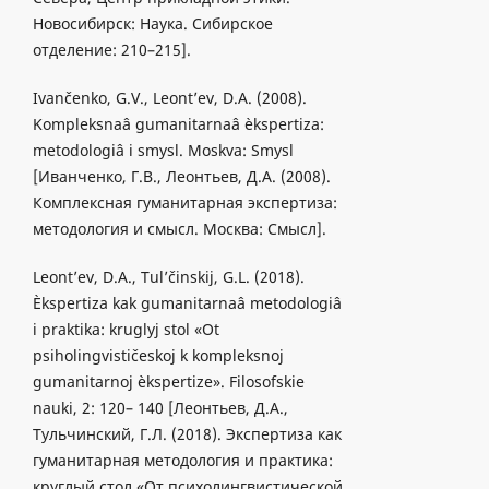
Новосибирск: Наука. Сибирское
отделение: 210–215].
Ivančenko, G.V., Leont’ev, D.A. (2008).
Kompleksnaâ gumanitarnaâ èkspertiza:
metodologiâ i smysl. Moskva: Smysl
[Иванченко, Г.В., Леонтьев, Д.А. (2008).
Комплексная гуманитарная экспертиза:
методология и смысл. Москва: Смысл].
Leont’ev, D.A., Tul’činskij, G.L. (2018).
Èkspertiza kak gumanitarnaâ metodologiâ
i praktika: kruglyj stol «Ot
psiholingvističeskoj k kompleksnoj
gumanitarnoj èkspertize». Filosofskie
nauki, 2: 120– 140 [Леонтьев, Д.А.,
Тульчинский, Г.Л. (2018). Экспертиза как
гуманитарная методология и практика:
круглый стол «От психолингвистической