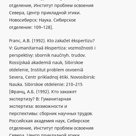
отделение, Институт проблем освоения
Севера, Центр прикладной этики.
Новосибирск: Наука. Сибирское
отделение: 109–128].
Franc, A.B. (1992). Kto zakažet èkspertizu?
V: Gumanitarnaâ èkspertiza: vozmožnosti i
perspektivy: sbornik naučnyh. trudov.
Rossijskaâ akademiâ nauk, Sibirskoe
otdelenie, Institut problem osvoeniâ
Severa, Centr prikladnoj ètiki. Novosibirsk:
Nauka. Sibirskoe otdelenie: 210–215
[Франц, А.Б. (1992). Кто закажет
экспертизу? B: Гуманитарная
экспертиза: возможности и
перспективы: cборник научных трудов.
Российская академия наук, Сибирское
отделение, Институт проблем освоения
Севера, Центр прикладной этики.