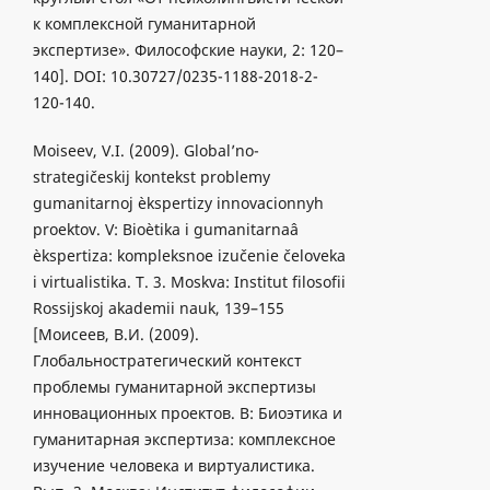
к комплексной гуманитарной
экспертизе». Философские науки, 2: 120–
140]. DOI: 10.30727/0235-1188-2018-2-
120-140.
Moiseev, V.I. (2009). Global’no-
strategičeskij kontekst problemy
gumanitarnoj èkspertizy innovacionnyh
proektov. V: Bioètika i gumanitarnaâ
èkspertiza: kompleksnoe izučenie čeloveka
i virtualistika. T. 3. Moskva: Institut filosofii
Rossijskoj akademii nauk, 139–155
[Моисеев, В.И. (2009).
Глобальностратегический контекст
проблемы гуманитарной экспертизы
инновационных проектов. B: Биоэтика и
гуманитарная экспертиза: комплексное
изучение человека и виртуалистика.