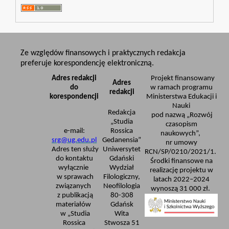
Ze względów finansowych i praktycznych redakcja
preferuje korespondencję elektroniczną.
Adres redakcji
Projekt finansowany
Adres
do
w ramach programu
redakcji
korespondencji
Ministerstwa Edukacji i
Nauki
Redakcja
pod nazwą „Rozwój
„Studia
czasopism
e-mail:
Rossica
naukowych”,
srg@ug.edu.pl
Gedanensia”
nr umowy
Adres ten służy
Uniwersytet
RCN/SP/0210/2021/1.
do kontaktu
Gdański
Środki finansowe na
wyłącznie
Wydział
realizację projektu w
w sprawach
Filologiczny,
latach 2022–2024
związanych
Neofilologia
wynoszą 31 000 zł.
z publikacją
80-308
materiałów
Gdańsk
w „Studia
Wita
Rossica
Stwosza 51