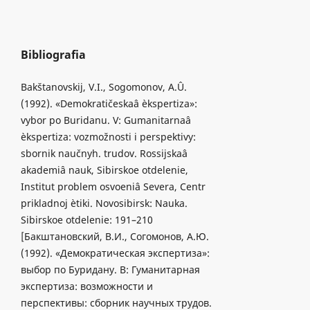
Bibliografia
Bakštanovskij, V.I., Sogomonov, A.Û.
(1992). «Demokratičeskaâ èkspertiza»:
vybor po Buridanu. V: Gumanitarnaâ
èkspertiza: vozmožnosti i perspektivy:
sbornik naučnyh. trudov. Rossijskaâ
akademiâ nauk, Sibirskoe otdelenie,
Institut problem osvoeniâ Severa, Centr
prikladnoj ètiki. Novosibirsk: Nauka.
Sibirskoe otdelenie: 191–210
[Бакштановский, В.И., Согомонов, А.Ю.
(1992). «Демократическая экспертиза»:
выбор по Буридану. B: Гуманитарная
экспертиза: возможности и
перспективы: cборник научных трудов.