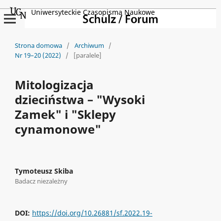
Uniwersyteckie Czasopisma Naukowe
Strona domowa
/
Archiwum
/
Nr 19–20 (2022)
/
[paralele]
Mitologizacja
dzieciństwa – "Wysoki
Zamek" i "Sklepy
cynamonowe"
Tymoteusz Skiba
Badacz niezależny
DOI:
https://doi.org/10.26881/sf.2022.19-