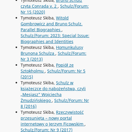
Tymoteusz Skiba,
Bruno Schulz
czyta Conrada v. 2
,
Schulz/Forum:
Nr 15 (2020)
Tymoteusz Skiba,
Witold
Gombrowicz and Bruno Schulz.
Parallel Biographies
,
Schulz/Forum: 2023: Special Issue:
Biographies and Identities
Tymoteusz Skiba,
Homunkulusy
Brunona Schulza
,
Schulz/Forum:
Nr 3 (2013)
Tymoteusz Skiba,
Popiół ze
Sztokholmu
,
Schulz/Forum: Nr 5
(2015)
Tymoteusz Skiba,
Schulz w
książeczce do nabożeństwa, czyli
„Mesjasz” Wojciecha
Żmudzińskiego
,
Schulz/Forum: Nr
8 (2016)
Tymoteusz Skiba,
Rzeczywistość
przesunięta – nowy portal
internetowy o Jerzym Ficowskim
,
Schulz/Forum: Nr 9 (2017)