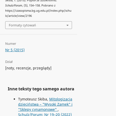
Skiba, T. (2015). Popiół ze Sztokholmu.
Schulz/Forum
, (5), 154–158. Pobrano z
https://czasopisma.bg.ug.edu.pl/index.php/schu
lz/article/view/2196
Formaty cytowań
Numer
Nr 5 (2015)
Dział
[noty, recenzje, przeglądy]
Inne teksty tego samego autora
Tymoteusz Skiba,
Mitologizacja
dzieciństwa – "Wysoki Zamek" i
"Sklepy cynamonowe"
,
Schulz/Forum: Nr 19–20 (2022)