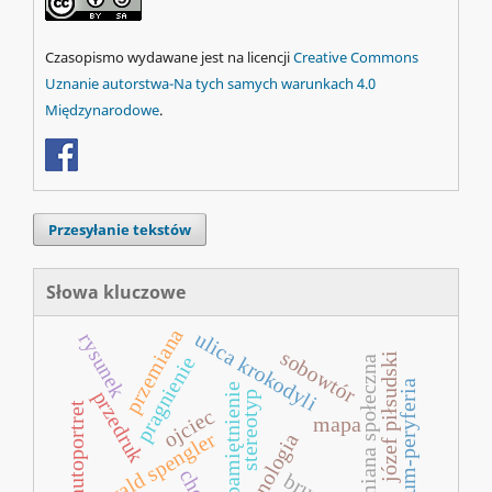
Czasopismo wydawane jest na licencji
Creative Commons
Uznanie autorstwa-Na tych samych warunkach 4.0
Międzynarodowe
.
Przesyłanie tekstów
Słowa kluczowe
przemiana
ulica krokodyli
rysunek
sobowtór
józef piłsudski
pragnienie
zmiana społeczna
centrum-peryferia
upamiętnienie
przedruk
stereotyp
autoportret
ojciec
mapa
oswald spengler