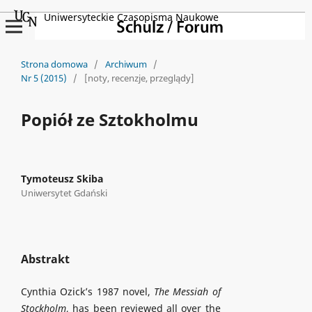
Uniwersyteckie Czasopisma Naukowe
Strona domowa
/
Archiwum
/
Nr 5 (2015)
/
[noty, recenzje, przeglądy]
Popiół ze Sztokholmu
Tymoteusz Skiba
Uniwersytet Gdański
Abstrakt
Cynthia Ozick’s 1987 novel,
The Messiah of
Stockholm
, has been reviewed all over the