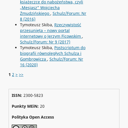
książeczce do nabożeństwa, czyli
„Mesjasz” Wojciecha
Żmudzińskiego
,
Schulz/Forum: Nr
8 (2016)
Tymoteusz Skiba,
Rzeczywistość
przesunięta – nowy portal
internetowy o Jerzym Ficowskim
,
Schulz/Forum: Nr 9 (2017)
Tymoteusz Skiba,
Postscriptum do
biografii równoległych Schulza i
Gombrowicza
,
Schulz/Forum: Nr
16 (2020)
1
2
>
>>
ISSN:
2300-5823
Punkty MEiN:
20
Polityka Open Access