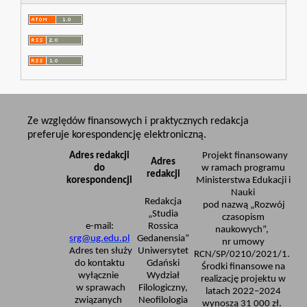
Ze względów finansowych i praktycznych redakcja
preferuje korespondencję elektroniczną.
Adres redakcji
Projekt finansowany
Adres
do
w ramach programu
redakcji
korespondencji
Ministerstwa Edukacji i
Nauki
Redakcja
pod nazwą „Rozwój
„Studia
czasopism
e-mail:
Rossica
naukowych”,
srg@ug.edu.pl
Gedanensia”
nr umowy
Adres ten służy
Uniwersytet
RCN/SP/0210/2021/1.
do kontaktu
Gdański
Środki finansowe na
wyłącznie
Wydział
realizację projektu w
w sprawach
Filologiczny,
latach 2022–2024
związanych
Neofilologia
wynoszą 31 000 zł.