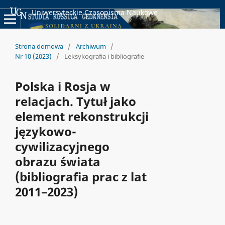
Uniwersyteckie Czasopisma Naukowe
Strona domowa
/
Archiwum
/
Nr 10 (2023)
/
Leksykografia i bibliografie
Polska i Rosja w
relacjach. Tytuł jako
element rekonstrukcji
językowo-
cywilizacyjnego
obrazu świata
(bibliografia prac z lat
2011–2023)