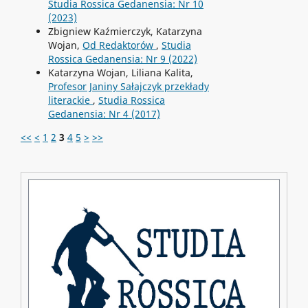
Studia Rossica Gedanensia: Nr 10
(2023)
Zbigniew Kaźmierczyk, Katarzyna
Wojan,
Od Redaktorów
,
Studia
Rossica Gedanensia: Nr 9 (2022)
Katarzyna Wojan, Liliana Kalita,
Profesor Janiny Sałajczyk przekłady
literackie
,
Studia Rossica
Gedanensia: Nr 4 (2017)
<<
<
1
2
3
4
5
>
>>