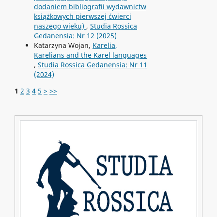
dodaniem bibliografii wydawnictw
książkowych pierwszej ćwierci
naszego wieku)
,
Studia Rossica
Gedanensia: Nr 12 (2025)
Katarzyna Wojan,
Karelia,
Karelians and the Karel languages
,
Studia Rossica Gedanensia: Nr 11
(2024)
1
2
3
4
5
>
>>