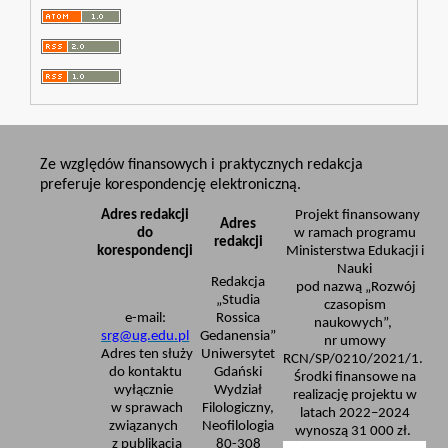
Ze względów finansowych i praktycznych redakcja
preferuje korespondencję elektroniczną.
Adres redakcji
Projekt finansowany
Adres
do
w ramach programu
redakcji
korespondencji
Ministerstwa Edukacji i
Nauki
Redakcja
pod nazwą „Rozwój
„Studia
czasopism
e-mail:
Rossica
naukowych”,
srg@ug.edu.pl
Gedanensia”
nr umowy
Adres ten służy
Uniwersytet
RCN/SP/0210/2021/1.
do kontaktu
Gdański
Środki finansowe na
wyłącznie
Wydział
realizację projektu w
w sprawach
Filologiczny,
latach 2022–2024
związanych
Neofilologia
wynoszą 31 000 zł.
z publikacją
80-308