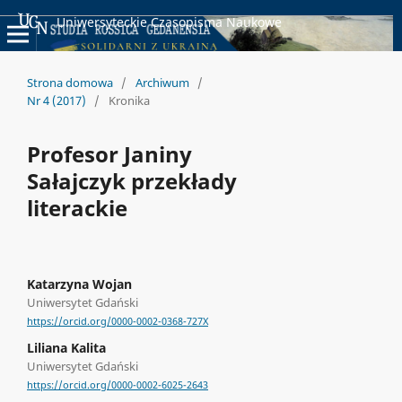
Uniwersyteckie Czasopisma Naukowe
Strona domowa
/
Archiwum
/
Nr 4 (2017)
/
Kronika
Profesor Janiny
Sałajczyk przekłady
literackie
Katarzyna Wojan
Uniwersytet Gdański
https://orcid.org/0000-0002-0368-727X
Liliana Kalita
Uniwersytet Gdański
https://orcid.org/0000-0002-6025-2643