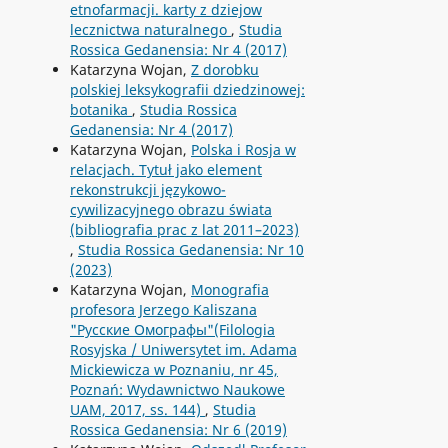
etnofarmacji. karty z dziejow
lecznictwa naturalnego
,
Studia
Rossica Gedanensia: Nr 4 (2017)
Katarzyna Wojan,
Z dorobku
polskiej leksykografii dziedzinowej:
botanika
,
Studia Rossica
Gedanensia: Nr 4 (2017)
Katarzyna Wojan,
Polska i Rosja w
relacjach. Tytuł jako element
rekonstrukcji językowo-
cywilizacyjnego obrazu świata
(bibliografia prac z lat 2011–2023)
,
Studia Rossica Gedanensia: Nr 10
(2023)
Katarzyna Wojan,
Monografia
profesora Jerzego Kaliszana
"Русские Омографы"(Filologia
Rosyjska / Uniwersytet im. Adama
Mickiewicza w Poznaniu, nr 45,
Poznań: Wydawnictwo Naukowe
UAM, 2017, ss. 144)
,
Studia
Rossica Gedanensia: Nr 6 (2019)