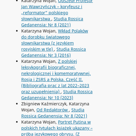
Katarzyna Wojan,
Odszedł Profesor
Jan Wawrzyńczyk – koryfeusz i
„reformator” polskiego
słownikarstwa
,
Studia Rossica
Gedanensia: Nr 8 (2021)
Katarzyna Wojan,
Wkład Polaków
do dorobku światowego
słownikarstwa (z językiem
rosyjskim w tle)
,
Studia Rossica
Gedanensia: Nr 3 (2016)
Katarzyna Wojan,
Z polskiej
leksykografii biograficznej,
nekrologicznej i komemoratywnej.
Rosja i ZSRS a Polska. Część II.
(Bibliografia prac z lat 2022–2023
oraz uzupełnienia)
,
Studia Rossica
Gedanensia: Nr 10 (2023)
Zbigniew Kaźmierczyk, Katarzyna
Wojan,
Od Redaktorów
,
Studia
Rossica Gedanensia: Nr 8 (2021)
Katarzyna Wojan,
Portret Putina w
polskich tytułach książek ukazany –
próba językowego obrysu. (Z