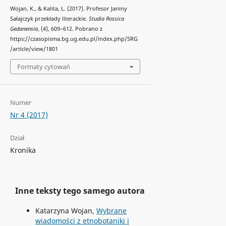
Wojan, K., & Kalita, L. (2017). Profesor Janiny
Sałajczyk przekłady literackie.
Studia Rossica
Gedanensia
, (4), 609–612. Pobrano z
https://czasopisma.bg.ug.edu.pl/index.php/SRG
/article/view/1801
Formaty cytowań
Numer
Nr 4 (2017)
Dział
Kronika
Inne teksty tego samego autora
Katarzyna Wojan,
Wybrane
wiadomości z etnobotaniki i