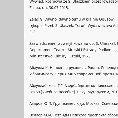
Wywiad. Rozmowa ze S. Ulaszkiem przeprowadzon
Zaspa, dn. 30.07.2015.
Zając G. Dawno, dawno temu w krainie Oguzów... 
rękopis. Przeł. S. Ulaszek. Toruń: Wydawnictwo Ad
5–8.
Zaświadczenie [o zweryfikowaniu ob. S. Ulaszka]. M
Departament Teatru, Muzyki i Estrady. Podkomisj
Ministerstwo Kultury i Sztuki, 1973.
Абдулла К. Неполная рукопись. Роман. Pеревод 
Ибрагимоглу. Серия Мир современной прозы. М
Абдуллабекова Г.Г. Азербайджанско-польские ли
веков (Учебное пособие). Баку: Мутарджим, 201
Азаров Ю.П. Групповые люди. Москва: Советски
Веллер М.И. Легенды Невского проспекта cборн