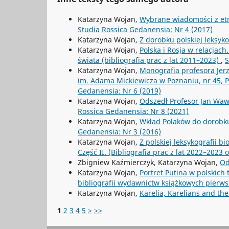
Katarzyna Wojan,
Wybrane wiadomości z etno
Studia Rossica Gedanensia: Nr 4 (2017)
Katarzyna Wojan,
Z dorobku polskiej leksyk
Katarzyna Wojan,
Polska i Rosja w relacjach
świata (bibliografia prac z lat 2011–2023)
,
S
Katarzyna Wojan,
Monografia profesora Jer
im. Adama Mickiewicza w Poznaniu, nr 45,
Gedanensia: Nr 6 (2019)
Katarzyna Wojan,
Odszedł Profesor Jan Wawr
Rossica Gedanensia: Nr 8 (2021)
Katarzyna Wojan,
Wkład Polaków do dorobku
Gedanensia: Nr 3 (2016)
Katarzyna Wojan,
Z polskiej leksykografii b
Część II. (Bibliografia prac z lat 2022–2023
Zbigniew Kaźmierczyk, Katarzyna Wojan,
Od
Katarzyna Wojan,
Portret Putina w polskich
bibliografii wydawnictw książkowych pierws
Katarzyna Wojan,
Karelia, Karelians and th
1
2
3
4
5
>
>>