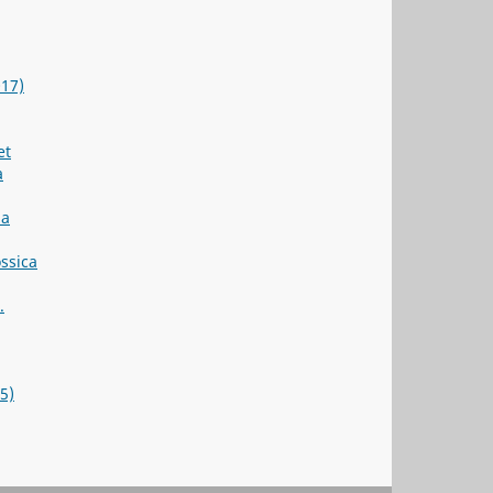
017)
et
a
ia
ssica
.
5)