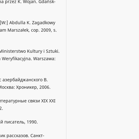
a przez K. Wojan. Gdańsk-
[W:] Abdulla K. Zagadkowy
am Marszałek, cop. 2009, s.
inisterstwo Kultury i Sztuki.
a Weryfikacyjna. Warszawa:
с азербайджанского В.
осква: Хроникер, 2006.
тературные связи ХIХ ХХI
2.
й писатель, 1990.
ик рассказов. Санкт-