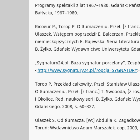
Programy spektakli z lat 1967–1980. Gdańsk: Pań
Bałtycka, 1967–1980.
Ricoeur P., Torop P. O tłumaczeniu. Przeł. [z franc.
Ulaszek. Wstępem poprzedził E. Balcerzan. Przekła
niemieckojęzycznych E. Rajewska. Seria Literatura 
B. Żyłko. Gdańsk: Wydawnictwo Uniwersytetu Gda
„Sygnatury24.pl. Baza sygnatur porcelany”. Zespół
<
http://www.sygnatury24.pl/?opcja=SYGNATURY
>
Torop P. Przekład całkowity. Przeł. Stanisław Ulasze
O tłumaczeniu. Przeł. [z franc.] T. Swoboda, [z ros.
i Okolice. Red. naukowy serii B. Żyłko. Gdańsk: 
Gdańskiego, 2008, s. 60–327.
Ulaszek S. Od tłumacza. [W:] Abdulla K. Zagadkowy 
Toruń: Wydawnictwo Adam Marszałek, cop. 2009, s