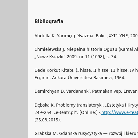
Bibliografia
Abdulla K. Yarımçıq èlyazma. Bakı: „XXI”–YNE, 200
Chmielewska J. Niepełna historia Oguzu (Kamal A
„Nowe Książki” 2009, nr 11 (1098), s. 34.
Dede Korkut Kitabı. (I hisse, II hisse, III hisse, IV 
Erginin. Ankara Üniversitesi Basımevi, 1964.
Demirchyan D. Vardanank’. Patmakan vep. Erevan:
Dębska K. Problemy translatoryki. „Estetyka i Kryt
249–254. „e-teatr.pl”. [Online:] <
http://www.e-teat
(25.08.2015).
Grabska M. Gdańska rusycystyka — rozwój i kierun