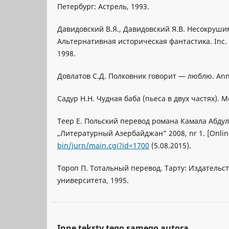
Петербург: Астрель, 1993.
Давидовский В.Я., Давидовский Я.В. Несокруши
Альтернативная историческая фантастика. Inc. 
1998.
Довлатов С.Д. Полковник говорит — люблю. Ann A
Садур Н.Н. Чудная баба (пьеса в двух частях). М
Теер Е. Польский перевод романа Камала Абду
„Литературный Азербайджан” 2008, nr 1. [Onli
bin/jurn/main.cgi?id=1700
(5.08.2015).
Тороп П. Тотальный перевод. Тарту: Издательст
университета, 1995.
Inne teksty tego samego autora