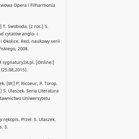
stwowa Opera i Filharmonia
] T. Swoboda, [z ros.] S.
d cytatów anglo- i
i Okolice. Red. naukowy serii
ńskiego, 2008.
 sygnatury24.pl. [Online:]
 (25.08,2015).
k. [W:] P. Ricoeur, P. Torop.
] S. Ulaszek. Seria Literatura
Wydawnictwo Uniwersytetu
rękopis. Przeł. S. Ulaszek.
. 3.