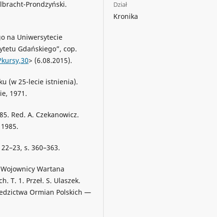
Olbracht-Prondzyński.
Dział
Kronika
ego na Uniwersytecie
ytetu Gdańskiego”, cop.
?kursy,30
> (6.08.2015).
 (w 25-lecie istnienia).
e, 1971.
85. Red. A. Czekanowicz.
 1985.
 22–23, s. 360–363.
. Wojownicy Wartana
 T. 1. Przeł. S. Ulaszek.
ziedzictwa Ormian Polskich —