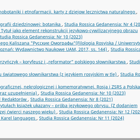
botaniki i etnofarmacji. karty z dziejow lecznictwa naturalnego
,
ografii dziedzinowej: botanika
,
Studia Rossica Gedanensia: Nr 4 (2
. Tytuł jako element rekonstrukcji językowo-cywilizacyjnego obrazu
tudia Rossica Gedanensia: Nr 10 (2023)
zego Kaliszana "Русские Омографы"(Filologia Rosyjska / Uniwersyt
 Poznań: Wydawnictwo Naukowe UAM, 2017, ss. 144)
,
Studia Rossic
zyńczyk – koryfeusz i „reformator” polskiego słownikarstwa
,
Stud
 światowego słownikarstwa (z językiem rosyjskim w tle)
,
Studia Ro
iograficznej, nekrologicznej i komemoratywnej. Rosja i ZSRS a Polska
 oraz uzupełnienia)
,
Studia Rossica Gedanensia: Nr 10 (2023)
 Redaktorów
,
Studia Rossica Gedanensia: Nr 8 (2021)
 tytułach książek ukazany – próba językowego obrysu. (Z dodaniem
zej ćwierci naszego wieku)
,
Studia Rossica Gedanensia: Nr 12 (202
e Karel languages
,
Studia Rossica Gedanensia: Nr 11 (2024)