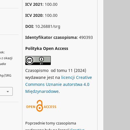
ICV 2021:
100.00
ICV 2020:
100.00
DOI:
10.26881/srg
Identyfikator czasopisma:
490393
Polityka Open Access
zek:
 z okazji
udia
Czasopismo od tomu 11 (2024)
php/SRG
wydawane jest na
licencji Creative
Commons Uznanie autorstwa 4.0
Międzynarodowe
.
Poprzednie tomy czasopisma
wydawane były na licencji
Creative