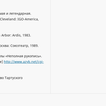
мая и легендарная.
Cleveland: IGO-America,
rbor: Ardis, 1983.
осква: Союзтеатр, 1989.
ллы «Неполная рукопись».
ne]
http://www.azyb.net/cgi-
во Тартуского