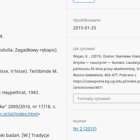
Opublikowane
2015-01-25
4.
Jak cytować
bdulla: Zagadkowy rękopis).
Wojan, K. . (2015). Doktor Stanisław Ulas
Artysta — nauczyciel — tłumacz. Laudacja
jubileuszu 45-lecia pracy akademickiej.
St
hisse, V hisse). Tertibinde M.
Rossica Gedanensia
, 463–477. Pobrano z
https://czasopisma.bg.ug.edu.pl/index.
/article/view/4471
 Haypethrat, 1943.
Formaty cytowań
yka” 2009/2010, nr 17/18, s.
r.pl/pl/index.html
>
Numer
Nr 2 (2015)
ki badań. [W:] Tradycje