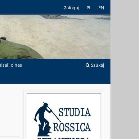
Zaloguj
PL
EN
isali o nas
Szukaj