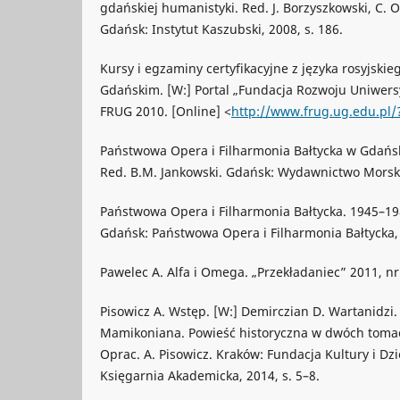
gdańskiej humanistyki. Red. J. Borzyszkowski, C. 
Gdańsk: Instytut Kaszubski, 2008, s. 186.
Kursy i egzaminy certyfikacyjne z języka rosyjski
Gdańskim. [W:] Portal „Fundacja Rozwoju Uniwers
FRUG 2010. [Online] <
http://www.frug.ug.edu.pl/
Państwowa Opera i Filharmonia Bałtycka w Gdańsku
Red. B.M. Jankowski. Gdańsk: Wydawnictwo Morski
Państwowa Opera i Filharmonia Bałtycka. 1945–19
Gdańsk: Państwowa Opera i Filharmonia Bałtycka,
Pawelec A. Alfa i Omega. „Przekładaniec” 2011, nr
Pisowicz A. Wstęp. [W:] Demirczian D. Wartanidzi
Mamikoniana. Powieść historyczna w dwóch tomach.
Oprac. A. Pisowicz. Kraków: Fundacja Kultury i D
Księgarnia Akademicka, 2014, s. 5–8.