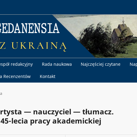
espół redakcyjny
Rada naukowa
Najczęściej czytane
Nap
la Recenzentów
Kontakt
ka
rtysta — nauczyciel — tłumacz.
 45-lecia pracy akademickiej