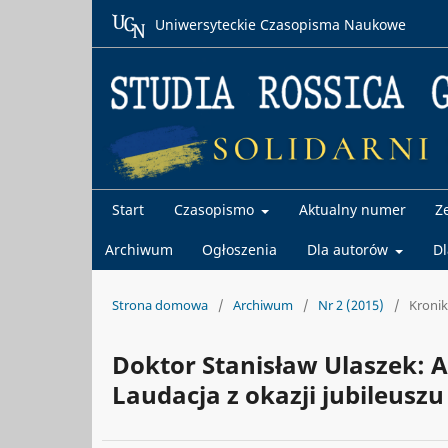
Uniwersyteckie Czasopisma Naukowe
Start
Czasopismo
Aktualny numer
Z
Archiwum
Ogłoszenia
Dla autorów
D
Strona domowa
/
Archiwum
/
Nr 2 (2015)
/
Kroni
Doktor Stanisław Ulaszek: A
Laudacja z okazji jubileuszu