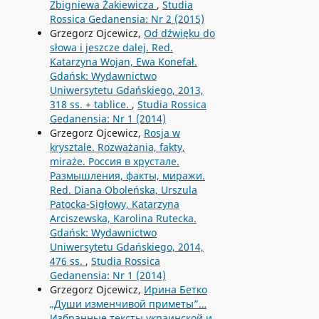
Zbigniewa Żakiewicza
,
Studia
Rossica Gedanensia: Nr 2 (2015)
Grzegorz Ojcewicz,
Od dźwięku do
słowa i jeszcze dalej. Red.
Katarzyna Wojan, Ewa Konefał.
Gdańsk: Wydawnictwo
Uniwersytetu Gdańskiego, 2013,
318 ss. + tablice.
,
Studia Rossica
Gedanensia: Nr 1 (2014)
Grzegorz Ojcewicz,
Rosja w
krysztale. Rozważania, fakty,
miraże. Россия в хрустале.
Размышления, факты, миражи.
Red. Diana Oboleńska, Urszula
Patocka-Sigłowy, Katarzyna
Arciszewska, Karolina Rutecka.
Gdańsk: Wydawnictwo
Uniwersytetu Gdańskiego, 2014,
476 ss.
,
Studia Rossica
Gedanensia: Nr 1 (2014)
Grzegorz Ojcewicz,
Ирина Бетко
„Души изменчивой приметы”…
Избранные тексты украинской и