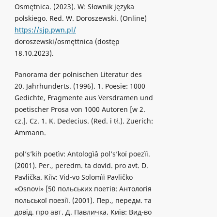
Osmętnica. (2023). W: Słownik języka
polskiego. Red. W. Doroszewski. (Online)
https://sjp.pwn.pl/
doroszewski/osmęttnica (dostęp
18.10.2023).
Panorama der polnischen Literatur des
20. Jahrhunderts. (1996). 1. Poesie: 1000
Gedichte, Fragmente aus Versdramen und
poetischer Prosa von 1000 Autoren [w 2.
cz.]. Cz. 1. K. Dedecius. (Red. i tł.). Zuerich:
Ammann.
pol’s’kih poetìv: Antologìâ pol’s’koï poezìï.
(2001). Per., peredm. ta dovìd. pro avt. D.
Pavlička. Kiïv: Vid-vo Solomìï Pavličko
«Osnovi» [50 польських поетів: Антологія
польської поезії. (2001). Пер., передм. та
довід. про авт. Д. Павличка. Київ: Вид-во