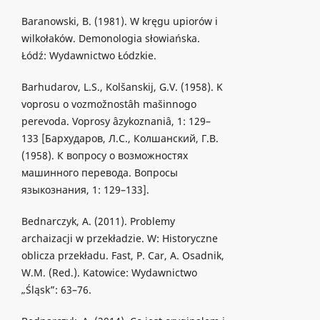
Baranowski, B. (1981). W kręgu upiorów i
wilkołaków. Demonologia słowiańska.
Łódź: Wydawnictwo Łódzkie.
Barhudarov, L.S., Kolšanskij, G.V. (1958). K
voprosu o vozmožnostâh mašinnogo
perevoda. Voprosy âzykoznaniâ, 1: 129–
133 [Бархударов, Л.С., Колшанский, Г.В.
(1958). К вопросу о возможностях
машинного перевода. Вопросы
языкознания, 1: 129–133].
Bednarczyk, A. (2011). Problemy
archaizacji w przekładzie. W: Historyczne
oblicza przekładu. Fast, P. Car, A. Osadnik,
W.M. (Red.). Katowice: Wydawnictwo
„Śląsk”: 63–76.