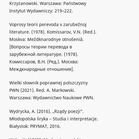
Krzyżanowski. Warszawa: Państwowy
Instytut Wydawniczy: 219–222.
Voprosy teorii perevoda v zarubežnoj
literature. (1978). Komissarov, V.N. (Red.).
Moskva: Meždknarodnye otnošeniâ.
[Вопросы теории перевода в
зарубежной литературе. (1978).
Комиссаров, В.Н. (Ред.). Москва:
Междкнародные отношения].
Wielki słownik poprawnej polszczyzny
PWN (2021). Red. A. Markowski.
Warszawa: Wydawnictwo Naukowe PWN.
Wydrycka, A. (2016). „Rządy poezji”.
Młodopolska liryka – Studia i interpretacje.
Białystok: PRYMAT, 2016.