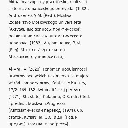
Aktual’nye voprosy praktičeskoj realizacii
sistem avtomatičeskogo perevoda. (1982).
Andrûŝenko, V.M. (Red.). Moskva:
Izdatel’stvo Moskovskogo universiteta
[Актуальные вопросы практической
реализации систем автоматического
перевода. (1982). Андрющенко, В.М.
(Ред). Москва: Издательство
Московского университета].
Al-Araj, A. (2020). Fenomen popularności
utworów poetyckich Kazimierza Tetmajera
wśród kompozytorów. Konteksty Kultury,
17/2: 169–182. Avtomatičeskij perevod.
(1971). Sb. statej. Kulagina, O.S. i dr. (Red.
i predis.). Moskva: «Progress»
[Автоматический перевод. (1971). Сб.
статей. Кулагина, О.С. и др. (Ред. и
предис.). Москва: «Прогресс»].