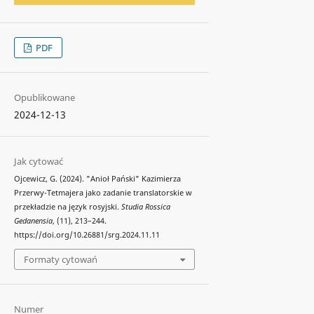
PDF
Opublikowane
2024-12-13
Jak cytować
Ojcewicz, G. (2024). "Anioł Pański" Kazimierza
Przerwy-Tetmajera jako zadanie translatorskie w
przekładzie na język rosyjski.
Studia Rossica
Gedanensia
, (11), 213–244.
https://doi.org/10.26881/srg.2024.11.11
Formaty cytowań
Numer