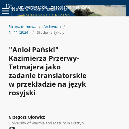
Uniwersyteckie Czasopisma Naukowe
Strona domowa
/
Archiwum
/
Nr 11 (2024)
/
Studia i artykuły
"Anioł Pański"
Kazimierza Przerwy-
Tetmajera jako
zadanie translatorskie
w przekładzie na język
rosyjski
Grzegorz Ojcewicz
University of Warmia and Mazury in Olsztyn