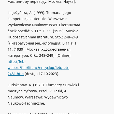
машинному переводу. Москва: Наука].
Legeżyńska, A. (1999). Tłumacz i jego
kompetencja autorskie. Warszawa:
Wydawnictwo Naukowe PWN. Literaturnaâ
ènciklopediâ: V 11 t. T. 11. (1939). Moskva:
Hudožestvennaâ literatura. Stb.: 248–249
[Литературная энциклопедия: В 11 т. Т.
11. (1939). Москва: Художественная
литература. Стб.: 248–249]. (Online)
http://feb-
web.ru/feb/litenc/encyclop/leb/leb-
2481.htm
(dostęp 17.10.2023).
Ludskanow, A. (1973). Tłumaczy człowiek i
maszyna cyfrowa. Przeł. R. Leski, A.
Naumow. Warszawa: Wydawnictwo
Naukowo-Techniczne.