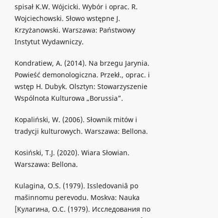
spisał K.W. Wójcicki. Wybór i oprac. R.
Wojciechowski. Słowo wstępne J.
Krzyżanowski. Warszawa: Państwowy
Instytut Wydawniczy.
Kondratiew, A. (2014). Na brzegu Jarynia.
Powieść demonologiczna. Przekł., oprac. i
wstęp H. Dubyk. Olsztyn: Stowarzyszenie
Wspólnota Kulturowa „Borussia”.
Kopaliński, W. (2006). Słownik mitów i
tradycji kulturowych. Warszawa: Bellona.
Kosiński, T.J. (2020). Wiara Słowian.
Warszawa: Bellona.
Kulagina, O.S. (1979). Issledovaniâ po
mašinnomu perevodu. Moskva: Nauka
[Кулагина, О.С. (1979). Исследования по