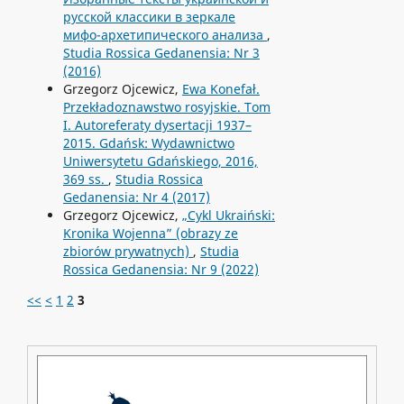
русской классики в зеркале
мифо-архетипического анализа
,
Studia Rossica Gedanensia: Nr 3
(2016)
Grzegorz Ojcewicz,
Ewa Konefał.
Przekładoznawstwo rosyjskie. Tom
I. Autoreferaty dysertacji 1937–
2015. Gdańsk: Wydawnictwo
Uniwersytetu Gdańskiego, 2016,
369 ss.
,
Studia Rossica
Gedanensia: Nr 4 (2017)
Grzegorz Ojcewicz,
„Cykl Ukraiński:
Kronika Wojenna” (obrazy ze
zbiorów prywatnych)
,
Studia
Rossica Gedanensia: Nr 9 (2022)
<<
<
1
2
3