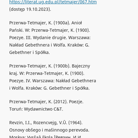
https://literat.ug.edu.pl/tetmajer/067.htm
(dostęp 19.10.2023).
Przerwa-Tetmajer, K. (1900a). Anioł
Pański. W: Przerwa-Tetmajer, K. (1900).
Poezye. III. Wydanie drugie. Warszawa:
Nakład Gebethnera i Wolfa. Kraków: G.
Gebethner i Spółka.
Przerwa-Tetmajer, K. (1900b). Bajeczny
kraj. W: Przerwa-Tetmajer, K. (1900).
Poezye. IV. Warszawa: Nakład Gebethnera
i Wolfa. Kraków: G. Gebethner i Spółka.
Przerwa-Tetmajer, K. (2012). Poezje.
Toruń: Wydawnictwo C&T.
Revzin, I.I., Rozencvejg, V.Û. (1964).
Osnovy obŝego i mašinnogo perevoda.
Moskva: Vysšaâ škola [Ревзин, И.И.,