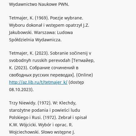
Wydawnictwo Naukowe PWN.
Tetmajer, K. (1969). Poezje wybrane.
Wyboru dokonał i wstępem opatrzył J.Z.
Jakubowski. Warszawa: Ludowa
Spółdzielnia Wydawnicza.
Tetmajer, K. (2023). Sobranie sočinenij v
svobodnyh russkih perevodah [Тетмайер,
К. (2023). Собрание сочинений в
свободных русских переводах]. (Online)
http://az.lib.ru/t/tetmajer_k/
(dostęp
08.10.2023).
Trzy Niewidy. (1972). W: Klechdy,
starożytne podania i powieści ludu
Polskiego i Rusi. (1972). Zebrał i spisał
K.W. Wójcicki. Wybór i oprac. R.
Wojciechowski. Słowo wstępne J.