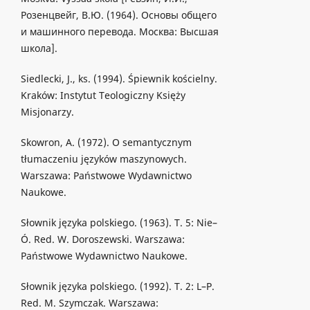
Розенцвейг, В.Ю. (1964). Основы общего
и машинного перевода. Москва: Высшая
школа].
Siedlecki, J., ks. (1994). Śpiewnik kościelny.
Kraków: Instytut Teologiczny Księży
Misjonarzy.
Skowron, A. (1972). O semantycznym
tłumaczeniu języków maszynowych.
Warszawa: Państwowe Wydawnictwo
Naukowe.
Słownik języka polskiego. (1963). T. 5: Nie–
Ó. Red. W. Doroszewski. Warszawa:
Państwowe Wydawnictwo Naukowe.
Słownik języka polskiego. (1992). T. 2: L–P.
Red. M. Szymczak. Warszawa: