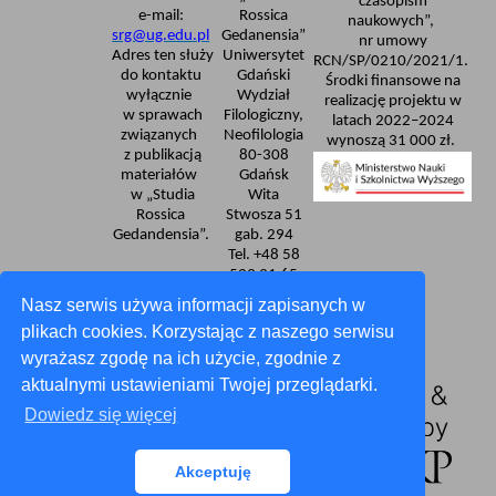
czasopism
e-mail:
Rossica
naukowych”,
srg@ug.edu.pl
Gedanensia”
nr umowy
Adres ten służy
Uniwersytet
RCN/SP/0210/2021/1.
do kontaktu
Gdański
Środki finansowe na
wyłącznie
Wydział
realizację projektu w
w sprawach
Filologiczny,
latach 2022–2024
związanych
Neofilologia
wynoszą 31 000 zł.
z publikacją
80-308
materiałów
Gdańsk
w „Studia
Wita
Rossica
Stwosza 51
Gedandensia”.
gab. 294
Tel. +48 58
523 31 65
Deklaracja dostępności
Nasz serwis używa informacji zapisanych w
plikach cookies. Korzystając z naszego serwisu
wyrażasz zgodę na ich użycie, zgodnie z
aktualnymi ustawieniami Twojej przeglądarki.
Dowiedz się więcej
Akceptuję