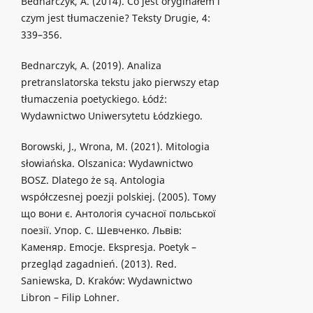
Bednarczyk, A. (2014). Co jest oryginałem i
czym jest tłumaczenie? Teksty Drugie, 4:
339–356.
Bednarczyk, A. (2019). Analiza
pretranslatorska tekstu jako pierwszy etap
tłumaczenia poetyckiego. Łódź:
Wydawnictwo Uniwersytetu Łódzkiego.
Borowski, J., Wrona, M. (2021). Mitologia
słowiańska. Olszanica: Wydawnictwo
BOSZ. Dlatego że są. Antologia
współczesnej poezji polskiej. (2005). Тому
що вони є. Антологія сучасної польської
поезії. Упор. С. Шевченко. Львів:
Каменяр. Emocje. Ekspresja. Poetyk –
przegląd zagadnień. (2013). Red.
Saniewska, D. Kraków: Wydawnictwo
Libron – Filip Lohner.