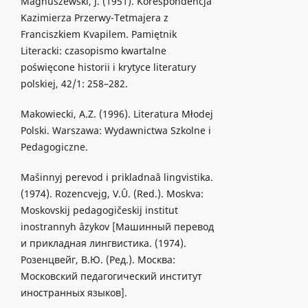
Magnuszewski, J. (1951). Korespondencja
Kazimierza Przerwy-Tetmajera z
Franciszkiem Kvapilem. Pamiętnik
Literacki: czasopismo kwartalne
poświęcone historii i krytyce literatury
polskiej, 42/1: 258–282.
Makowiecki, A.Z. (1996). Literatura Młodej
Polski. Warszawa: Wydawnictwa Szkolne i
Pedagogiczne.
Mašinnyj perevod i prikladnaâ lingvistika.
(1974). Rozencvejg, V.Û. (Red.). Moskva:
Moskovskij pedagogičeskij institut
inostrannyh âzykov [Машинный перевод
и прикладная лингвистика. (1974).
Розенцвейг, В.Ю. (Ред.). Москва:
Московский педагогический институт
иностранных языков].