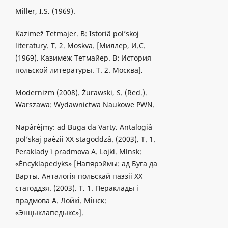
Miller, I.S. (1969).
Kazimež Tetmajer. B: Istoriâ pol’skoj
literatury. T. 2. Moskva. [Миллер, И.С.
(1969). Казимеж Тетмайер. B: История
польской литературы. Т. 2. Москва].
Modernizm (2008). Żurawski, S. (Red.).
Warszawa: Wydawnictwa Naukowe PWN.
Napârèjmy: ad Buga da Varty. Antalogiâ
pol’skaj paèzii XX stagoddzâ. (2003). T. 1.
Peraklady ì pradmova A. Lojkì. Mìnsk:
«Èncyklapedyks» [Напярэймы: ад Буга да
Варты. Анталогiя польскай паэзii ХХ
стагоддзя. (2003). Т. 1. Пераклады і
прадмова А. Лойкі. Мінск:
«Энцыклапедыкс»].