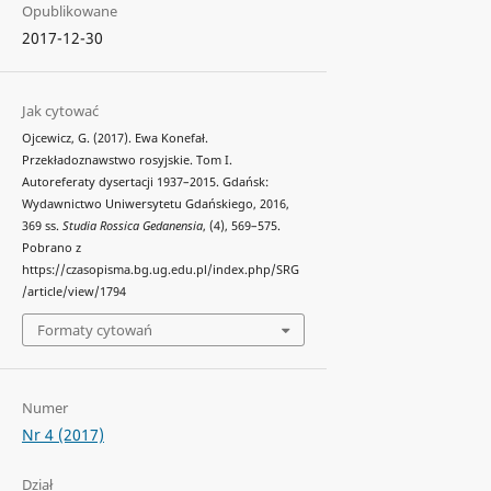
Opublikowane
2017-12-30
Jak cytować
Ojcewicz, G. (2017). Ewa Konefał.
Przekładoznawstwo rosyjskie. Tom I.
Autoreferaty dysertacji 1937–2015. Gdańsk:
Wydawnictwo Uniwersytetu Gdańskiego, 2016,
369 ss.
Studia Rossica Gedanensia
, (4), 569–575.
Pobrano z
https://czasopisma.bg.ug.edu.pl/index.php/SRG
/article/view/1794
Formaty cytowań
Numer
Nr 4 (2017)
Dział