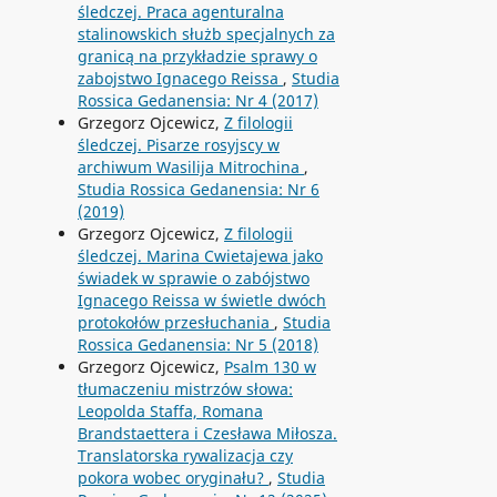
śledczej. Praca agenturalna
stalinowskich służb specjalnych za
granicą na przykładzie sprawy o
zabojstwo Ignacego Reissa
,
Studia
Rossica Gedanensia: Nr 4 (2017)
Grzegorz Ojcewicz,
Z filologii
śledczej. Pisarze rosyjscy w
archiwum Wasilija Mitrochina
,
Studia Rossica Gedanensia: Nr 6
(2019)
Grzegorz Ojcewicz,
Z filologii
śledczej. Marina Cwietajewa jako
świadek w sprawie o zabójstwo
Ignacego Reissa w świetle dwóch
protokołów przesłuchania
,
Studia
Rossica Gedanensia: Nr 5 (2018)
Grzegorz Ojcewicz,
Psalm 130 w
tłumaczeniu mistrzów słowa:
Leopolda Staffa, Romana
Brandstaettera i Czesława Miłosza.
Translatorska rywalizacja czy
pokora wobec oryginału?
,
Studia