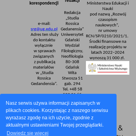
redakcji
korespondencji
Ministerstwa Edukacji i
Nauki
Redakcja
pod nazwą „Rozwój
„Studia
czasopism
e-mail:
Rossica
naukowych”,
srg@ug.edu.pl
Gedanensia”
nr umowy
Adres ten służy
Uniwersytet
RCN/SP/0210/2021/1.
do kontaktu
Gdański
Środki finansowe na
wyłącznie
Wydział
realizację projektu w
w sprawach
Filologiczny,
latach 2022–2024
związanych
Neofilologia
wynoszą 31 000 zł.
z publikacją
80-308
materiałów
Gdańsk
w „Studia
Wita
Rossica
Stwosza 51
Gedandensia”.
gab. 294
Tel. +48 58
523 31 65
Deklaracja dostępności
Nasz serwis używa informacji zapisanych w
plikach cookies. Korzystając z naszego serwisu
wyrażasz zgodę na ich użycie, zgodnie z
aktualnymi ustawieniami Twojej przeglądarki.
Dowiedz się więcej