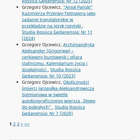
Rossica Gedanensia: Nr 12 (2025)
Grzegorz Ojcewicz,
"Anioł Pański"
Kazimierza Przerwy-Tetmajera jako
zadanie translatorskie w
przekładzie na język rosyjski
,
Studia Rossica Gedanensia: Nr 11
(2024)
Grzegorz Ojcewicz,
Archimandryta
Aleksander (Grigorjew) –
cerkiewny buntownik i ofiara
stalinizmu. Kalendarium życia i
działalności
,
Studia Rossica
Gedanensia: Nr 10 (2023)
Grzegorz Ojcewicz,
Okoliczności
śmierci Jaropołka Aleksandrowicza
Siemionowa w świetle
autobiograficznego wiersza „Słowo
do poległych”
,
Studia Rossica
Gedanensia: Nr 7 (2020)
1
2
3
>
>>