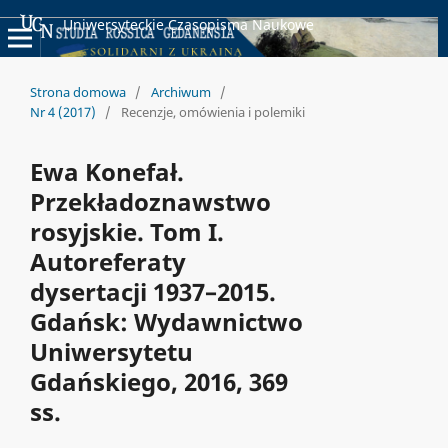
Uniwersyteckie Czasopisma Naukowe
Strona domowa
/
Archiwum
/
Nr 4 (2017)
/
Recenzje, omówienia i polemiki
Ewa Konefał.
Przekładoznawstwo
rosyjskie. Tom I.
Autoreferaty
dysertacji 1937–2015.
Gdańsk: Wydawnictwo
Uniwersytetu
Gdańskiego, 2016, 369
ss.