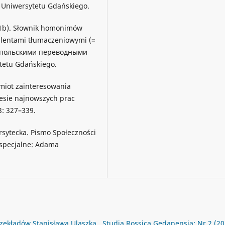
 Uniwersytetu Gdańskiego.
011b). Słownik homonimów
alentami tłumaczeniowymi (=
с польскими переводными
tetu Gdańskiego.
dmiot zainteresowania
nesie najnowszych prac
3: 327–339.
rsytecka. Pismo Społeczności
 specjalne: Adama
rzekładów Stanisława Ulaszka
,
Studia Rossica Gedanensia: Nr 2 (20