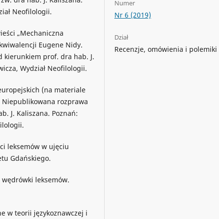
Numer
ał Neofilologii.
Nr 6 (2019)
wieści „Mechaniczna
Dział
kwiwalencji Eugene Nidy.
Recenzje, omówienia i polemiki
kierunkiem prof. dra hab. J.
cza, Wydział Neofilologii.
uropejskich (na materiale
–3. Niepublikowana rozprawa
b. J. Kaliszana. Poznań:
lologii.
ci leksemów w ujęciu
tu Gdańskiego.
e wędrówki leksemów.
e w teorii językoznawczej i