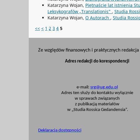
Katarzyna Wojan,
Piętnaście lat istnienia 
Leksykografów „Translationis”
,
Studia Ross
Katarzyna Wojan,
O Autorach
,
Studia Rossi
<<
<
1
2
3
4
5
Ze względów finansowych i praktycznych redakcja 
Adres redakcji do korespondencji
e-mail:
srg@ug.edu.pl
Adres ten służy do kontaktu wyłącznie
w sprawach związanych
z publikacją materiałów
w „Studia Rossica Gedandensia”.
Deklaracja dostępności