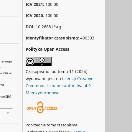
ICV 2021:
100.00
ICV 2020:
100.00
DOI:
10.26881/srg
Identyfikator czasopisma:
490393
Polityka Open Access
 Jerzego
a
Czasopismo od tomu 11 (2024)
ewicza w
wydawane jest na
licencji Creative
ica
Commons Uznanie autorstwa 4.0
Międzynarodowe
.
php/SRG
Poprzednie tomy czasopisma
wydawane były na licencji
Creative