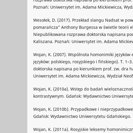
Poznań: Uniwersytet im. Adama Mickiewicza, Wydzi
Wesołek, D. (2017). Przekład slangu Nadsat w po
pomarańcza” Anthony Burgessa w świetle teorii e
Niepublikowana rozprawa doktorska napisana pod 
Kaliszana. Poznań: Uniwersytet im. Adama Mickiewi
Wojan, K. (2007). Wspólnota homonimiki języków e
języków: polskiego, rosyjskiego i fińskiego). T. 1
doktorska napisana po kierunkiem prof. zw. dra ha
Uniwersytet im. Adama Mickiewicza, Wydział Neofi
Wojan, K. (2010a). Wstęp do badań wieloznacznoś
kontrastywnym. Gdańsk: Wydawnictwo Uniwersyte
Wojan, K. (2010b). Przypadkowe i nieprzypadkow
Gdańsk: Wydawnictwo Uniwersytetu Gdańskiego.
Wojan, K. (2011a). Rosyjskie leksemy homonimiczn