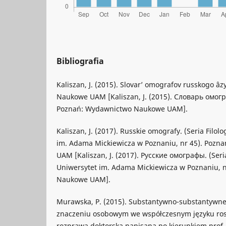
Bibliografia
Kaliszan, J. (2015). Slovar’ omografov russkogo 
Naukowe UAM [Kaliszan, J. (2015). Словарь омог
Poznań: Wydawnictwo Naukowe UAM].
Kaliszan, J. (2017). Russkie omografy. (Seria Filol
im. Adama Mickiewicza w Poznaniu, nr 45). Poz
UAM [Kaliszan, J. (2017). Русские омографы. (Seria
Uniwersytet im. Adama Mickiewicza w Poznaniu, 
Naukowe UAM].
Murawska, P. (2015). Substantywno-substantywne 
znaczeniu osobowym we współczesnym języku ros
rozprawa doktorska napisana po kierunkiem prof. z