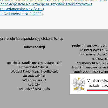
Studenckiego Koła Naukowego Rusycystów Translatoryków i
ica Gedanensia: Nr 2 (2015)
ca Gedanensia: Nr 9 (2022)
preferuje korespondencję elektroniczną.
Projekt finansowany w 
Adres redakcji
Ministerstwa Eduka
pod nazwą „Rozwój
naukowych
Redakcja „Studia Rossica Gedanensia”
nr umowy RCN/SP/0
Uniwersytet Gdański
Środki finansowe na real
Wydział Filologiczny, Neofilologia
latach 2022–2024 wyno
80-308 Gdańsk
Wita Stwosza 51
gab. 294
Tel. +48 58 523 31 65