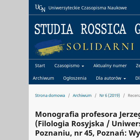
Uniwersyteckie Czasopisma Naukowe
Start
Czasopismo
Aktualny numer
Z
Archiwum
Ogłoszenia
Dla autorów
D
Strona domowa
/
Archiwum
/
Nr 6 (2019)
/
Recenz
Monografia profesora Jerz
(Filologia Rosyjska / Uniwe
Poznaniu, nr 45, Poznań: W