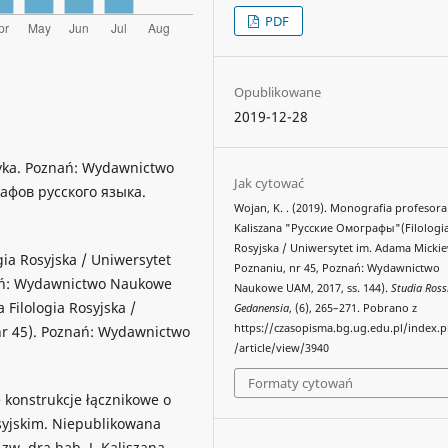
PDF
Opublikowane
2019-12-28
âzyka. Poznań: Wydawnictwo
Jak cytować
рафов русского языка.
Wojan, K. . (2019). Monografia profesora
Kaliszana "Русские Омографы"(Filologi
Rosyjska / Uniwersytet im. Adama Micki
ogia Rosyjska / Uniwersytet
Poznaniu, nr 45, Poznań: Wydawnictwo
nań: Wydawnictwo Naukowe
Naukowe UAM, 2017, ss. 144).
Studia Ross
 Filologia Rosyjska /
Gedanensia
, (6), 265–271. Pobrano z
https://czasopisma.bg.ug.edu.pl/index.
nr 45). Poznań: Wydawnictwo
/article/view/3940
Formaty cytowań
konstrukcje łącznikowe o
yjskim. Niepublikowana
w. dra hab. J. Kaliszana.