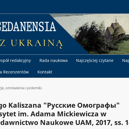
espół redakcyjny
Rada naukowa
Najczęściej czytane
Nap
la Recenzentów
Kontakt
je, omówienia i polemiki
ego Kaliszana "Русские Омографы"
rsytet im. Adama Mickiewicza w
ydawnictwo Naukowe UAM, 2017, ss. 1