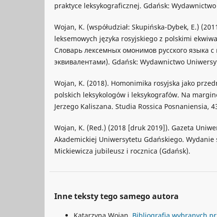
praktyce leksykograficznej. Gdańsk: Wydawnictwo
Wojan, K. (współudział: Skupińska-Dybek, E.) (2
leksemowych języka rosyjskiego z polskimi ekwiw
Словарь лексемных омонимов русского языка 
эквивалентами). Gdańsk: Wydawnictwo Uniwersy
Wojan, K. (2018). Homonimika rosyjska jako prze
polskich leksykologów i leksykografów. Na margi
Jerzego Kaliszana. Studia Rossica Posnaniensia, 4
Wojan, K. (Red.) (2018 [druk 2019]). Gazeta Uniwe
Akademickiej Uniwersytetu Gdańskiego. Wydanie
Mickiewicza jubileusz i rocznica (Gdańsk).
Inne teksty tego samego autora
Katarzyna Wojan,
Bibliografia wybranych p