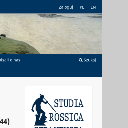
Zaloguj
PL
EN
isali o nas
Szukaj
44)