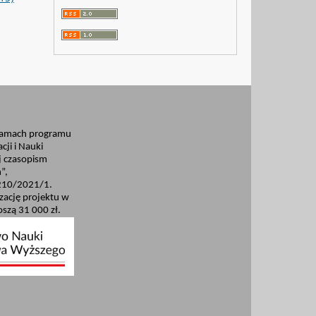
ramach programu
cji i Nauki
 czasopism
”,
210/2021/1.
izację projektu w
szą 31 000 zł.