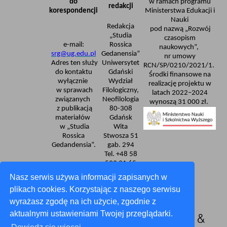
do
w ramach programu
redakcji
korespondencji
Ministerstwa Edukacji i
Nauki
Redakcja
pod nazwą „Rozwój
„Studia
czasopism
e-mail:
Rossica
naukowych”,
srg@ug.edu.pl
Gedanensia”
nr umowy
Adres ten służy
Uniwersytet
RCN/SP/0210/2021/1.
do kontaktu
Gdański
Środki finansowe na
wyłącznie
Wydział
realizację projektu w
w sprawach
Filologiczny,
latach 2022–2024
związanych
Neofilologia
wynoszą 31 000 zł.
z publikacją
80-308
materiałów
Gdańsk
w „Studia
Wita
Rossica
Stwosza 51
Gedandensia”.
gab. 294
Tel. +48 58
523 31 65
Deklaracja dostępności
Nasz serwis używa informacji zapisanych w
plikach cookies. Korzystając z naszego serwisu
wyrażasz zgodę na ich użycie, zgodnie z
aktualnymi ustawieniami Twojej przeglądarki.