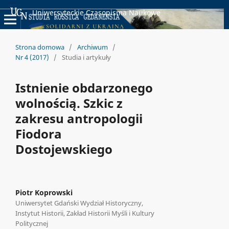
Uniwersyteckie Czasopisma Naukowe
Strona domowa
/
Archiwum
/
Nr 4 (2017)
/
Studia i artykuły
Istnienie obdarzonego
wolnością. Szkic z
zakresu antropologii
Fiodora
Dostojewskiego
Piotr Koprowski
Uniwersytet Gdański Wydział Historyczny,
Instytut Historii, Zakład Historii Myśli i Kultury
Politycznej