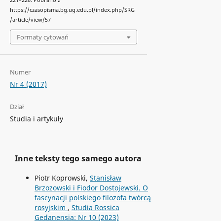
https://czasopisma.bg.ug.edu.pl/index.php/SRG
/article/view/57
Formaty cytowań
Numer
Nr 4 (2017)
Dział
Studia i artykuły
Inne teksty tego samego autora
Piotr Koprowski,
Stanisław
Brzozowski i Fiodor Dostojewski. O
fascynacji polskiego filozofa twórcą
rosyjskim
,
Studia Rossica
Gedanensia: Nr 10 (2023)