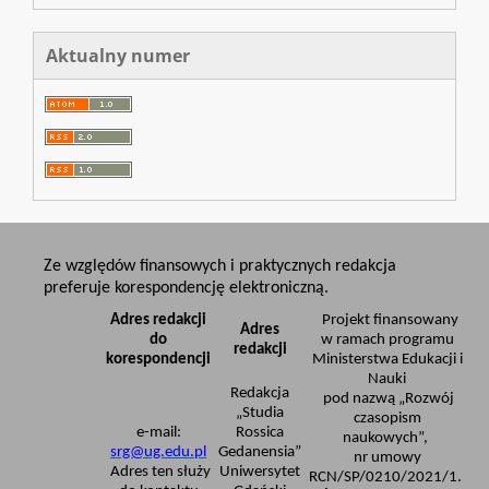
Aktualny numer
Ze względów finansowych i praktycznych redakcja
preferuje korespondencję elektroniczną.
Adres redakcji
Projekt finansowany
Adres
do
w ramach programu
redakcji
korespondencji
Ministerstwa Edukacji i
Nauki
Redakcja
pod nazwą „Rozwój
„Studia
czasopism
e-mail:
Rossica
naukowych”,
srg@ug.edu.pl
Gedanensia”
nr umowy
Adres ten służy
Uniwersytet
RCN/SP/0210/2021/1.