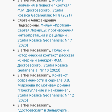
Siarhei Padsasonny,
Мотив
молчания в повести "Кроткая"
Ф.М. Достоевского
,
Studia
Rossica Gedanensia: Nr 8 (2021)
Сяргей Аляксандравiч
Падсасонны,
Фильм «Кроткая»
Сергея Лозницы: противоречия
интерпретации и рецепции
,
Studia Rossica Gedanensia: Nr 7
(2020)
Siarhei Padsasonny,
Польский
исторический контекст рассказа
«Скверный анекдот» Ф.М.
Достоевского
,
Studia Rossica
Gedanensia: Nr 10 (2023)
Siarhei Padsasonny,
Контекст
современности в сериале В.В.
Мирзоева по мотивам романа
"Преступление и наказание"
,
Studia Rossica Gedanensia: Nr 12
(2025)
Siarhei Padsasonny,
“Достоевский” в Зальцбурге
,