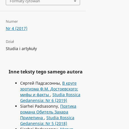
Formaty cytowań
Numer
Nr 4 (2017)
Dział
Studia i artykuły
Inne teksty tego samego autora
Сяргей Падсасонны,
В круге
эротизма Ф.M. Достоевского:
мифы и факты
,
Studia Rossica
Gedanensia: Nr 6 (2019)
Siarhei Padsasonny,
Поэтика
pомана Обитель Захара
Прилепина
,
Studia Rossica
Gedanensia: Nr 5 (2018)