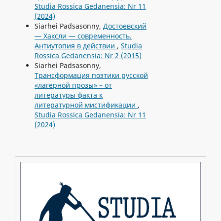
Studia Rossica Gedanensia: Nr 11
(2024)
Siarhei Padsasonny,
Достоевский
— Xаксли — современность.
Антиутопия в действии
,
Studia
Rossica Gedanensia: Nr 2 (2015)
Siarhei Padsasonny,
Трансформация поэтики русской
«лагерной прозы» – от
литературы факта к
литературной мистификации
,
Studia Rossica Gedanensia: Nr 11
(2024)