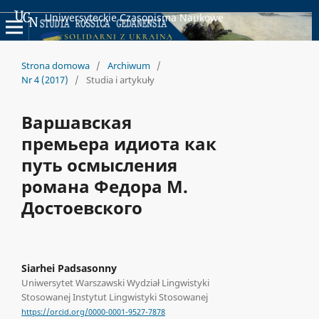
Uniwersyteckie Czasopisma Naukowe
Strona domowa
/
Archiwum
/
Nr 4 (2017)
/
Studia i artykuły
Варшавская
премьера идиота как
путь осмысления
романа Федора М.
Достоевского
Siarhei Padsasonny
Uniwersytet Warszawski Wydział Lingwistyki
Stosowanej Instytut Lingwistyki Stosowanej
https://orcid.org/0000-0001-9527-7878