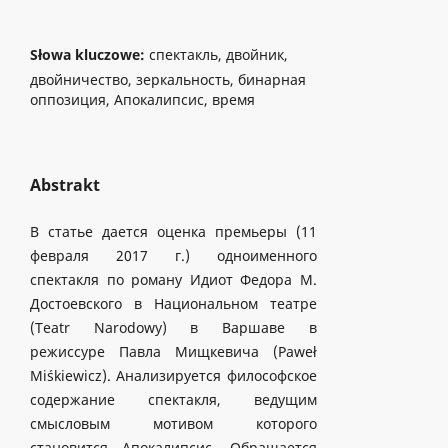
Słowa kluczowe:
cпектакль, двойник,
двойничество, зеркальность, бинарная
оппозиция, Апокалипсис, время
Abstrakt
В статье дается оценка премьеры (11
февраля 2017 г.) одноименного
спектакля по роману Идиот Федора М.
Достоевского в Национальном театре
(Teatr Narodowy) в Варшаве в
режиcсуре Павла Мищкевича (Paweł
Miśkiewicz). Анализируется философское
содержание спектакля, ведущим
смысловым мотивом которого
становится Апокалипсис. Обращается